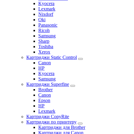
Kyocera
Lexmark
Nixdorf
Oki
Panasonic
Ricoh
Samsung
Sharp
Toshiba
Xerox
Картриджи Static Control
Canon
HP
Kyocera
Samsung
Картриджи Superfine
Brother
Canon
Epson
HP
Lexmark
Картриджи CopyRite
Картриджи по принтеру
Картриджи для Brother
Картриджи для Canon