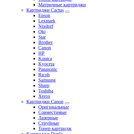
Матричные картриджи
Картриджи Cactus
Epson
Lexmark
Nixdorf
Oki
Star
Brother
Canon
HP
Konica
Kyocera
Panasonic
Ricoh
Samsung
Sharp
Toshiba
Xerox
Картриджи Canon
Оригинальные
Совместимые
Лазерные
Струйные
Тонер картридж
Картриджи Duplo