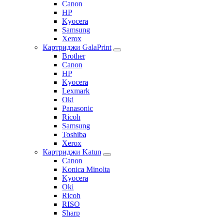
Canon
HP
Kyocera
Samsung
Xerox
Картриджи GalaPrint
Brother
Canon
HP
Kyocera
Lexmark
Oki
Panasonic
Ricoh
Samsung
Toshiba
Xerox
Картриджи Katun
Canon
Konica Minolta
Kyocera
Oki
Ricoh
RISO
Sharp