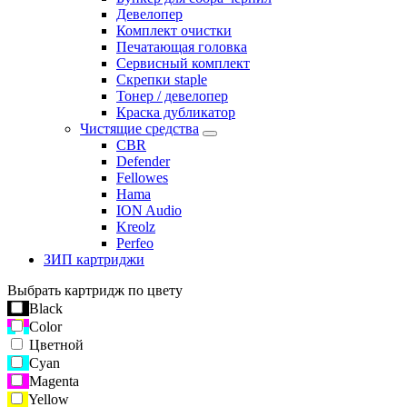
Девелопер
Комплект очистки
Печатающая головка
Сервисный комплект
Скрепки staple
Тонер / девелопер
Краска дубликатор
Чистящие средства
CBR
Defender
Fellowes
Hama
ION Audio
Kreolz
Perfeo
ЗИП картриджи
Выбрать картридж по цвету
Black
Color
Цветной
Cyan
Magenta
Yellow