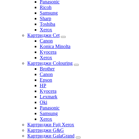
Panasonic
Ricoh
Samsung
Sharp
Toshiba
Xerox
Картриджи Cet
Canon
Konica Minolta
Kyocera
Xerox
Картриджи Colouring
Brother
Canon
Epson
HP
Kyocera
Lexmark
Oki
Panasonic
Samsung
Xerox
Картриджи Fuji Xerox
Картриджи G&G
Картриджи GalaGrand