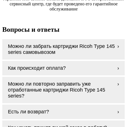
сервисный центр, где будет проведено его гарантийное
обслуживание
Вопросы и ответы
Можно ли забрать картриджи Ricoh Type 145
series самовывозом
У нас нет самовывоза, но мы быстро
Как происходит оплата?
доставим заказ и сделаем это бесплатно
при сумме покупок от 3000 рублей.
Оплачиваются картриджи Ricoh Type 145
Мы гарантируем цельность упаковки, когда
Можно ли повторно заправить уже
series наличными курьеру при получении
доставляем Вам картриджи Ricoh Type 145
отработанные картриджи Ricoh Type 145
заказа.
series
series?
Заправка возможна. С
аналогами
этот
Есть ли возврат?
процесс проще, в случае с оригиналами
будет лучше обратиться к профессионалам.
Если картриджи Ricoh Type 145 series по
В любом случае вы можете заправить