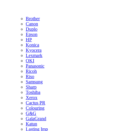
Brother
Canon
Duplo
Epson
HP
Konica
Kyocera
Lexmark
OKI
Panasonic
Ricoh
Riso
Samsung
Sharp
Toshiba
Xerox
Cactus PR
Colouring
G&G
GalaGrand
Katun
Lasting Imp