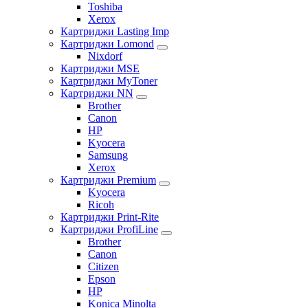
Toshiba
Xerox
Картриджи Lasting Imp
Картриджи Lomond
Nixdorf
Картриджи MSE
Картриджи MyToner
Картриджи NN
Brother
Canon
HP
Kyocera
Samsung
Xerox
Картриджи Premium
Kyocera
Ricoh
Картриджи Print-Rite
Картриджи ProfiLine
Brother
Canon
Citizen
Epson
HP
Konica Minolta