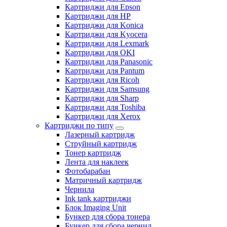
Картриджи для Epson
Картриджи для HP
Картриджи для Konica
Картриджи для Kyocera
Картриджи для Lexmark
Картриджи для OKI
Картриджи для Panasonic
Картриджи для Pantum
Картриджи для Ricoh
Картриджи для Samsung
Картриджи для Sharp
Картриджи для Toshiba
Картриджи для Xerox
Картриджи по типу
Лазерный картридж
Струйный картридж
Тонер картридж
Лента для наклеек
Фотобарабан
Матричный картридж
Чернила
Ink tank картриджи
Блок Imaging Unit
Бункер для сбора тонера
Бункер для сбора чернил