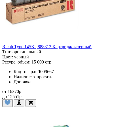
Ricoh Type 145K | 888312 Картридж лазерный
Тип:
оригинальный
Цвет:
черный
Ресурс, объем:
15 000 стр
Код товара:
Л009667
Наличие:
запросить
Доставка:
от
16370
p
до
15551
p