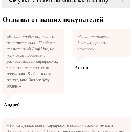
Как узнать принят ли мой заказ в работу?
какой-то причине вам не подошли, мы при
картриджи Ricoh Type 145 series. У нас
первом же обращении, в кратчайшие сроки
можно купить все необходимое для
вернём ваши деньги.
После размещения заказа на картриджи
заправки картриджей любой марки и для
Ricoh Type 145 series на указанную вами
Отзывы от наших покупателей
любых моделей принтеров.
электронную почту придёт письмо с копией
заказа. Это значит, что заказ получен и мы
позвоним вам так быстро, как это возможно,
«Вечная проблема, дешево
«Цена приемлемая.
чтобы оформить доставку. Если вы не
или качественно. Пробовал
Заказал, привезли,
получили письмо с копией заказа,
пожалуйста, свяжитесь с нами через сервис
совместимый ProfiLine, но
печатаешь.»
обратная связь, или позвоните.
там были проблемы с
распознаванием картриджа,
Антон
хотя печатал при этом
нормально. В общем пока
решил, что Brother буду
брать.»
Андрей
«Хотел купить новый картридж в одном магазине, но там
доставка со склада 3-4 дня, а мне срочно надо было. Тут заказал