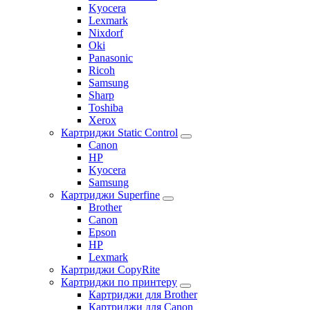
Kyocera
Lexmark
Nixdorf
Oki
Panasonic
Ricoh
Samsung
Sharp
Toshiba
Xerox
Картриджи Static Control
Canon
HP
Kyocera
Samsung
Картриджи Superfine
Brother
Canon
Epson
HP
Lexmark
Картриджи CopyRite
Картриджи по принтеру
Картриджи для Brother
Картриджи для Canon