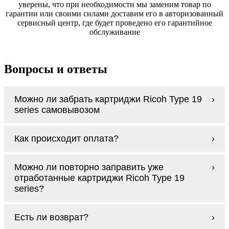
уверены, что при необходимости мы заменим товар по
гарантии или своими силами доставим его в авторизованный
сервисный центр, где будет проведено его гарантийное
обслуживание
Вопросы и ответы
Можно ли забрать картриджи Ricoh Type 19
series самовывозом
У нас нет самовывоза, но мы быстро
Как происходит оплата?
доставим заказ и сделаем это бесплатно
при сумме покупок от 3000 рублей.
Оплачиваются картриджи Ricoh Type 19
Мы гарантируем цельность упаковки, когда
Можно ли повторно заправить уже
series наличными курьеру при получении
доставляем Вам картриджи Ricoh Type 19
отработанные картриджи Ricoh Type 19
заказа.
series
series?
Заправка возможна. С
аналогами
этот
Есть ли возврат?
процесс проще, в случае с оригиналами
будет лучше обратиться к профессионалам.