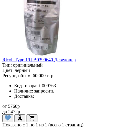
Ricoh Type 19 | B0399640 Девелопер
Тип:
оригинальный
Цвет:
черный
Ресурс, объем:
60 000 стр
Код товара:
Л009763
Наличие:
запросить
Доставка:
от
5760
p
до
5472
p
Показано с 1 по 1 из 1 (всего 1 страниц)