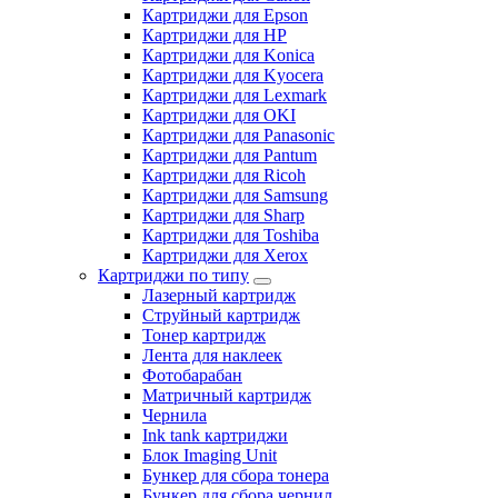
Картриджи для Epson
Картриджи для HP
Картриджи для Konica
Картриджи для Kyocera
Картриджи для Lexmark
Картриджи для OKI
Картриджи для Panasonic
Картриджи для Pantum
Картриджи для Ricoh
Картриджи для Samsung
Картриджи для Sharp
Картриджи для Toshiba
Картриджи для Xerox
Картриджи по типу
Лазерный картридж
Струйный картридж
Тонер картридж
Лента для наклеек
Фотобарабан
Матричный картридж
Чернила
Ink tank картриджи
Блок Imaging Unit
Бункер для сбора тонера
Бункер для сбора чернил