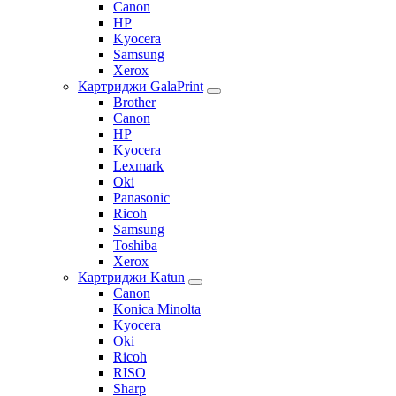
Canon
HP
Kyocera
Samsung
Xerox
Картриджи GalaPrint
Brother
Canon
HP
Kyocera
Lexmark
Oki
Panasonic
Ricoh
Samsung
Toshiba
Xerox
Картриджи Katun
Canon
Konica Minolta
Kyocera
Oki
Ricoh
RISO
Sharp