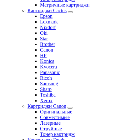
Матричные картриджи
Картриджи Cactus
Epson
Lexmark
Nixdorf
Oki
Star
Brother
Canon
HP
Konica
Kyocera
Panasonic
Ricoh
Samsung
Sharp
Toshiba
Xerox
Картриджи Canon
Оригинальные
Совместимые
Лазерные
Струйные
Тонер картридж
Картриджи Duplo