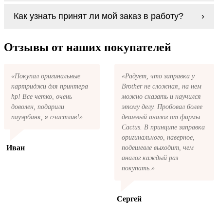
Если картриджи Ricoh Type 19 series по
В любом случае вы можете заправить
Как узнать принят ли мой заказ в работу?
какой-то причине вам не подошли, мы при
картриджи Ricoh Type 19 series. У нас
первом же обращении, в кратчайшие сроки
можно купить все необходимое для
вернём ваши деньги.
После размещения заказа на картриджи
заправки картриджей любой марки и для
Ricoh Type 19 series на указанную вами
Отзывы от наших покупателей
любых моделей принтеров.
электронную почту придёт письмо с копией
заказа. Это значит, что заказ получен и мы
позвоним вам так быстро, как это возможно,
«Покупал оригинальные
«Радует, что заправка у
чтобы оформить доставку. Если вы не
картриджи для принтера
Brother не сложная, на нем
получили письмо с копией заказа,
пожалуйста, свяжитесь с нами через сервис
hp! Все четко, очень
можно сказать и научился
обратная связь, или позвоните.
доволен, подарили
этому делу. Пробовал более
пауэрбанк, я счастлив!»
дешевый аналог от фирмы
Cactus. В принципе заправка
оригинального, наверное,
Иван
подешевле выходит, чем
аналог каждый раз
покупать.»
Сергей