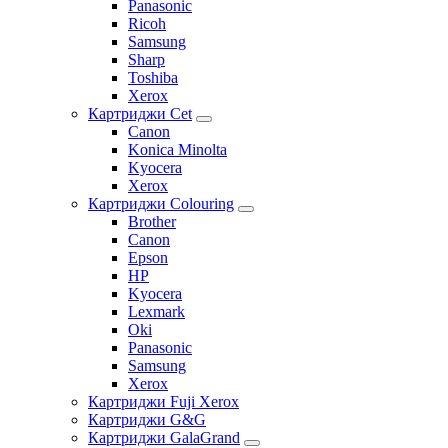
Panasonic
Ricoh
Samsung
Sharp
Toshiba
Xerox
Картриджи Cet
Canon
Konica Minolta
Kyocera
Xerox
Картриджи Colouring
Brother
Canon
Epson
HP
Kyocera
Lexmark
Oki
Panasonic
Samsung
Xerox
Картриджи Fuji Xerox
Картриджи G&G
Картриджи GalaGrand