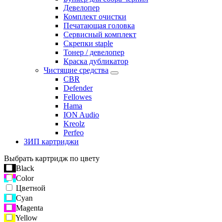
Девелопер
Комплект очистки
Печатающая головка
Сервисный комплект
Скрепки staple
Тонер / девелопер
Краска дубликатор
Чистящие средства
CBR
Defender
Fellowes
Hama
ION Audio
Kreolz
Perfeo
ЗИП картриджи
Выбрать картридж по цвету
Black
Color
Цветной
Cyan
Magenta
Yellow