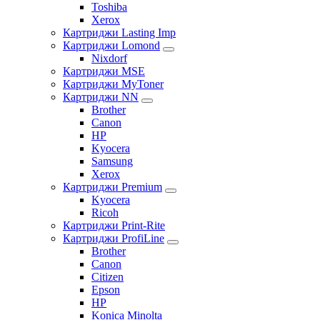
Toshiba
Xerox
Картриджи Lasting Imp
Картриджи Lomond
Nixdorf
Картриджи MSE
Картриджи MyToner
Картриджи NN
Brother
Canon
HP
Kyocera
Samsung
Xerox
Картриджи Premium
Kyocera
Ricoh
Картриджи Print-Rite
Картриджи ProfiLine
Brother
Canon
Citizen
Epson
HP
Konica Minolta