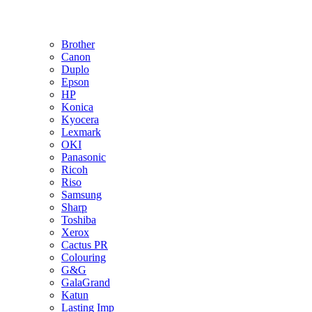
Brother
Canon
Duplo
Epson
HP
Konica
Kyocera
Lexmark
OKI
Panasonic
Ricoh
Riso
Samsung
Sharp
Toshiba
Xerox
Cactus PR
Colouring
G&G
GalaGrand
Katun
Lasting Imp