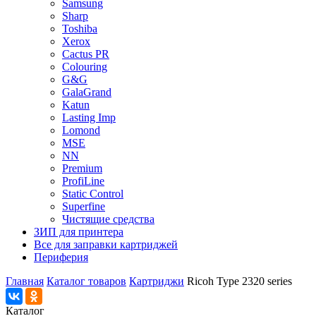
Samsung
Sharp
Toshiba
Xerox
Cactus PR
Colouring
G&G
GalaGrand
Katun
Lasting Imp
Lomond
MSE
NN
Premium
ProfiLine
Static Control
Superfine
Чистящие средства
ЗИП для принтера
Все для заправки картриджей
Периферия
Главная
Каталог товаров
Картриджи
Ricoh Type 2320 series
Каталог