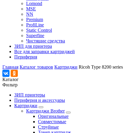
Lomond
MSE
NN
Premium
ProfiLine
Static Control
Superfine
Чистящие средства
ЗИП для принтера
Все для заправки картриджей
Периферия
Главная
Каталог товаров
Картриджи
Ricoh Type 8200 series
Каталог
Фильтр
ЗИП принтеры
Периферия и аксессуары
Картриджи
Картриджи Brother
Оригинальные
Совместимые
Струйные
Тонер картридж