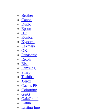
Brother
Canon
Duplo
Epson
HP
Konica
Kyocera
Lexmark
OKI
Panasonic
Ricoh
Riso
Samsung
Sharp
Toshiba
Xerox
Cactus PR
Colouring
G&G
GalaGrand
Katun
Lasting Imp