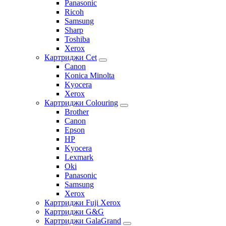
Panasonic
Ricoh
Samsung
Sharp
Toshiba
Xerox
Картриджи Cet
Canon
Konica Minolta
Kyocera
Xerox
Картриджи Colouring
Brother
Canon
Epson
HP
Kyocera
Lexmark
Oki
Panasonic
Samsung
Xerox
Картриджи Fuji Xerox
Картриджи G&G
Картриджи GalaGrand