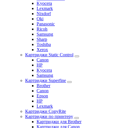
Kyocera
Lexmark
Nixdorf
Oki
Panasonic
Ricoh
Samsung
Sharp
Toshiba
Xerox
Картриджи Static Control
Canon
HP
Kyocera
Samsung
Картриджи Superfine
Brother
Canon
Epson
HP
Lexmark
Картриджи CopyRite
Картриджи по принтеру
Картриджи для Brother
Картриджи для Canon