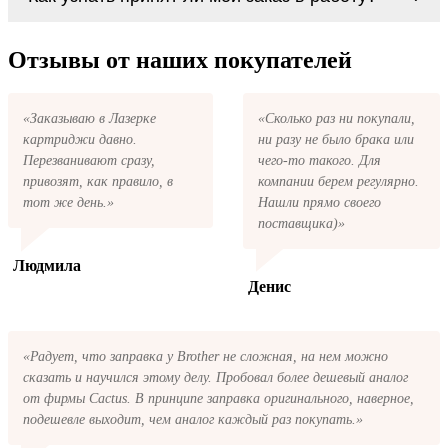
картриджи Ricoh Type 8200 series. У нас
первом же обращении, в кратчайшие сроки
можно купить все необходимое для
вернём ваши деньги.
После размещения заказа на картриджи
заправки картриджей любой марки и для
Ricoh Type 8200 series на указанную вами
Отзывы от наших покупателей
любых моделей принтеров.
электронную почту придёт письмо с копией
заказа. Это значит, что заказ получен и мы
позвоним вам так быстро, как это возможно,
«Заказываю в Лазерке
«Сколько раз ни покупали,
чтобы оформить доставку. Если вы не
картриджи давно.
ни разу не было брака или
получили письмо с копией заказа,
пожалуйста, свяжитесь с нами через сервис
Перезванивают сразу,
чего-то такого. Для
обратная связь, или позвоните.
привозят, как правило, в
компании берем регулярно.
тот же день.»
Нашли прямо своего
поставщика)»
Людмила
Денис
«Радует, что заправка у Brother не сложная, на нем можно
сказать и научился этому делу. Пробовал более дешевый аналог
от фирмы Cactus. В принципе заправка оригинального, наверное,
подешевле выходит, чем аналог каждый раз покупать.»