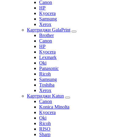
Canon
HP
Kyocera
Samsung
Xerox
Картриджи GalaPrint
Brother
Canon
HP
Kyocera
Lexmark
Oki
Panasonic
Ricoh
Samsung
Toshiba
Xerox
Картриджи Katun
Canon
Konica Minolta
Kyocera
Oki
Ricoh
RISO
Sharp