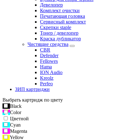
Девелопер
Комплект очистки
Печатающая головка
Сервисный комплект
Скрепки staple
Тонер / девелопер
Краска дубликатор
Чистящие средства
CBR
Defender
Fellowes
Hama
ION Audio
Kreolz
Perfeo
ЗИП картриджи
Выбрать картридж по цвету
Black
Color
Цветной
Cyan
Magenta
Yellow