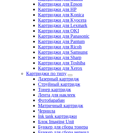
Картриджи для Epson
Картриджи для HP
Картриджи для Konica
Картриджи для Kyocera
Картриджи для Lexmark
Картриджи для OKI
Картриджи для Panasonic
Картриджи для Pantum
Картриджи для Ricoh
Картриджи для Samsung
Картриджи для Sharp
Картриджи для Toshiba
Картриджи для Xerox
Картриджи по типу
Лазерный картридж
Струйный картридж
Тонер картридж
Лента для наклеек
Фотобарабан
Матричный картридж
Чернила
Ink tank картриджи
Блок Imaging Unit
Бункер для сбора тонера
Бункер для сбора чернил