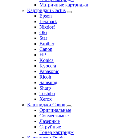
Матричные картриджи
Картриджи Cactus
Epson
Lexmark
Nixdorf
Oki
Star
Brother
Canon
HP
Konica
Kyocera
Panasonic
Ricoh
Samsung
Sharp
Toshiba
Xerox
Картриджи Canon
Оригинальные
Совместимые
Лазерные
Струйные
Тонер картридж
Картриджи Duplo