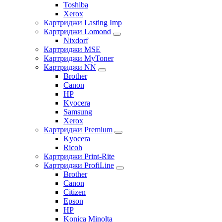
Toshiba
Xerox
Картриджи Lasting Imp
Картриджи Lomond
Nixdorf
Картриджи MSE
Картриджи MyToner
Картриджи NN
Brother
Canon
HP
Kyocera
Samsung
Xerox
Картриджи Premium
Kyocera
Ricoh
Картриджи Print-Rite
Картриджи ProfiLine
Brother
Canon
Citizen
Epson
HP
Konica Minolta