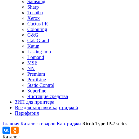
Samsung
Sharp
Toshiba
Xerox
Cactus PR
Colouring
G&G
GalaGrand
Katun
Lasting Imp
Lomond
MSE
NN
Premium
ProfiLine
Static Control
Superfine
Чистящие средства
ЗИП для принтера
Все для заправки картриджей
Периферия
Главная
Каталог товаров
Картриджи
Ricoh Type JP-7 series
Каталог