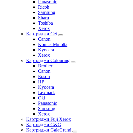
Panasonic
Ricoh
Samsung
Sharp
Toshiba
Xerox
Картриджи Cet
Canon
Konica Minolta
Kyocera
Xerox
Картриджи Colouring
Brother
Canon
Epson
HP
Kyocera
Lexmark
Oki
Panasonic
Samsung
Xerox
Картриджи Fuji Xerox
Картриджи G&G
Картриджи GalaGrand