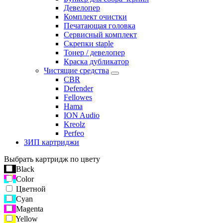
Девелопер
Комплект очистки
Печатающая головка
Сервисный комплект
Скрепки staple
Тонер / девелопер
Краска дубликатор
Чистящие средства
CBR
Defender
Fellowes
Hama
ION Audio
Kreolz
Perfeo
ЗИП картриджи
Выбрать картридж по цвету
Black
Color
Цветной
Cyan
Magenta
Yellow