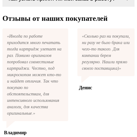
картриджи Ricoh Type W2470 series. У нас
первом же обращении, в кратчайшие сроки
можно купить все необходимое для
вернём ваши деньги.
После размещения заказа на картриджи
заправки картриджей любой марки и для
Ricoh Type W2470 series на указанную вами
Отзывы от наших покупателей
любых моделей принтеров.
электронную почту придёт письмо с копией
заказа. Это значит, что заказ получен и мы
позвоним вам так быстро, как это возможно,
«Иногда по работе
«Сколько раз ни покупали,
чтобы оформить доставку. Если вы не
приходится много печатать
ни разу не было брака или
получили письмо с копией заказа,
пожалуйста, свяжитесь с нами через сервис
тогда картридж улетает на
чего-то такого. Для
обратная связь, или позвоните.
раз. Помимо оригиналов
компании берем
попробовал совместимые
регулярно. Нашли прямо
картриджи. Честно, под
своего поставщика)»
микроскопом может кто-то
и найдет отличия. Так что
Денис
покупаю по
обстоятельствам, для
интенсивного использования
аналоги, для качества
оригинальные.»
Владимир