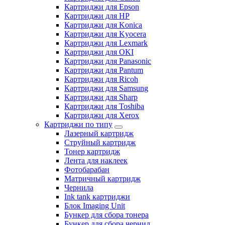
Картриджи для Epson
Картриджи для HP
Картриджи для Konica
Картриджи для Kyocera
Картриджи для Lexmark
Картриджи для OKI
Картриджи для Panasonic
Картриджи для Pantum
Картриджи для Ricoh
Картриджи для Samsung
Картриджи для Sharp
Картриджи для Toshiba
Картриджи для Xerox
Картриджи по типу
Лазерный картридж
Струйный картридж
Тонер картридж
Лента для наклеек
Фотобарабан
Матричный картридж
Чернила
Ink tank картриджи
Блок Imaging Unit
Бункер для сбора тонера
Бункер для сбора чернил