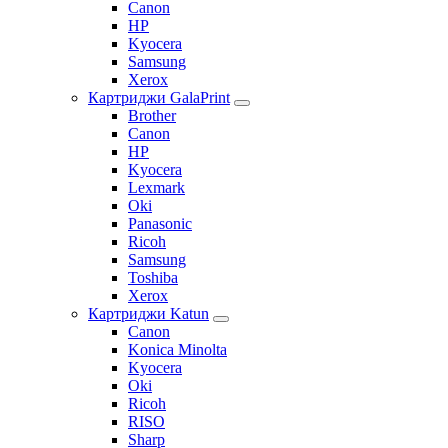
Canon
HP
Kyocera
Samsung
Xerox
Картриджи GalaPrint
Brother
Canon
HP
Kyocera
Lexmark
Oki
Panasonic
Ricoh
Samsung
Toshiba
Xerox
Картриджи Katun
Canon
Konica Minolta
Kyocera
Oki
Ricoh
RISO
Sharp