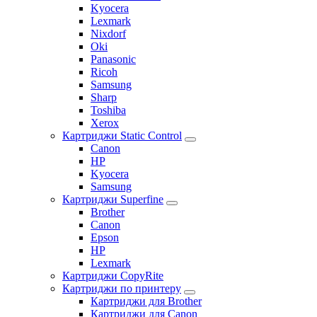
Kyocera
Lexmark
Nixdorf
Oki
Panasonic
Ricoh
Samsung
Sharp
Toshiba
Xerox
Картриджи Static Control
Canon
HP
Kyocera
Samsung
Картриджи Superfine
Brother
Canon
Epson
HP
Lexmark
Картриджи CopyRite
Картриджи по принтеру
Картриджи для Brother
Картриджи для Canon