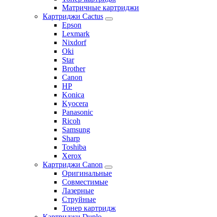
Матричные картриджи
Картриджи Cactus
Epson
Lexmark
Nixdorf
Oki
Star
Brother
Canon
HP
Konica
Kyocera
Panasonic
Ricoh
Samsung
Sharp
Toshiba
Xerox
Картриджи Canon
Оригинальные
Совместимые
Лазерные
Струйные
Тонер картридж
Картриджи Duplo