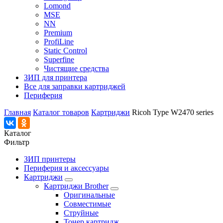
Lomond
MSE
NN
Premium
ProfiLine
Static Control
Superfine
Чистящие средства
ЗИП для принтера
Все для заправки картриджей
Периферия
Главная
Каталог товаров
Картриджи
Ricoh Type W2470 series
Каталог
Фильтр
ЗИП принтеры
Периферия и аксессуары
Картриджи
Картриджи Brother
Оригинальные
Совместимые
Струйные
Тонер картридж