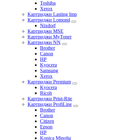
Toshiba
Xerox
Картриджи Lasting Imp
Картриджи Lomond
Nixdorf
Картриджи MSE
Картриджи MyToner
Картриджи NN
Brother
Canon
HP
Kyocera
Samsung
Xerox
Картриджи Premium
Kyocera
Ricoh
Картриджи Print-Rite
Картриджи ProfiLine
Brother
Canon
Citizen
Epson
HP
Konica Minolta