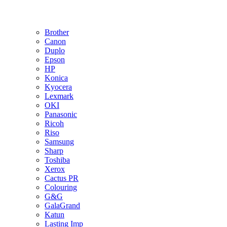
Brother
Canon
Duplo
Epson
HP
Konica
Kyocera
Lexmark
OKI
Panasonic
Ricoh
Riso
Samsung
Sharp
Toshiba
Xerox
Cactus PR
Colouring
G&G
GalaGrand
Katun
Lasting Imp