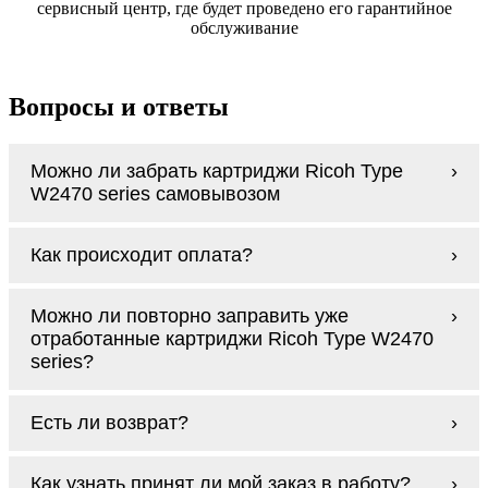
сервисный центр, где будет проведено его гарантийное
обслуживание
Вопросы и ответы
Можно ли забрать картриджи Ricoh Type
W2470 series самовывозом
У нас нет самовывоза, но мы быстро
Как происходит оплата?
доставим заказ и сделаем это бесплатно
при сумме покупок от 3000 рублей.
Оплачиваются картриджи Ricoh Type
Мы гарантируем цельность упаковки, когда
Можно ли повторно заправить уже
W2470 series наличными курьеру при
доставляем Вам картриджи Ricoh Type
отработанные картриджи Ricoh Type W2470
получении заказа.
W2470 series
series?
Заправка возможна. С
аналогами
этот
Есть ли возврат?
процесс проще, в случае с оригиналами
будет лучше обратиться к профессионалам.
Если картриджи Ricoh Type W2470 series по
В любом случае вы можете заправить
Как узнать принят ли мой заказ в работу?
какой-то причине вам не подошли, мы при