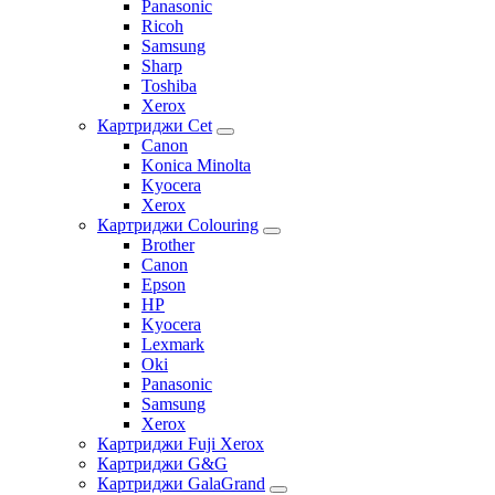
Panasonic
Ricoh
Samsung
Sharp
Toshiba
Xerox
Картриджи Cet
Canon
Konica Minolta
Kyocera
Xerox
Картриджи Colouring
Brother
Canon
Epson
HP
Kyocera
Lexmark
Oki
Panasonic
Samsung
Xerox
Картриджи Fuji Xerox
Картриджи G&G
Картриджи GalaGrand