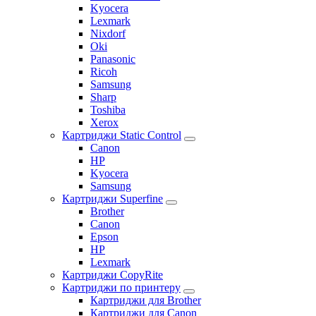
Kyocera
Lexmark
Nixdorf
Oki
Panasonic
Ricoh
Samsung
Sharp
Toshiba
Xerox
Картриджи Static Control
Canon
HP
Kyocera
Samsung
Картриджи Superfine
Brother
Canon
Epson
HP
Lexmark
Картриджи CopyRite
Картриджи по принтеру
Картриджи для Brother
Картриджи для Canon