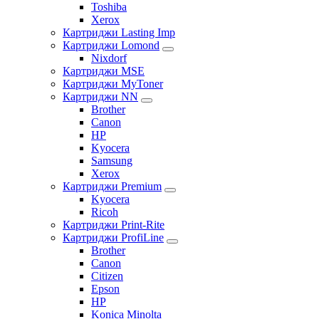
Toshiba
Xerox
Картриджи Lasting Imp
Картриджи Lomond
Nixdorf
Картриджи MSE
Картриджи MyToner
Картриджи NN
Brother
Canon
HP
Kyocera
Samsung
Xerox
Картриджи Premium
Kyocera
Ricoh
Картриджи Print-Rite
Картриджи ProfiLine
Brother
Canon
Citizen
Epson
HP
Konica Minolta