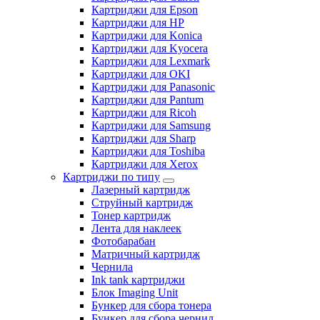
Картриджи для Epson
Картриджи для HP
Картриджи для Konica
Картриджи для Kyocera
Картриджи для Lexmark
Картриджи для OKI
Картриджи для Panasonic
Картриджи для Pantum
Картриджи для Ricoh
Картриджи для Samsung
Картриджи для Sharp
Картриджи для Toshiba
Картриджи для Xerox
Картриджи по типу
Лазерный картридж
Струйный картридж
Тонер картридж
Лента для наклеек
Фотобарабан
Матричный картридж
Чернила
Ink tank картриджи
Блок Imaging Unit
Бункер для сбора тонера
Бункер для сбора чернил