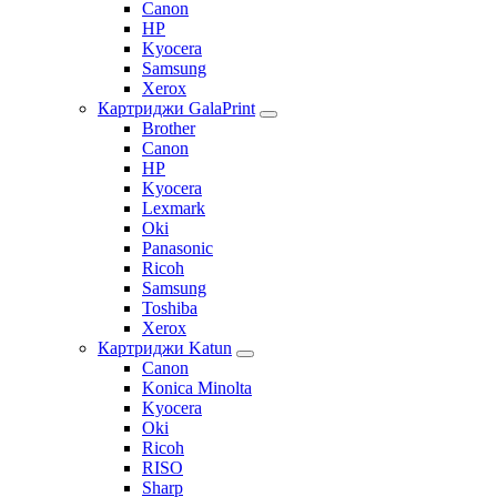
Canon
HP
Kyocera
Samsung
Xerox
Картриджи GalaPrint
Brother
Canon
HP
Kyocera
Lexmark
Oki
Panasonic
Ricoh
Samsung
Toshiba
Xerox
Картриджи Katun
Canon
Konica Minolta
Kyocera
Oki
Ricoh
RISO
Sharp