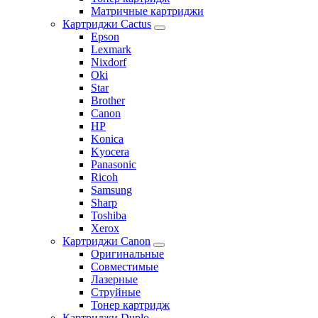
Матричные картриджи
Картриджи Cactus
Epson
Lexmark
Nixdorf
Oki
Star
Brother
Canon
HP
Konica
Kyocera
Panasonic
Ricoh
Samsung
Sharp
Toshiba
Xerox
Картриджи Canon
Оригинальные
Совместимые
Лазерные
Струйные
Тонер картридж
Картриджи Duplo