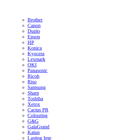
Brother
Canon
Duplo
Epson
HP
Konica
Kyocera
Lexmark
OKI
Panasonic
Ricoh
Riso
Samsung
Sharp
Toshiba
Xerox
Cactus PR
Colouring
G&G
GalaGrand
Katun
Lasting Imp