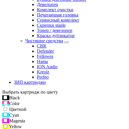
Девелопер
Комплект очистки
Печатающая головка
Сервисный комплект
Скрепки staple
Тонер / девелопер
Краска дубликатор
Чистящие средства
CBR
Defender
Fellowes
Hama
ION Audio
Kreolz
Perfeo
ЗИП картриджи
Выбрать картридж по цвету
Black
Color
Цветной
Cyan
Magenta
Yellow