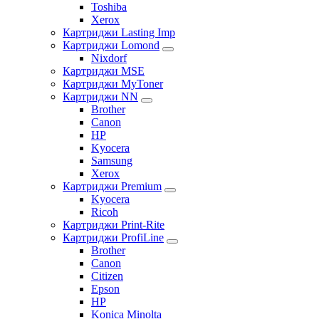
Toshiba
Xerox
Картриджи Lasting Imp
Картриджи Lomond
Nixdorf
Картриджи MSE
Картриджи MyToner
Картриджи NN
Brother
Canon
HP
Kyocera
Samsung
Xerox
Картриджи Premium
Kyocera
Ricoh
Картриджи Print-Rite
Картриджи ProfiLine
Brother
Canon
Citizen
Epson
HP
Konica Minolta