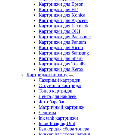
Картриджи для Epson
Картриджи для HP
Картриджи для Konica
Картриджи для Kyocera
Картриджи для Lexmark
Картриджи для OKI
Картриджи для Panasonic
Картриджи для Pantum
Картриджи для Ricoh
Картриджи для Samsung
Картриджи для Sharp
Картриджи для Toshiba
Картриджи для Xerox
Картриджи по типу
Лазерный картридж
Струйный картридж
Тонер картридж
Лента для наклеек
Фотобарабан
Матричный картридж
Чернила
Ink tank картриджи
Блок Imaging Unit
Бункер для сбора тонера
Бункер для сбора чернил