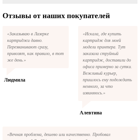
же обращении, в кратчайшие сроки вернём
купить все необходимое для заправки
ваши деньги.
После размещения заказа на картриджи
картриджей любой марки и для любых
Riso KS series на указанную вами
Отзывы от наших покупателей
моделей принтеров.
электронную почту придёт письмо с копией
заказа. Это значит, что заказ получен и мы
позвоним вам так быстро, как это возможно,
«Заказываю в Лазерке
«Искала, где купить
чтобы оформить доставку. Если вы не
картриджи давно.
картридж для моей
получили письмо с копией заказа,
пожалуйста, свяжитесь с нами через сервис
Перезванивают сразу,
модели принтера. Тут
обратная связь, или позвоните.
привозят, как правило, в тот
заказала струйный
же день.»
картридж, доставили до
офиса примерно за сутки.
Вежливый курьер,
Людмила
пришлось ему подождать
немного, за что
извиняюсь.»
Алевтина
«Вечная проблема, дешево или качественно. Пробовал