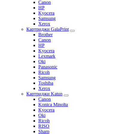
Canon
HP
Kyocera
Samsung
Xerox
Картриджи GalaPrint
Brother
Canon
HP
Kyocera
Lexmark
Oki
Panasonic
Ricoh
Samsung
Toshiba
Xerox
Картриджи Katun
Canon
Konica Minolta
Kyocera
Oki
Ricoh
RISO
Sharp