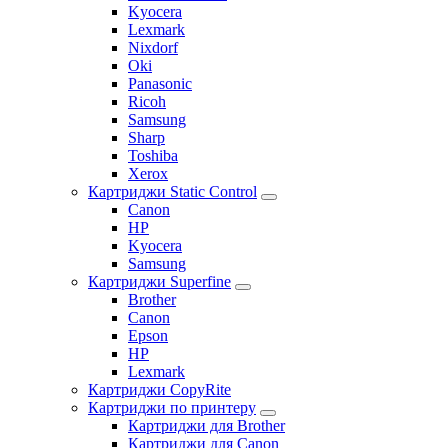
Kyocera
Lexmark
Nixdorf
Oki
Panasonic
Ricoh
Samsung
Sharp
Toshiba
Xerox
Картриджи Static Control
Canon
HP
Kyocera
Samsung
Картриджи Superfine
Brother
Canon
Epson
HP
Lexmark
Картриджи CopyRite
Картриджи по принтеру
Картриджи для Brother
Картриджи для Canon