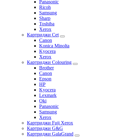
Panasonic
Ricoh
Samsung
Sharp
Toshiba
Xerox
Картриджи Cet
Canon
Konica Minolta
Kyocera
Xerox
Картриджи Colouring
Brother
Canon
Epson
HP
Kyocera
Lexmark
Oki
Panasonic
Samsung
Xerox
Картриджи Fuji Xerox
Картриджи G&G
Картриджи GalaGrand