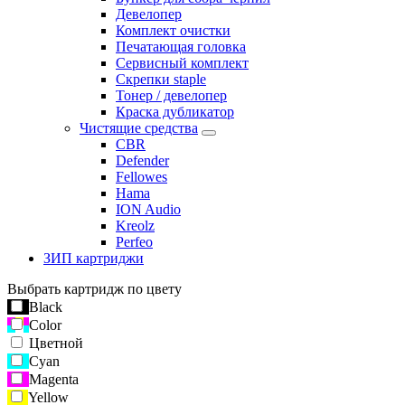
Девелопер
Комплект очистки
Печатающая головка
Сервисный комплект
Скрепки staple
Тонер / девелопер
Краска дубликатор
Чистящие средства
CBR
Defender
Fellowes
Hama
ION Audio
Kreolz
Perfeo
ЗИП картриджи
Выбрать картридж по цвету
Black
Color
Цветной
Cyan
Magenta
Yellow