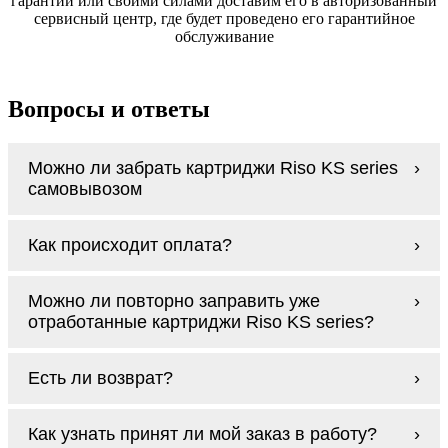
гарантии или своими силами доставим его в авторизованный
сервисный центр, где будет проведено его гарантийное
обслуживание
Вопросы и ответы
Можно ли забрать картриджи Riso KS series
самовывозом
У нас нет самовывоза, но мы быстро
Как происходит оплата?
доставим заказ и сделаем это бесплатно
при сумме покупок от 3000 рублей.
Оплачиваются картриджи Riso KS series
Мы гарантируем цельность упаковки, когда
Можно ли повторно заправить уже
наличными курьеру при получении заказа.
доставляем Вам картриджи Riso KS series
отработанные картриджи Riso KS series?
Заправка возможна. С
аналогами
этот
Есть ли возврат?
процесс проще, в случае с оригиналами
будет лучше обратиться к профессионалам.
Если картриджи Riso KS series по какой-то
В любом случае вы можете заправить
Как узнать принят ли мой заказ в работу?
причине вам не подошли, мы при первом
картриджи Riso KS series. У нас можно