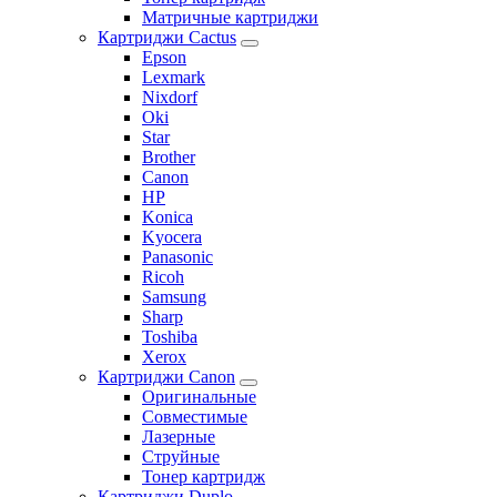
Матричные картриджи
Картриджи Cactus
Epson
Lexmark
Nixdorf
Oki
Star
Brother
Canon
HP
Konica
Kyocera
Panasonic
Ricoh
Samsung
Sharp
Toshiba
Xerox
Картриджи Canon
Оригинальные
Совместимые
Лазерные
Струйные
Тонер картридж
Картриджи Duplo