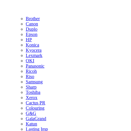
Brother
Canon
Duplo
Epson
HP
Konica
Kyocera
Lexmark
OKI
Panasonic
Ricoh
Riso
Samsung
Sharp
Toshiba
Xerox
Cactus PR
Colouring
G&G
GalaGrand
Katun
Lasting Imp