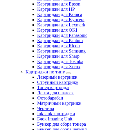
Картриджи для Epson
Картриджи для HP
Картриджи для Konica
Картриджи для Kyocera
Картриджи для Lexmark
Картриджи для OKI
Картриджи для Panasonic
Картриджи для Pantum
Картриджи для Ricoh
Картриджи для Samsung
Картриджи для Sharp
Картриджи для Toshiba
Картриджи для Xerox
Картриджи по типу
Лазерный картридж
Струйный картридж
Тонер картридж
Лента для наклеек
Фотобарабан
Матричный картридж
Чернила
Ink tank картриджи
Блок Imaging Unit
Бункер для сбора тонера
Бункер для сбора чернил