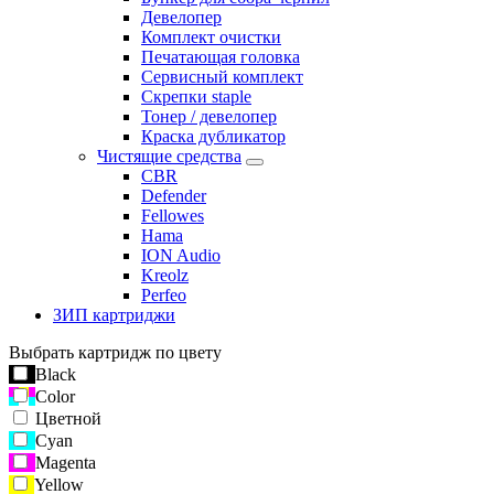
Девелопер
Комплект очистки
Печатающая головка
Сервисный комплект
Скрепки staple
Тонер / девелопер
Краска дубликатор
Чистящие средства
CBR
Defender
Fellowes
Hama
ION Audio
Kreolz
Perfeo
ЗИП картриджи
Выбрать картридж по цвету
Black
Color
Цветной
Cyan
Magenta
Yellow