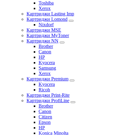
Toshiba
Xerox
Картриджи Lasting Imp
Картриджи Lomond
Nixdorf
Картриджи MSE
Картриджи MyToner
Картриджи NN
Brother
Canon
HP
Kyocera
Samsung
Xerox
Картриджи Premium
Kyocera
Ricoh
Картриджи Print-Rite
Картриджи ProfiLine
Brother
Canon
Citizen
Epson
HP
Konica Minolta