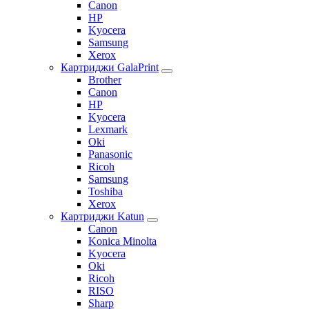
Canon
HP
Kyocera
Samsung
Xerox
Картриджи GalaPrint
Brother
Canon
HP
Kyocera
Lexmark
Oki
Panasonic
Ricoh
Samsung
Toshiba
Xerox
Картриджи Katun
Canon
Konica Minolta
Kyocera
Oki
Ricoh
RISO
Sharp