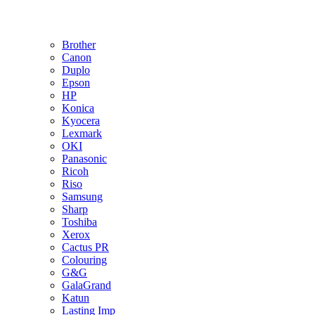
Brother
Canon
Duplo
Epson
HP
Konica
Kyocera
Lexmark
OKI
Panasonic
Ricoh
Riso
Samsung
Sharp
Toshiba
Xerox
Cactus PR
Colouring
G&G
GalaGrand
Katun
Lasting Imp