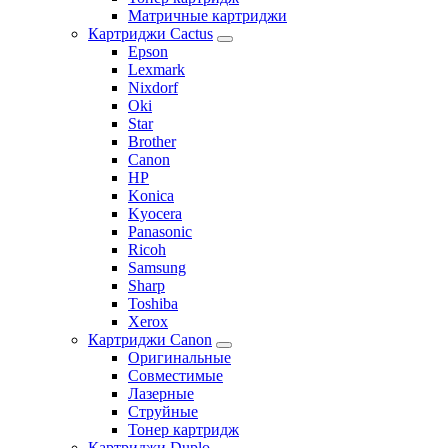
Матричные картриджи
Картриджи Cactus
Epson
Lexmark
Nixdorf
Oki
Star
Brother
Canon
HP
Konica
Kyocera
Panasonic
Ricoh
Samsung
Sharp
Toshiba
Xerox
Картриджи Canon
Оригинальные
Совместимые
Лазерные
Струйные
Тонер картридж
Картриджи Duplo