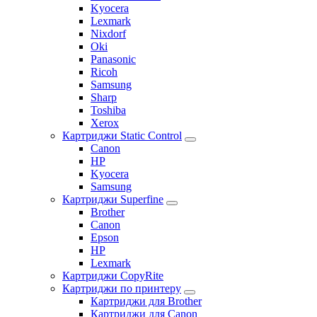
Kyocera
Lexmark
Nixdorf
Oki
Panasonic
Ricoh
Samsung
Sharp
Toshiba
Xerox
Картриджи Static Control
Canon
HP
Kyocera
Samsung
Картриджи Superfine
Brother
Canon
Epson
HP
Lexmark
Картриджи CopyRite
Картриджи по принтеру
Картриджи для Brother
Картриджи для Canon