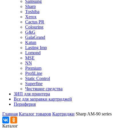
Samsung
Sharp
Toshiba
Xerox
Cactus PR
Colouring
G&G
GalaGrand
Katun
Lasting Imp
Lomond
MSE
NN
Premium
ProfiLine
Static Control
Superfine
Чистящие средства
ЗИП для принтера
Все для заправки картриджей
Периферия
Главная
Каталог товаров
Картриджи
Sharp AM-90 series
Каталог