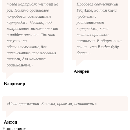
пожалуйста, свяжитесь с нами через сервис
тогда картридж улетает на
Пробовал совместимый
обратная связь, или позвоните.
раз. Помимо оригиналов
ProfiLine, но там были
попробовал совместимые
проблемы с
картриджи. Честно, под
распознаванием
микроскопом может кто-то
картриджа, хотя
и найдет отличия. Так что
печатал при этом
покупаю по
нормально. В общем пока
обстоятельствам, для
решил, что Brother буду
интенсивного использования
брать.»
аналоги, для качества
оригинальные.»
Андрей
Владимир
«Цена приемлемая. Заказал, привезли, печатаешь.»
Антон
Наш сервис