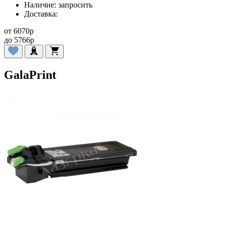
Наличие:
запросить
Доставка:
от
6070
p
до
5766
p
GalaPrint