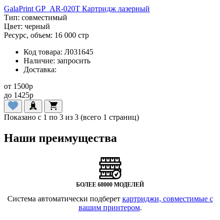
GalaPrint GP_AR-020T Картридж лазерный
Тип:
совместимый
Цвет:
черный
Ресурс, объем:
16 000 стр
Код товара:
Л031645
Наличие:
запросить
Доставка:
от
1500
p
до
1425
p
Показано с 1 по 3 из 3 (всего 1 страниц)
Наши преимущества
БОЛЕЕ 68000 МОДЕЛЕЙ
Система автоматически подберет
картриджи, совместимые с
вашим принтером
.