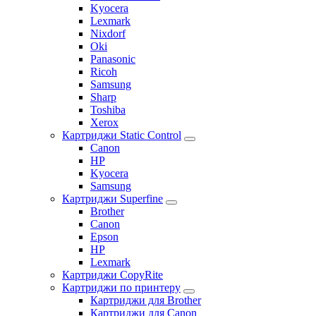
Kyocera
Lexmark
Nixdorf
Oki
Panasonic
Ricoh
Samsung
Sharp
Toshiba
Xerox
Картриджи Static Control
Canon
HP
Kyocera
Samsung
Картриджи Superfine
Brother
Canon
Epson
HP
Lexmark
Картриджи CopyRite
Картриджи по принтеру
Картриджи для Brother
Картриджи для Canon