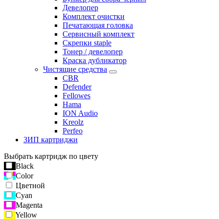
Девелопер
Комплект очистки
Печатающая головка
Сервисный комплект
Скрепки staple
Тонер / девелопер
Краска дубликатор
Чистящие средства
CBR
Defender
Fellowes
Hama
ION Audio
Kreolz
Perfeo
ЗИП картриджи
Выбрать картридж по цвету
Black
Color
Цветной
Cyan
Magenta
Yellow