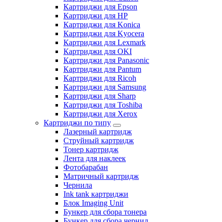
Картриджи для Epson
Картриджи для HP
Картриджи для Konica
Картриджи для Kyocera
Картриджи для Lexmark
Картриджи для OKI
Картриджи для Panasonic
Картриджи для Pantum
Картриджи для Ricoh
Картриджи для Samsung
Картриджи для Sharp
Картриджи для Toshiba
Картриджи для Xerox
Картриджи по типу
Лазерный картридж
Струйный картридж
Тонер картридж
Лента для наклеек
Фотобарабан
Матричный картридж
Чернила
Ink tank картриджи
Блок Imaging Unit
Бункер для сбора тонера
Бункер для сбора чернил