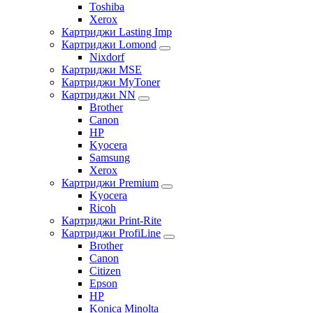
Toshiba
Xerox
Картриджи Lasting Imp
Картриджи Lomond
Nixdorf
Картриджи MSE
Картриджи MyToner
Картриджи NN
Brother
Canon
HP
Kyocera
Samsung
Xerox
Картриджи Premium
Kyocera
Ricoh
Картриджи Print-Rite
Картриджи ProfiLine
Brother
Canon
Citizen
Epson
HP
Konica Minolta