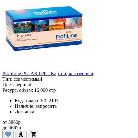
ProfiLine PL_AR-020T Картридж лазерный
Тип:
совместимый
Цвет:
черный
Ресурс, объем:
16 000 стр
Код товара:
Л022197
Наличие:
запросить
Доставка:
от
3860
p
до
3667
p