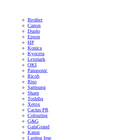
Brother
Canon
Duplo
Epson
HP
Konica
Kyocera
Lexmark
OKI
Panasonic
Ricoh
Riso
Samsung
Sharp
Toshiba
Xerox
Cactus PR
Colouring
G&G
GalaGrand
Katun
Lasting Imp