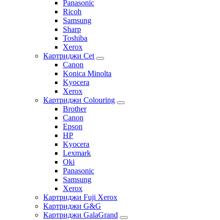
Panasonic
Ricoh
Samsung
Sharp
Toshiba
Xerox
Картриджи Cet
Canon
Konica Minolta
Kyocera
Xerox
Картриджи Colouring
Brother
Canon
Epson
HP
Kyocera
Lexmark
Oki
Panasonic
Samsung
Xerox
Картриджи Fuji Xerox
Картриджи G&G
Картриджи GalaGrand