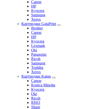
Canon
HP
Kyocera
Samsung
Xerox
Картриджи GalaPrint
Brother
Canon
HP
Kyocera
Lexmark
Oki
Panasonic
Ricoh
Samsung
Toshiba
Xerox
Картриджи Katun
Canon
Konica Minolta
Kyocera
Oki
Ricoh
RISO
Sharp