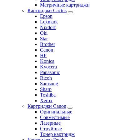
Матричные картриджи
Картриджи Cactus
Epson
Lexmark
Nixdorf
Oki
Star
Brother
Canon
HP
Konica
Kyocera
Panasonic
Ricoh
Samsung
Sharp
Toshiba
Xerox
Картриджи Canon
Оригинальные
Совместимые
Лазерные
Струйные
Тонер картридж
Картриджи Duplo