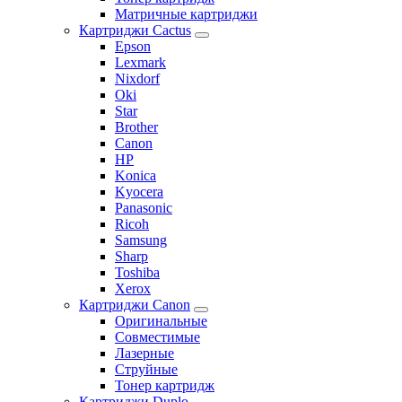
Матричные картриджи
Картриджи Cactus
Epson
Lexmark
Nixdorf
Oki
Star
Brother
Canon
HP
Konica
Kyocera
Panasonic
Ricoh
Samsung
Sharp
Toshiba
Xerox
Картриджи Canon
Оригинальные
Совместимые
Лазерные
Струйные
Тонер картридж
Картриджи Duplo