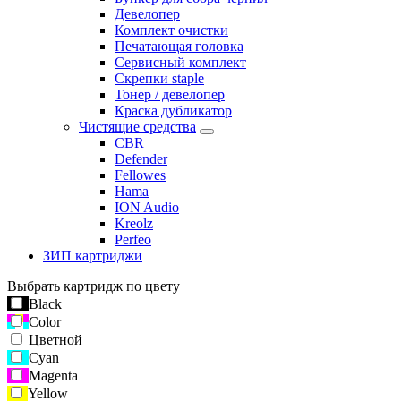
Девелопер
Комплект очистки
Печатающая головка
Сервисный комплект
Скрепки staple
Тонер / девелопер
Краска дубликатор
Чистящие средства
CBR
Defender
Fellowes
Hama
ION Audio
Kreolz
Perfeo
ЗИП картриджи
Выбрать картридж по цвету
Black
Color
Цветной
Cyan
Magenta
Yellow