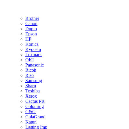
Brother
Canon
Duplo
Epson
HP
Konica
Kyocera
Lexmark
OKI
Panasonic
Ricoh
Riso
Samsung
Sharp
Toshiba
Xerox
Cactus PR
Colouring
G&G
GalaGrand
Katun
Lasting Imp