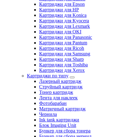
Картриджи для Epson
Картриджи для HP
Картриджи для Konica
Картриджи для Kyocera
Картриджи для Lexmark
Картриджи для OKI
Картриджи для Panasonic
Картриджи для Pantum
Картриджи для Ricoh
Картриджи для Samsung
Картриджи для Sharp
Картриджи для Toshiba
Картриджи для Xerox
Картриджи по типу
Лазерный картридж
Струйный картридж
Тонер картридж
Лента для наклеек
Фотобарабан
Матричный картридж
Чернила
Ink tank картриджи
Блок Imaging Unit
Бункер для сбора тонера
Бункер для сбора чернил