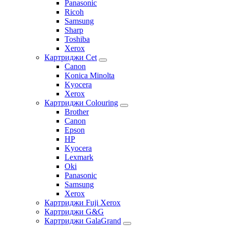
Panasonic
Ricoh
Samsung
Sharp
Toshiba
Xerox
Картриджи Cet
Canon
Konica Minolta
Kyocera
Xerox
Картриджи Colouring
Brother
Canon
Epson
HP
Kyocera
Lexmark
Oki
Panasonic
Samsung
Xerox
Картриджи Fuji Xerox
Картриджи G&G
Картриджи GalaGrand