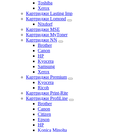
Toshiba
Xerox
Картриджи Lasting Imp
Картриджи Lomond
Nixdorf
Картриджи MSE
Картриджи MyToner
Картриджи NN
Brother
Canon
HP
Kyocera
Samsung
Xerox
Картриджи Premium
Kyocera
Ricoh
Картриджи Print-Rite
Картриджи ProfiLine
Brother
Canon
Citizen
Epson
HP
Konica Minolta