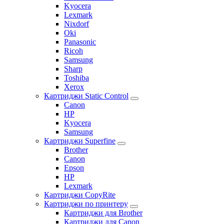
Kyocera
Lexmark
Nixdorf
Oki
Panasonic
Ricoh
Samsung
Sharp
Toshiba
Xerox
Картриджи Static Control
Canon
HP
Kyocera
Samsung
Картриджи Superfine
Brother
Canon
Epson
HP
Lexmark
Картриджи CopyRite
Картриджи по принтеру
Картриджи для Brother
Картриджи для Canon