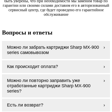
быть уверены, что при необходимости мы заменим товар по
гарантии или своими силами доставим его в авторизованный
сервисный центр, где будет проведено его гарантийное
обслуживание
Вопросы и ответы
Можно ли забрать картриджи Sharp MX-900
series самовывозом
У нас нет самовывоза, но мы быстро
Как происходит оплата?
доставим заказ и сделаем это бесплатно
при сумме покупок от 3000 рублей.
Оплачиваются картриджи Sharp MX-900
Мы гарантируем цельность упаковки, когда
Можно ли повторно заправить уже
series наличными курьеру при получении
доставляем Вам картриджи Sharp MX-900
отработанные картриджи Sharp MX-900
заказа.
series
series?
Заправка возможна. С
аналогами
этот
Есть ли возврат?
процесс проще, в случае с оригиналами
будет лучше обратиться к профессионалам.