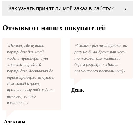
Если картриджи Sharp MX-900 series по
В любом случае вы можете заправить
Как узнать принят ли мой заказ в работу?
какой-то причине вам не подошли, мы при
картриджи Sharp MX-900 series. У нас
первом же обращении, в кратчайшие сроки
можно купить все необходимое для
вернём ваши деньги.
После размещения заказа на картриджи
заправки картриджей любой марки и для
Sharp MX-900 series на указанную вами
Отзывы от наших покупателей
любых моделей принтеров.
электронную почту придёт письмо с копией
заказа. Это значит, что заказ получен и мы
позвоним вам так быстро, как это возможно,
«Искала, где купить
«Сколько раз ни покупали, ни
чтобы оформить доставку. Если вы не
картридж для моей
разу не было брака или чего-
получили письмо с копией заказа,
пожалуйста, свяжитесь с нами через сервис
модели принтера. Тут
то такого. Для компании
обратная связь, или позвоните.
заказала струйный
берем регулярно. Нашли
картридж, доставили до
прямо своего поставщика)»
офиса примерно за сутки.
Вежливый курьер,
Денис
пришлось ему подождать
немного, за что
извиняюсь.»
Алевтина