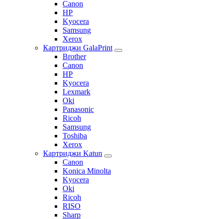
Canon
HP
Kyocera
Samsung
Xerox
Картриджи GalaPrint
Brother
Canon
HP
Kyocera
Lexmark
Oki
Panasonic
Ricoh
Samsung
Toshiba
Xerox
Картриджи Katun
Canon
Konica Minolta
Kyocera
Oki
Ricoh
RISO
Sharp