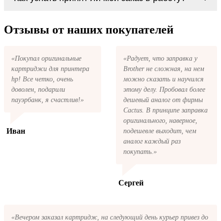
картриджи Sharp MX-B45 series. У нас
первом же обращении, в кратчайшие сроки
можно купить все необходимое для
вернём ваши деньги.
После размещения заказа на картриджи
заправки картриджей любой марки и для
Sharp MX-B45 series на указанную вами
Отзывы от наших покупателей
любых моделей принтеров.
электронную почту придёт письмо с копией
заказа. Это значит, что заказ получен и мы
позвоним вам так быстро, как это возможно,
«Покупал оригинальные
«Радует, что заправка у
чтобы оформить доставку. Если вы не
картриджи для принтера
Brother не сложная, на нем
получили письмо с копией заказа,
пожалуйста, свяжитесь с нами через сервис
hp! Все четко, очень
можно сказать и научился
обратная связь, или позвоните.
доволен, подарили
этому делу. Пробовал более
пауэрбанк, я счастлив!»
дешевый аналог от фирмы
Cactus. В принципе заправка
оригинального, наверное,
Иван
подешевле выходит, чем
аналог каждый раз
покупать.»
Сергей
«Вечером заказал картридж, на следующий день курьер привез до