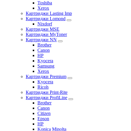
Toshiba
Xerox
Картриджи Lasting Imp
Картриджи Lomond
Nixdorf
Картриджи MSE
Картриджи MyToner
Картриджи NN
Brother
Canon
HP
Kyocera
Samsung
Xerox
Картриджи Premium
Kyocera
Ricoh
Картриджи Print-Rite
Картриджи ProfiLine
Brother
Canon
Citizen
Epson
HP
Konica Minolta