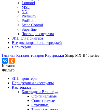
Lomond
MSE
NN
Premium
ProfiLine
Static Control
Superfine
Чистящие средства
ЗИП для принтера
Все для заправки картриджей
Периферия
Главная
Каталог товаров
Картриджи
Sharp MX-B45 series
Каталог
Фильтр
ЗИП принтеры
Периферия и аксессуары
Картриджи
Картриджи Brother
Оригинальные
Совместимые
Струйные
Тонер картридж