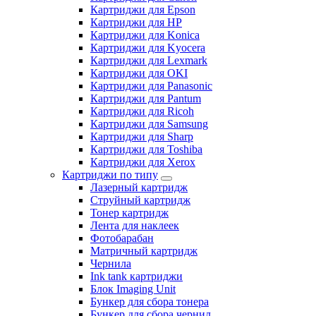
Картриджи для Epson
Картриджи для HP
Картриджи для Konica
Картриджи для Kyocera
Картриджи для Lexmark
Картриджи для OKI
Картриджи для Panasonic
Картриджи для Pantum
Картриджи для Ricoh
Картриджи для Samsung
Картриджи для Sharp
Картриджи для Toshiba
Картриджи для Xerox
Картриджи по типу
Лазерный картридж
Струйный картридж
Тонер картридж
Лента для наклеек
Фотобарабан
Матричный картридж
Чернила
Ink tank картриджи
Блок Imaging Unit
Бункер для сбора тонера
Бункер для сбора чернил