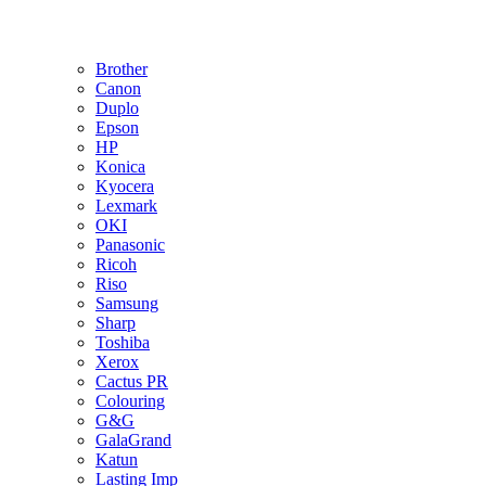
Brother
Canon
Duplo
Epson
HP
Konica
Kyocera
Lexmark
OKI
Panasonic
Ricoh
Riso
Samsung
Sharp
Toshiba
Xerox
Cactus PR
Colouring
G&G
GalaGrand
Katun
Lasting Imp