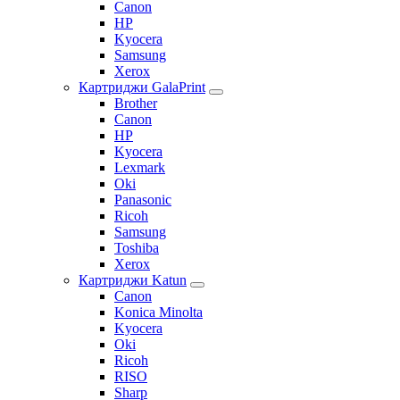
Canon
HP
Kyocera
Samsung
Xerox
Картриджи GalaPrint
Brother
Canon
HP
Kyocera
Lexmark
Oki
Panasonic
Ricoh
Samsung
Toshiba
Xerox
Картриджи Katun
Canon
Konica Minolta
Kyocera
Oki
Ricoh
RISO
Sharp