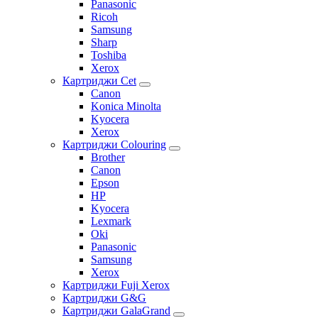
Panasonic
Ricoh
Samsung
Sharp
Toshiba
Xerox
Картриджи Cet
Canon
Konica Minolta
Kyocera
Xerox
Картриджи Colouring
Brother
Canon
Epson
HP
Kyocera
Lexmark
Oki
Panasonic
Samsung
Xerox
Картриджи Fuji Xerox
Картриджи G&G
Картриджи GalaGrand