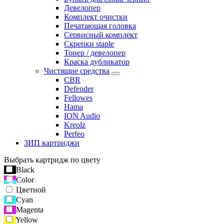
Девелопер
Комплект очистки
Печатающая головка
Сервисный комплект
Скрепки staple
Тонер / девелопер
Краска дубликатор
Чистящие средства
CBR
Defender
Fellowes
Hama
ION Audio
Kreolz
Perfeo
ЗИП картриджи
Выбрать картридж по цвету
Black
Color
Цветной
Cyan
Magenta
Yellow