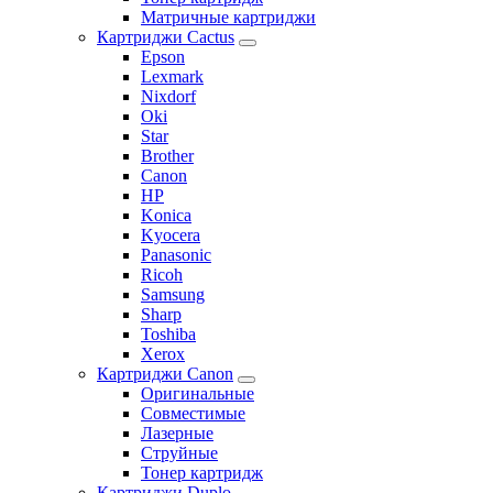
Матричные картриджи
Картриджи Cactus
Epson
Lexmark
Nixdorf
Oki
Star
Brother
Canon
HP
Konica
Kyocera
Panasonic
Ricoh
Samsung
Sharp
Toshiba
Xerox
Картриджи Canon
Оригинальные
Совместимые
Лазерные
Струйные
Тонер картридж
Картриджи Duplo