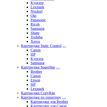
Kyocera
Lexmark
Nixdorf
Oki
Panasonic
Ricoh
Samsung
Sharp
Toshiba
Xerox
Картриджи Static Control
Canon
HP
Kyocera
Samsung
Картриджи Superfine
Brother
Canon
Epson
HP
Lexmark
Картриджи CopyRite
Картриджи по принтеру
Картриджи для Brother
Картриджи для Canon