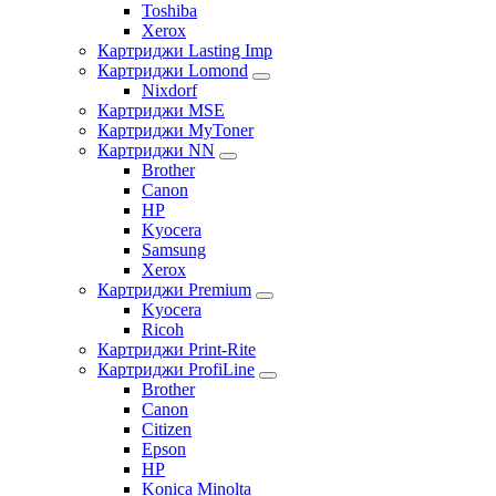
Toshiba
Xerox
Картриджи Lasting Imp
Картриджи Lomond
Nixdorf
Картриджи MSE
Картриджи MyToner
Картриджи NN
Brother
Canon
HP
Kyocera
Samsung
Xerox
Картриджи Premium
Kyocera
Ricoh
Картриджи Print-Rite
Картриджи ProfiLine
Brother
Canon
Citizen
Epson
HP
Konica Minolta