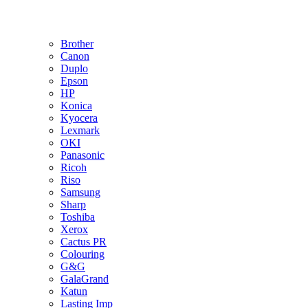
Brother
Canon
Duplo
Epson
HP
Konica
Kyocera
Lexmark
OKI
Panasonic
Ricoh
Riso
Samsung
Sharp
Toshiba
Xerox
Cactus PR
Colouring
G&G
GalaGrand
Katun
Lasting Imp