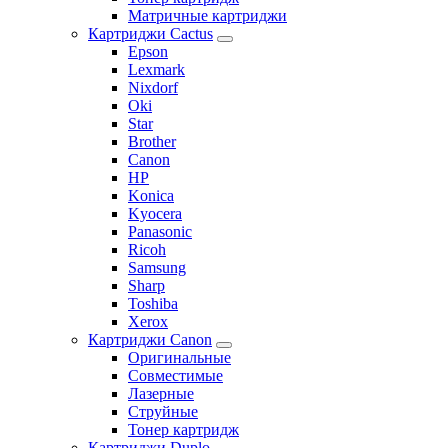
Матричные картриджи
Картриджи Cactus
Epson
Lexmark
Nixdorf
Oki
Star
Brother
Canon
HP
Konica
Kyocera
Panasonic
Ricoh
Samsung
Sharp
Toshiba
Xerox
Картриджи Canon
Оригинальные
Совместимые
Лазерные
Струйные
Тонер картридж
Картриджи Duplo