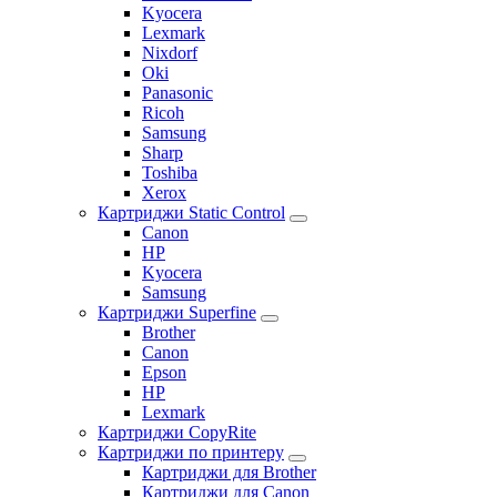
Kyocera
Lexmark
Nixdorf
Oki
Panasonic
Ricoh
Samsung
Sharp
Toshiba
Xerox
Картриджи Static Control
Canon
HP
Kyocera
Samsung
Картриджи Superfine
Brother
Canon
Epson
HP
Lexmark
Картриджи CopyRite
Картриджи по принтеру
Картриджи для Brother
Картриджи для Canon