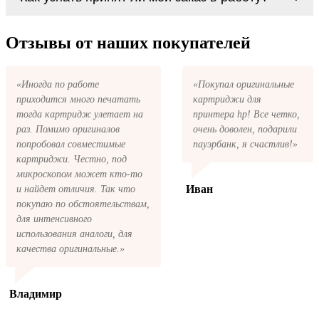
картриджи Sharp SF-730 series. У нас можно
первом же обращении, в кратчайшие сроки
купить все необходимое для заправки
вернём ваши деньги.
После размещения заказа на картриджи
картриджей любой марки и для любых
Sharp SF-730 series на указанную вами
Отзывы от наших покупателей
моделей принтеров.
электронную почту придёт письмо с копией
заказа. Это значит, что заказ получен и мы
позвоним вам так быстро, как это возможно,
«Иногда по работе
«Покупал оригинальные
чтобы оформить доставку. Если вы не
приходится много печатать
картриджи для
получили письмо с копией заказа,
пожалуйста, свяжитесь с нами через сервис
тогда картридж улетает на
принтера hp! Все четко,
обратная связь, или позвоните.
раз. Помимо оригиналов
очень доволен, подарили
попробовал совместимые
пауэрбанк, я счастлив!»
картриджи. Честно, под
микроскопом может кто-то
Иван
и найдет отличия. Так что
покупаю по обстоятельствам,
для интенсивного
использования аналоги, для
качества оригинальные.»
Владимир