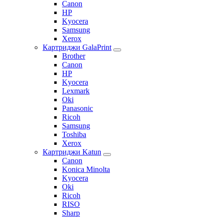
Canon
HP
Kyocera
Samsung
Xerox
Картриджи GalaPrint
Brother
Canon
HP
Kyocera
Lexmark
Oki
Panasonic
Ricoh
Samsung
Toshiba
Xerox
Картриджи Katun
Canon
Konica Minolta
Kyocera
Oki
Ricoh
RISO
Sharp