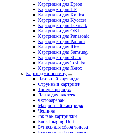
Картриджи для Epson
Картриджи для HP
Картриджи для Konica
Картриджи для Kyocera
Картриджи для Lexmark
Картриджи для OKI
Картриджи для Panasonic
Картриджи для Pantum
Картриджи для Ricoh
Картриджи для Samsung
Картриджи для Sharp
Картриджи для Toshiba
Картриджи для Xerox
Картриджи по типу
Лазерный картридж
Струйный картридж
Тонер картридж
Лента для наклеек
Фотобарабан
Матричный картридж
Чернила
Ink tank картриджи
Блок Imaging Unit
Бункер для сбора тонера
Бункер для сбора чернил