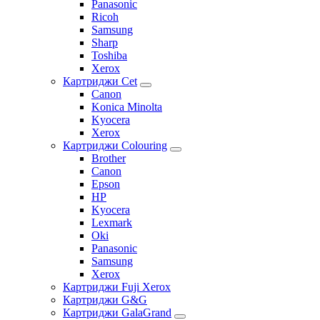
Panasonic
Ricoh
Samsung
Sharp
Toshiba
Xerox
Картриджи Cet
Canon
Konica Minolta
Kyocera
Xerox
Картриджи Colouring
Brother
Canon
Epson
HP
Kyocera
Lexmark
Oki
Panasonic
Samsung
Xerox
Картриджи Fuji Xerox
Картриджи G&G
Картриджи GalaGrand