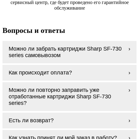
сервисный центр, где будет проведено его гарантийное
обслуживание
Вопросы и ответы
Можно ли забрать картриджи Sharp SF-730
series самовывозом
У нас нет самовывоза, но мы быстро
Как происходит оплата?
доставим заказ и сделаем это бесплатно
при сумме покупок от 3000 рублей.
Оплачиваются картриджи Sharp SF-730
Мы гарантируем цельность упаковки, когда
Можно ли повторно заправить уже
series наличными курьеру при получении
доставляем Вам картриджи Sharp SF-730
отработанные картриджи Sharp SF-730
заказа.
series
series?
Заправка возможна. С
аналогами
этот
Есть ли возврат?
процесс проще, в случае с оригиналами
будет лучше обратиться к профессионалам.
Если картриджи Sharp SF-730 series по
В любом случае вы можете заправить
Как узнать принят ли мой заказ в работу?
какой-то причине вам не подошли, мы при