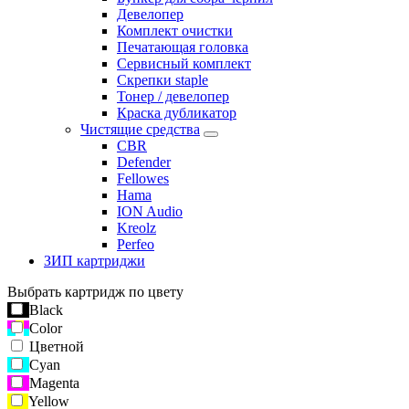
Девелопер
Комплект очистки
Печатающая головка
Сервисный комплект
Скрепки staple
Тонер / девелопер
Краска дубликатор
Чистящие средства
CBR
Defender
Fellowes
Hama
ION Audio
Kreolz
Perfeo
ЗИП картриджи
Выбрать картридж по цвету
Black
Color
Цветной
Cyan
Magenta
Yellow