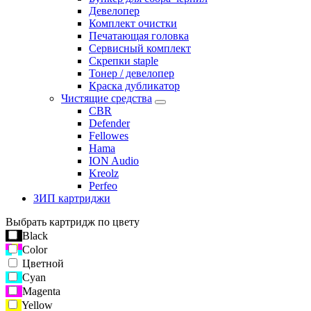
Девелопер
Комплект очистки
Печатающая головка
Сервисный комплект
Скрепки staple
Тонер / девелопер
Краска дубликатор
Чистящие средства
CBR
Defender
Fellowes
Hama
ION Audio
Kreolz
Perfeo
ЗИП картриджи
Выбрать картридж по цвету
Black
Color
Цветной
Cyan
Magenta
Yellow