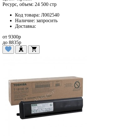
Ресурс, объем:
24 500 стр
Код товара:
Л002540
Наличие:
запросить
Доставка:
от
9300
p
до
8835
p