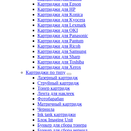
Картриджи для Epson
Картриджи для HP
Картриджи для Konica
Картриджи для Kyocera
Картриджи для Lexmark
Картриджи для OKI
Картриджи для Panasonic
Картриджи для Pantum
Картриджи для Ricoh
Картриджи для Samsung
Картриджи для Sharp
Картриджи для Toshiba
Картриджи для Xerox
Картриджи по типу
Лазерный картридж
Струйный картридж
Тонер картридж
Лента для наклеек
Фотобарабан
Матричный картридж
Чернила
Ink tank картриджи
Блок Imaging Unit
Бункер для сбора тонера
Бункер для сбора чернил