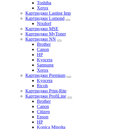
Toshiba
Xerox
Картриджи Lasting Imp
Картриджи Lomond
Nixdorf
Картриджи MSE
Картриджи MyToner
Картриджи NN
Brother
Canon
HP
Kyocera
Samsung
Xerox
Картриджи Premium
Kyocera
Ricoh
Картриджи Print-Rite
Картриджи ProfiLine
Brother
Canon
Citizen
Epson
HP
Konica Minolta