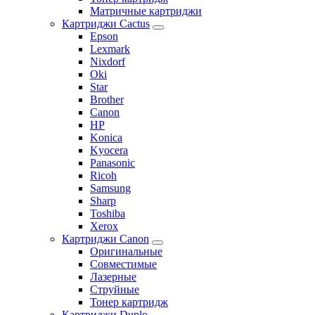
Матричные картриджи
Картриджи Cactus
Epson
Lexmark
Nixdorf
Oki
Star
Brother
Canon
HP
Konica
Kyocera
Panasonic
Ricoh
Samsung
Sharp
Toshiba
Xerox
Картриджи Canon
Оригинальные
Совместимые
Лазерные
Струйные
Тонер картридж
Картриджи Duplo