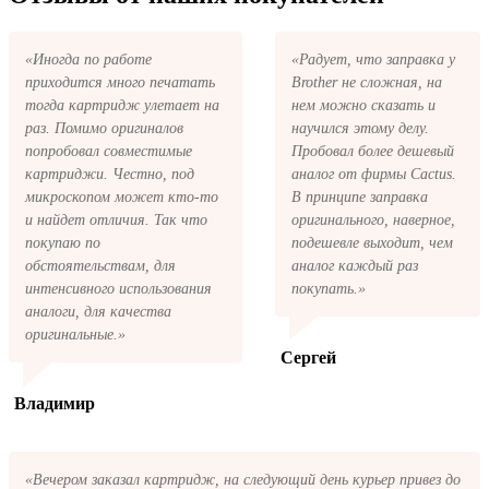
электронную почту придёт письмо с копией
заказа. Это значит, что заказ получен и мы
позвоним вам так быстро, как это возможно,
«Иногда по работе
«Радует, что заправка у
чтобы оформить доставку. Если вы не
приходится много печатать
Brother не сложная, на
получили письмо с копией заказа,
пожалуйста, свяжитесь с нами через сервис
тогда картридж улетает на
нем можно сказать и
обратная связь, или позвоните.
раз. Помимо оригиналов
научился этому делу.
попробовал совместимые
Пробовал более дешевый
картриджи. Честно, под
аналог от фирмы Cactus.
микроскопом может кто-то
В принципе заправка
и найдет отличия. Так что
оригинального, наверное,
покупаю по
подешевле выходит, чем
обстоятельствам, для
аналог каждый раз
интенсивного использования
покупать.»
аналоги, для качества
оригинальные.»
Сергей
Владимир
«Вечером заказал картридж, на следующий день курьер привез до