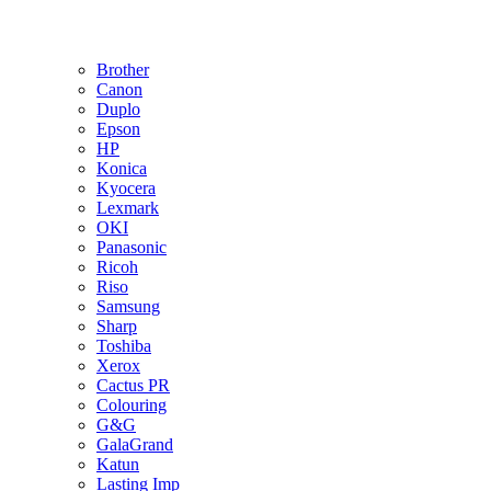
Brother
Canon
Duplo
Epson
HP
Konica
Kyocera
Lexmark
OKI
Panasonic
Ricoh
Riso
Samsung
Sharp
Toshiba
Xerox
Cactus PR
Colouring
G&G
GalaGrand
Katun
Lasting Imp