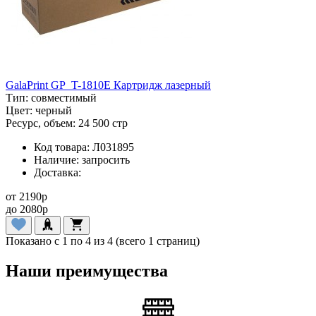
GalaPrint GP_T-1810E Картридж лазерный
Тип:
совместимый
Цвет:
черный
Ресурс, объем:
24 500 стр
Код товара:
Л031895
Наличие:
запросить
Доставка:
от
2190
p
до
2080
p
Показано с 1 по 4 из 4 (всего 1 страниц)
Наши преимущества