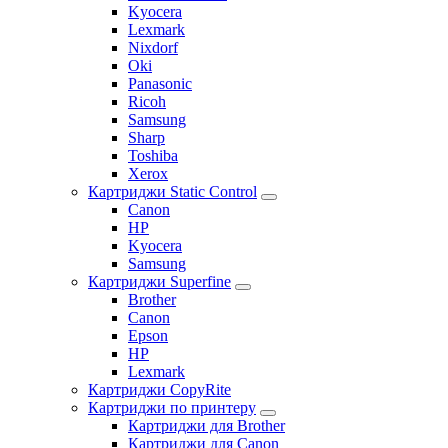
Kyocera
Lexmark
Nixdorf
Oki
Panasonic
Ricoh
Samsung
Sharp
Toshiba
Xerox
Картриджи Static Control
Canon
HP
Kyocera
Samsung
Картриджи Superfine
Brother
Canon
Epson
HP
Lexmark
Картриджи CopyRite
Картриджи по принтеру
Картриджи для Brother
Картриджи для Canon