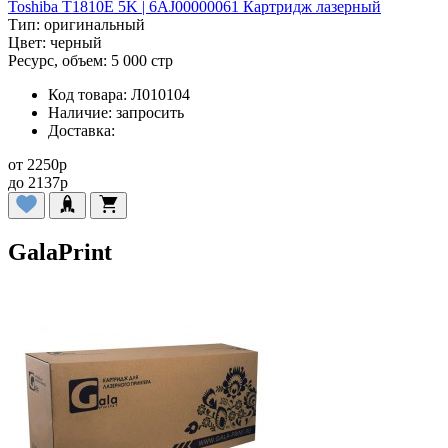
Toshiba T1810E 5K | 6AJ00000061 Картридж лазерный
Тип:
оригинальный
Цвет:
черный
Ресурс, объем:
5 000 стр
Код товара:
Л010104
Наличие:
запросить
Доставка:
от
2250
p
до
2137
p
GalaPrint