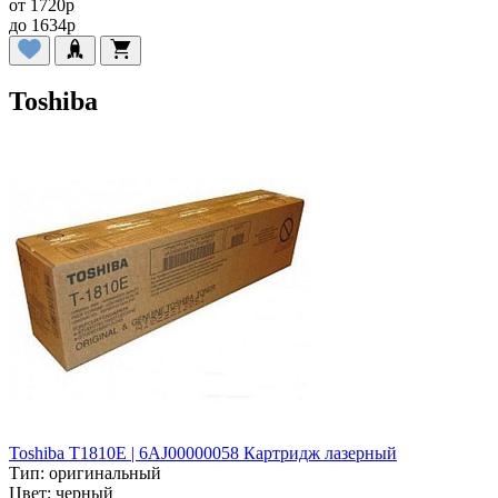
от
1720
p
до
1634
p
Toshiba
Toshiba T1810E | 6AJ00000058 Картридж лазерный
Тип:
оригинальный
Цвет:
черный