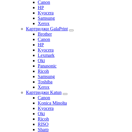
Canon
HP
Kyocera
Samsung
Xerox
Картриджи GalaPrint
Brother
Canon
HP
Kyocera
Lexmark
Oki
Panasonic
Ricoh
Samsung
Toshiba
Xerox
Картриджи Katun
Canon
Konica Minolta
Kyocera
Oki
Ricoh
RISO
Sharp