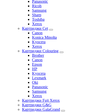
Panasonic
Ricoh
Samsung
Sharp
Toshiba
Xerox
Картриджи Cet
Canon
Konica Minolta
Kyocera
Xerox
Картриджи Colouring
Brother
Canon
Epson
HP
Kyocera
Lexmark
Oki
Panasonic
Samsung
Xerox
Картриджи Fuji Xerox
Картриджи G&G
Картриджи GalaGrand