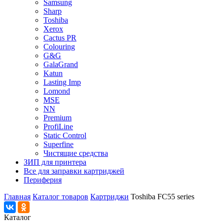
Samsung
Sharp
Toshiba
Xerox
Cactus PR
Colouring
G&G
GalaGrand
Katun
Lasting Imp
Lomond
MSE
NN
Premium
ProfiLine
Static Control
Superfine
Чистящие средства
ЗИП для принтера
Все для заправки картриджей
Периферия
Главная
Каталог товаров
Картриджи
Toshiba FC55 series
Каталог