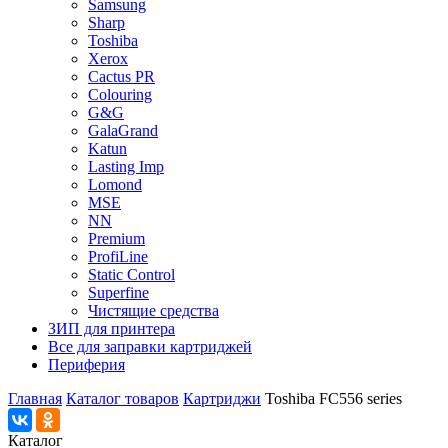
Samsung
Sharp
Toshiba
Xerox
Cactus PR
Colouring
G&G
GalaGrand
Katun
Lasting Imp
Lomond
MSE
NN
Premium
ProfiLine
Static Control
Superfine
Чистящие средства
ЗИП для принтера
Все для заправки картриджей
Периферия
Главная
Каталог товаров
Картриджи
Toshiba FC556 series
Каталог