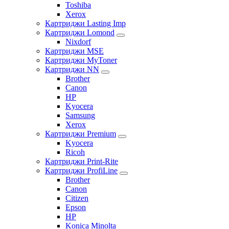
Toshiba
Xerox
Картриджи Lasting Imp
Картриджи Lomond
Nixdorf
Картриджи MSE
Картриджи MyToner
Картриджи NN
Brother
Canon
HP
Kyocera
Samsung
Xerox
Картриджи Premium
Kyocera
Ricoh
Картриджи Print-Rite
Картриджи ProfiLine
Brother
Canon
Citizen
Epson
HP
Konica Minolta