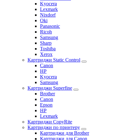
Kyocera
Lexmark
Nixdorf
Oki
Panasonic
Ricoh
Samsung
Sharp
Toshiba
Xerox
Картриджи Static Control
Canon
HP
Kyocera
Samsung
Картриджи Superfine
Brother
Canon
Epson
HP
Lexmark
Картриджи CopyRite
Картриджи по принтеру
Картриджи для Brother
Картриджи для Canon