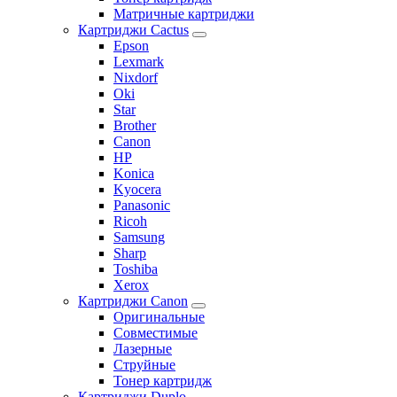
Матричные картриджи
Картриджи Cactus
Epson
Lexmark
Nixdorf
Oki
Star
Brother
Canon
HP
Konica
Kyocera
Panasonic
Ricoh
Samsung
Sharp
Toshiba
Xerox
Картриджи Canon
Оригинальные
Совместимые
Лазерные
Струйные
Тонер картридж
Картриджи Duplo