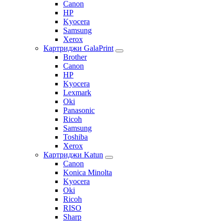
Canon
HP
Kyocera
Samsung
Xerox
Картриджи GalaPrint
Brother
Canon
HP
Kyocera
Lexmark
Oki
Panasonic
Ricoh
Samsung
Toshiba
Xerox
Картриджи Katun
Canon
Konica Minolta
Kyocera
Oki
Ricoh
RISO
Sharp