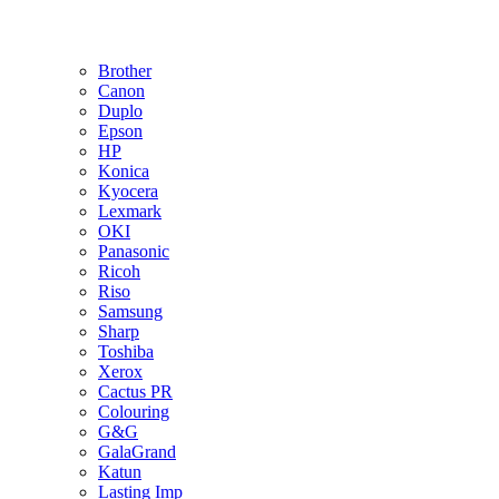
Brother
Canon
Duplo
Epson
HP
Konica
Kyocera
Lexmark
OKI
Panasonic
Ricoh
Riso
Samsung
Sharp
Toshiba
Xerox
Cactus PR
Colouring
G&G
GalaGrand
Katun
Lasting Imp