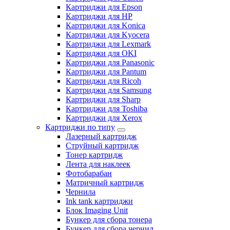
Картриджи для Epson
Картриджи для HP
Картриджи для Konica
Картриджи для Kyocera
Картриджи для Lexmark
Картриджи для OKI
Картриджи для Panasonic
Картриджи для Pantum
Картриджи для Ricoh
Картриджи для Samsung
Картриджи для Sharp
Картриджи для Toshiba
Картриджи для Xerox
Картриджи по типу
Лазерный картридж
Струйный картридж
Тонер картридж
Лента для наклеек
Фотобарабан
Матричный картридж
Чернила
Ink tank картриджи
Блок Imaging Unit
Бункер для сбора тонера
Бункер для сбора чернил