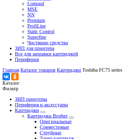
Lomond
MSE
NN
Premium
ProfiLine
Static Control
Superfine
Чистящие средства
ЗИП для принтера
Все для заправки картриджей
Периферия
Главная
Каталог товаров
Картриджи
Toshiba FC75 series
Каталог
Фильтр
ЗИП принтеры
Периферия и аксессуары
Картриджи
Картриджи Brother
Оригинальные
Совместимые
Струйные
Тонер картридж