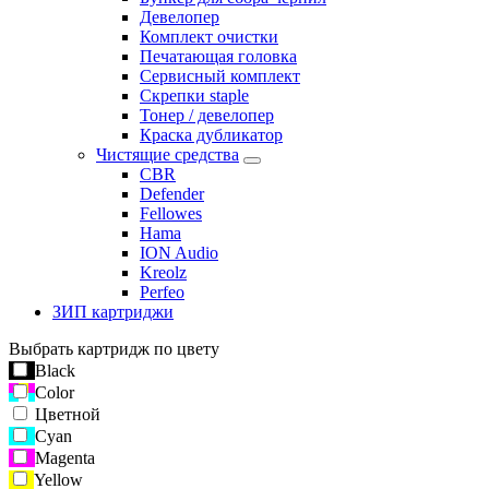
Девелопер
Комплект очистки
Печатающая головка
Сервисный комплект
Скрепки staple
Тонер / девелопер
Краска дубликатор
Чистящие средства
CBR
Defender
Fellowes
Hama
ION Audio
Kreolz
Perfeo
ЗИП картриджи
Выбрать картридж по цвету
Black
Color
Цветной
Cyan
Magenta
Yellow