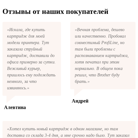
купить все необходимое для заправки
вернём ваши деньги.
После размещения заказа на картриджи
картриджей любой марки и для любых
Toshiba FC75 series на указанную вами
Отзывы от наших покупателей
моделей принтеров.
электронную почту придёт письмо с копией
заказа. Это значит, что заказ получен и мы
позвоним вам так быстро, как это возможно,
«Искала, где купить
«Вечная проблема, дешево
чтобы оформить доставку. Если вы не
картридж для моей
или качественно. Пробовал
получили письмо с копией заказа,
пожалуйста, свяжитесь с нами через сервис
модели принтера. Тут
совместимый ProfiLine, но
обратная связь, или позвоните.
заказала струйный
там были проблемы с
картридж, доставили до
распознаванием картриджа,
офиса примерно за сутки.
хотя печатал при этом
Вежливый курьер,
нормально. В общем пока
пришлось ему подождать
решил, что Brother буду
немного, за что
брать.»
извиняюсь.»
Андрей
Алевтина
«Хотел купить новый картридж в одном магазине, но там
доставка со склада 3-4 дня, а мне срочно надо было. Тут заказал