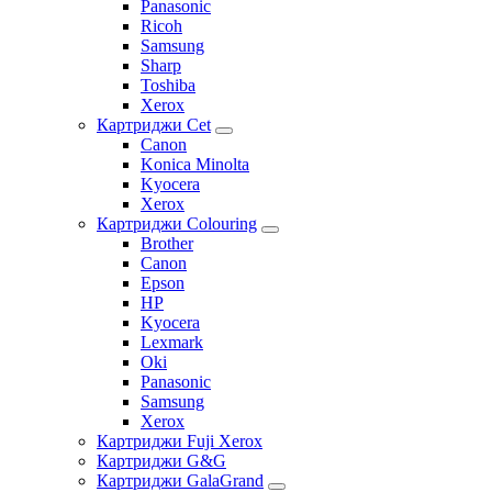
Panasonic
Ricoh
Samsung
Sharp
Toshiba
Xerox
Картриджи Cet
Canon
Konica Minolta
Kyocera
Xerox
Картриджи Colouring
Brother
Canon
Epson
HP
Kyocera
Lexmark
Oki
Panasonic
Samsung
Xerox
Картриджи Fuji Xerox
Картриджи G&G
Картриджи GalaGrand