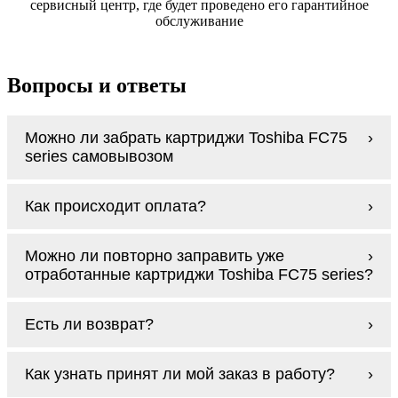
сервисный центр, где будет проведено его гарантийное
обслуживание
Вопросы и ответы
Можно ли забрать картриджи Toshiba FC75
series самовывозом
У нас нет самовывоза, но мы быстро
Как происходит оплата?
доставим заказ и сделаем это бесплатно
при сумме покупок от 3000 рублей.
Оплачиваются картриджи Toshiba FC75
Мы гарантируем цельность упаковки, когда
Можно ли повторно заправить уже
series наличными курьеру при получении
доставляем Вам картриджи Toshiba FC75
отработанные картриджи Toshiba FC75 series?
заказа.
series
Заправка возможна. С
аналогами
этот
Есть ли возврат?
процесс проще, в случае с оригиналами
будет лучше обратиться к профессионалам.
Если картриджи Toshiba FC75 series по
В любом случае вы можете заправить
Как узнать принят ли мой заказ в работу?
какой-то причине вам не подошли, мы при
картриджи Toshiba FC75 series. У нас можно
первом же обращении, в кратчайшие сроки