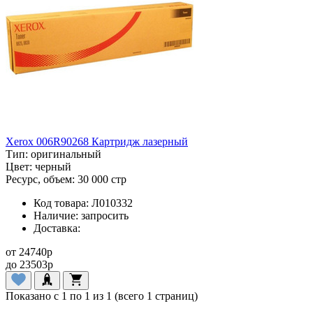
Xerox 006R90268 Картридж лазерный
Тип:
оригинальный
Цвет:
черный
Ресурс, объем:
30 000 стр
Код товара:
Л010332
Наличие:
запросить
Доставка:
от
24740
p
до
23503
p
Показано с 1 по 1 из 1 (всего 1 страниц)