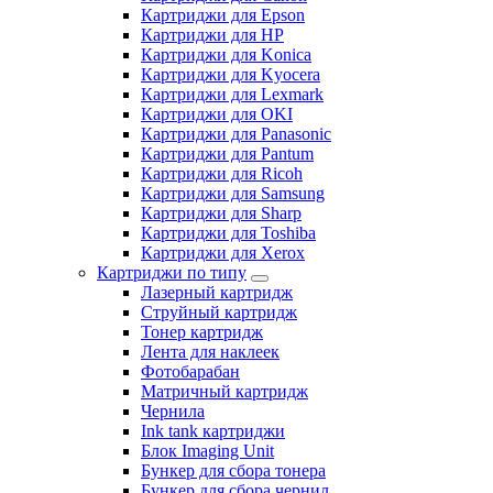
Картриджи для Epson
Картриджи для HP
Картриджи для Konica
Картриджи для Kyocera
Картриджи для Lexmark
Картриджи для OKI
Картриджи для Panasonic
Картриджи для Pantum
Картриджи для Ricoh
Картриджи для Samsung
Картриджи для Sharp
Картриджи для Toshiba
Картриджи для Xerox
Картриджи по типу
Лазерный картридж
Струйный картридж
Тонер картридж
Лента для наклеек
Фотобарабан
Матричный картридж
Чернила
Ink tank картриджи
Блок Imaging Unit
Бункер для сбора тонера
Бункер для сбора чернил