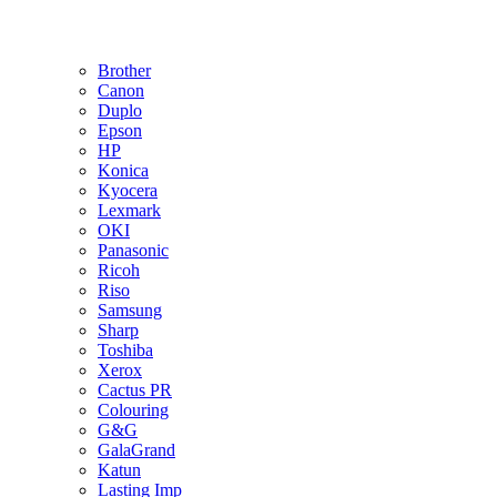
Brother
Canon
Duplo
Epson
HP
Konica
Kyocera
Lexmark
OKI
Panasonic
Ricoh
Riso
Samsung
Sharp
Toshiba
Xerox
Cactus PR
Colouring
G&G
GalaGrand
Katun
Lasting Imp