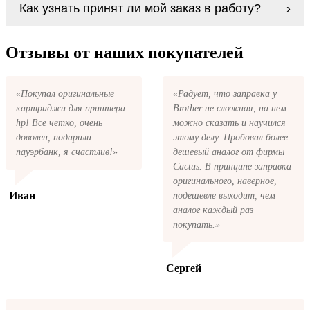
В любом случае вы можете заправить
Как узнать принят ли мой заказ в работу?
то причине вам не подошли, мы при первом
картриджи Xerox 8825 series. У нас можно
же обращении, в кратчайшие сроки вернём
купить все необходимое для заправки
ваши деньги.
После размещения заказа на картриджи
картриджей любой марки и для любых
Xerox 8825 series на указанную вами
Отзывы от наших покупателей
моделей принтеров.
электронную почту придёт письмо с копией
заказа. Это значит, что заказ получен и мы
позвоним вам так быстро, как это возможно,
«Покупал оригинальные
«Радует, что заправка у
чтобы оформить доставку. Если вы не
картриджи для принтера
Brother не сложная, на нем
получили письмо с копией заказа,
пожалуйста, свяжитесь с нами через сервис
hp! Все четко, очень
можно сказать и научился
обратная связь, или позвоните.
доволен, подарили
этому делу. Пробовал более
пауэрбанк, я счастлив!»
дешевый аналог от фирмы
Cactus. В принципе заправка
оригинального, наверное,
Иван
подешевле выходит, чем
аналог каждый раз
покупать.»
Сергей