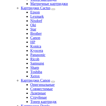
Матричные картриджи
Картриджи Cactus
Epson
Lexmark
Nixdorf
Oki
Star
Brother
Canon
HP
Konica
Kyocera
Panasonic
Ricoh
Samsung
Sharp
Toshiba
Xerox
Картриджи Canon
Оригинальные
Совместимые
Лазерные
Струйные
Тонер картридж
Картриджи Duplo