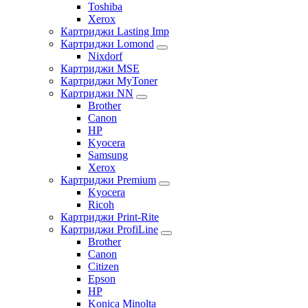
Toshiba
Xerox
Картриджи Lasting Imp
Картриджи Lomond
Nixdorf
Картриджи MSE
Картриджи MyToner
Картриджи NN
Brother
Canon
HP
Kyocera
Samsung
Xerox
Картриджи Premium
Kyocera
Ricoh
Картриджи Print-Rite
Картриджи ProfiLine
Brother
Canon
Citizen
Epson
HP
Konica Minolta