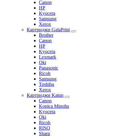
Canon
HP
Kyocera
Samsung
Xerox
Картриджи GalaPrint
Brother
Canon
HP
Kyocera
Lexmark
Oki
Panasonic
Ricoh
Samsung
Toshiba
Xerox
Картриджи Katun
Canon
Konica Minolta
Kyocera
Oki
Ricoh
RISO
Sharp