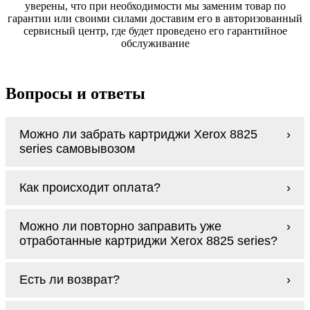
уверены, что при необходимости мы заменим товар по
гарантии или своими силами доставим его в авторизованный
сервисный центр, где будет проведено его гарантийное
обслуживание
Вопросы и ответы
Можно ли забрать картриджи Xerox 8825
series самовывозом
У нас нет самовывоза, но мы быстро
Как происходит оплата?
доставим заказ и сделаем это бесплатно
при сумме покупок от 3000 рублей.
Оплачиваются картриджи Xerox 8825 series
Мы гарантируем цельность упаковки, когда
Можно ли повторно заправить уже
наличными курьеру при получении заказа.
доставляем Вам картриджи Xerox 8825
отработанные картриджи Xerox 8825 series?
series
Заправка возможна. С
аналогами
этот
Есть ли возврат?
процесс проще, в случае с оригиналами
будет лучше обратиться к профессионалам.
Если картриджи Xerox 8825 series по какой-