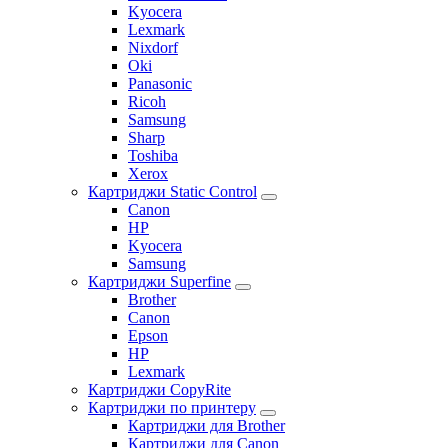
Kyocera
Lexmark
Nixdorf
Oki
Panasonic
Ricoh
Samsung
Sharp
Toshiba
Xerox
Картриджи Static Control
Canon
HP
Kyocera
Samsung
Картриджи Superfine
Brother
Canon
Epson
HP
Lexmark
Картриджи CopyRite
Картриджи по принтеру
Картриджи для Brother
Картриджи для Canon