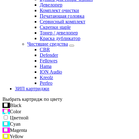
Девелопер
Комплект очистки
Печатающая головка
Сервисный комплект
Скрепки staple
Тонер / девелопер
Краска дубликатор
Чистящие средства
CBR
Defender
Fellowes
Hama
ION Audio
Kreolz
Perfeo
ЗИП картриджи
Выбрать картридж по цвету
Black
Color
Цветной
Cyan
Magenta
Yellow