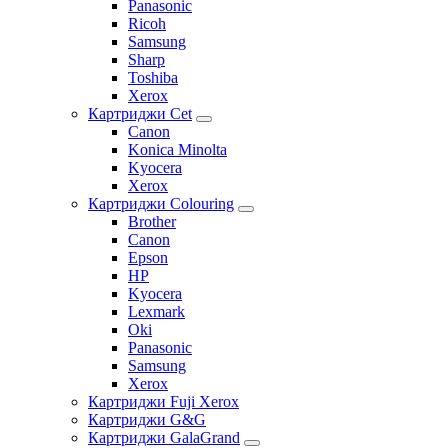
Panasonic
Ricoh
Samsung
Sharp
Toshiba
Xerox
Картриджи Cet
Canon
Konica Minolta
Kyocera
Xerox
Картриджи Colouring
Brother
Canon
Epson
HP
Kyocera
Lexmark
Oki
Panasonic
Samsung
Xerox
Картриджи Fuji Xerox
Картриджи G&G
Картриджи GalaGrand