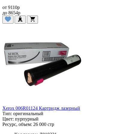
от
9110
p
до
8654
p
Xerox 006R01124 Картридж лазерный
Тип:
оригинальный
Цвет:
пурпурный
Ресурс, объем:
26 000 стр