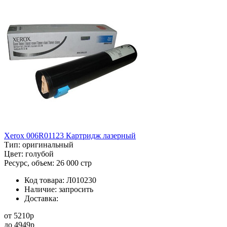
Xerox 006R01123 Картридж лазерный
Тип:
оригинальный
Цвет:
голубой
Ресурс, объем:
26 000 стр
Код товара:
Л010230
Наличие:
запросить
Доставка:
от
5210
p
до
4949
p