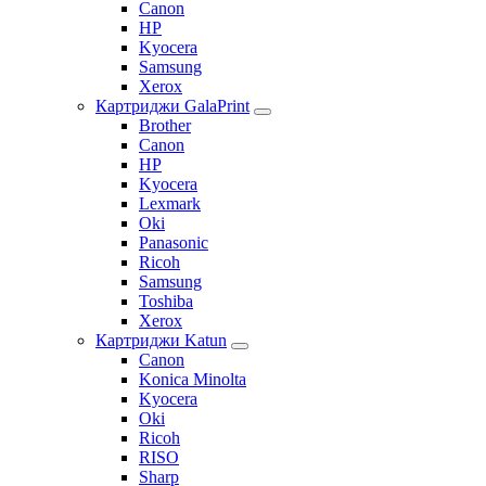
Canon
HP
Kyocera
Samsung
Xerox
Картриджи GalaPrint
Brother
Canon
HP
Kyocera
Lexmark
Oki
Panasonic
Ricoh
Samsung
Toshiba
Xerox
Картриджи Katun
Canon
Konica Minolta
Kyocera
Oki
Ricoh
RISO
Sharp