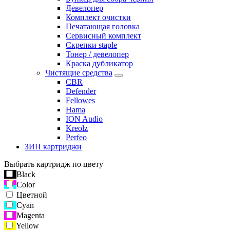
Девелопер
Комплект очистки
Печатающая головка
Сервисный комплект
Скрепки staple
Тонер / девелопер
Краска дубликатор
Чистящие средства
CBR
Defender
Fellowes
Hama
ION Audio
Kreolz
Perfeo
ЗИП картриджи
Выбрать картридж по цвету
Black
Color
Цветной
Cyan
Magenta
Yellow