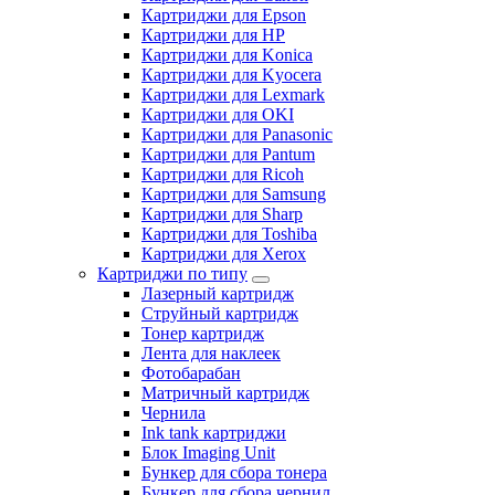
Картриджи для Epson
Картриджи для HP
Картриджи для Konica
Картриджи для Kyocera
Картриджи для Lexmark
Картриджи для OKI
Картриджи для Panasonic
Картриджи для Pantum
Картриджи для Ricoh
Картриджи для Samsung
Картриджи для Sharp
Картриджи для Toshiba
Картриджи для Xerox
Картриджи по типу
Лазерный картридж
Струйный картридж
Тонер картридж
Лента для наклеек
Фотобарабан
Матричный картридж
Чернила
Ink tank картриджи
Блок Imaging Unit
Бункер для сбора тонера
Бункер для сбора чернил