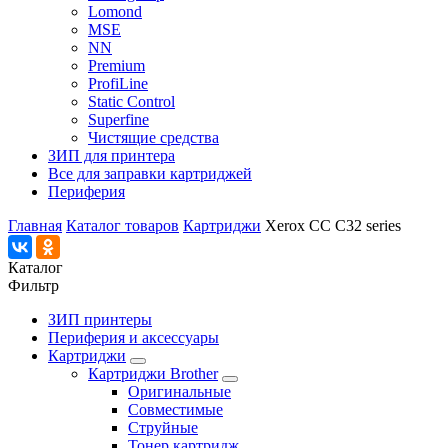
Lomond
MSE
NN
Premium
ProfiLine
Static Control
Superfine
Чистящие средства
ЗИП для принтера
Все для заправки картриджей
Периферия
Главная
Каталог товаров
Картриджи
Xerox CC C32 series
Каталог
Фильтр
ЗИП принтеры
Периферия и аксессуары
Картриджи
Картриджи Brother
Оригинальные
Совместимые
Струйные
Тонер картридж