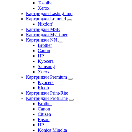
Toshiba
Xerox
Картриджи Lasting Imp
Картриджи Lomond
Nixdorf
Картриджи MSE
Картриджи MyToner
Картриджи NN
Brother
Canon
HP
Kyocera
Samsung
Xerox
Картриджи Premium
Kyocera
Ricoh
Картриджи Print-Rite
Картриджи ProfiLine
Brother
Canon
Citizen
Epson
HP
Konica Minolta