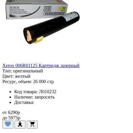
Xerox 006R01125 Картридж лазерный
Тип:
оригинальный
Цвет:
желтый
Ресурс, объем:
26 000 стр
Код товара:
Л010232
Наличие:
запросить
Доставка:
от
6290
p
до
5975
p