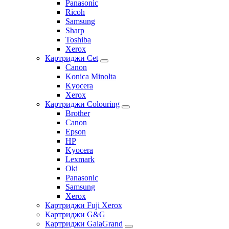
Panasonic
Ricoh
Samsung
Sharp
Toshiba
Xerox
Картриджи Cet
Canon
Konica Minolta
Kyocera
Xerox
Картриджи Colouring
Brother
Canon
Epson
HP
Kyocera
Lexmark
Oki
Panasonic
Samsung
Xerox
Картриджи Fuji Xerox
Картриджи G&G
Картриджи GalaGrand