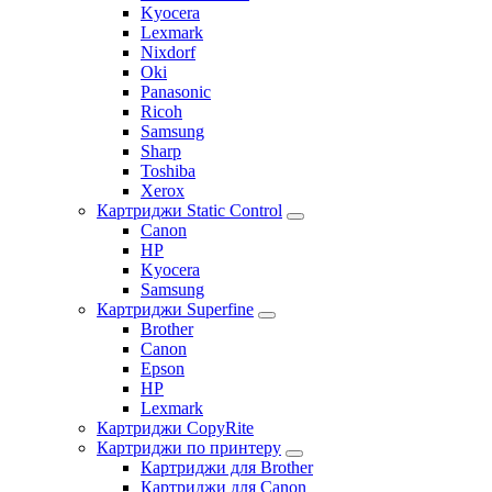
Kyocera
Lexmark
Nixdorf
Oki
Panasonic
Ricoh
Samsung
Sharp
Toshiba
Xerox
Картриджи Static Control
Canon
HP
Kyocera
Samsung
Картриджи Superfine
Brother
Canon
Epson
HP
Lexmark
Картриджи CopyRite
Картриджи по принтеру
Картриджи для Brother
Картриджи для Canon