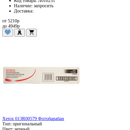
Код товара:
Л010231
Наличие:
запросить
Доставка:
от
5210
p
до
4949
p
Xerox 013R00579 Фотобарабан
Тип:
оригинальный
Цвет:
черный