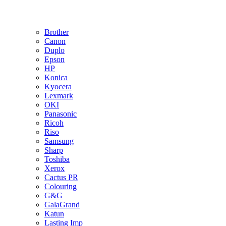
Brother
Canon
Duplo
Epson
HP
Konica
Kyocera
Lexmark
OKI
Panasonic
Ricoh
Riso
Samsung
Sharp
Toshiba
Xerox
Cactus PR
Colouring
G&G
GalaGrand
Katun
Lasting Imp