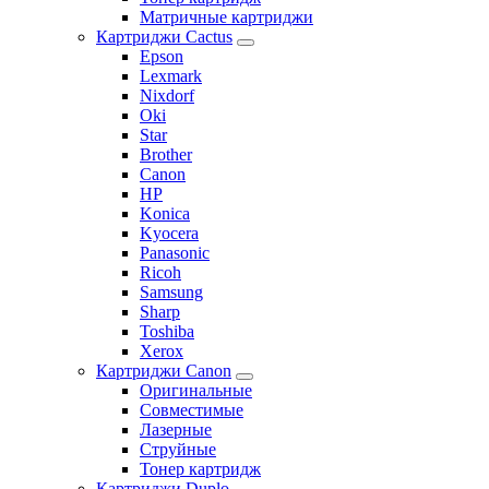
Матричные картриджи
Картриджи Cactus
Epson
Lexmark
Nixdorf
Oki
Star
Brother
Canon
HP
Konica
Kyocera
Panasonic
Ricoh
Samsung
Sharp
Toshiba
Xerox
Картриджи Canon
Оригинальные
Совместимые
Лазерные
Струйные
Тонер картридж
Картриджи Duplo