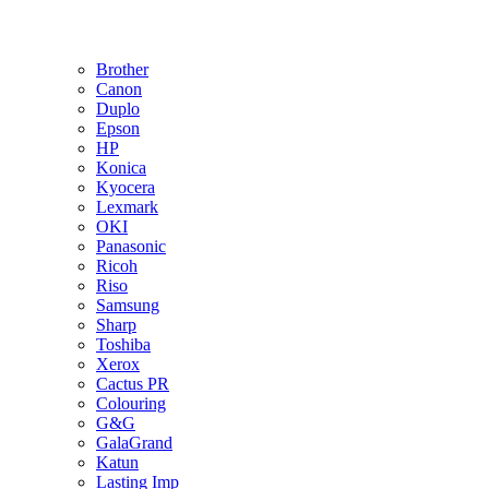
Brother
Canon
Duplo
Epson
HP
Konica
Kyocera
Lexmark
OKI
Panasonic
Ricoh
Riso
Samsung
Sharp
Toshiba
Xerox
Cactus PR
Colouring
G&G
GalaGrand
Katun
Lasting Imp