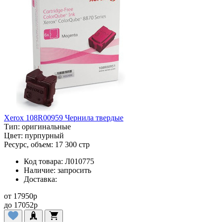
Xerox 108R00959 Чернила твердые
Тип:
оригинальные
Цвет:
пурпурный
Ресурс, объем:
17 300 стр
Код товара:
Л010775
Наличие:
запросить
Доставка:
от
17950
p
до
17052
p