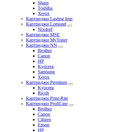
Sharp
Toshiba
Xerox
Картриджи Lasting Imp
Картриджи Lomond
Nixdorf
Картриджи MSE
Картриджи MyToner
Картриджи NN
Brother
Canon
HP
Kyocera
Samsung
Xerox
Картриджи Premium
Kyocera
Ricoh
Картриджи Print-Rite
Картриджи ProfiLine
Brother
Canon
Citizen
Epson
HP