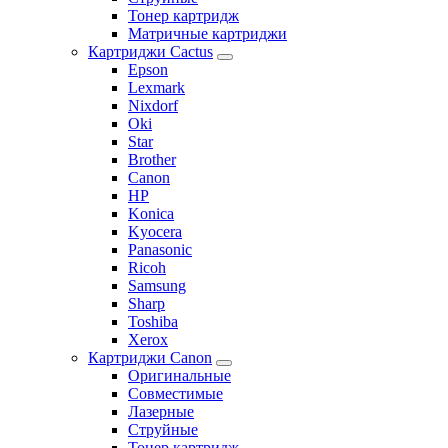
Тонер картридж
Матричные картриджи
Картриджи Cactus
Epson
Lexmark
Nixdorf
Oki
Star
Brother
Canon
HP
Konica
Kyocera
Panasonic
Ricoh
Samsung
Sharp
Toshiba
Xerox
Картриджи Canon
Оригинальные
Совместимые
Лазерные
Струйные
Тонер картридж