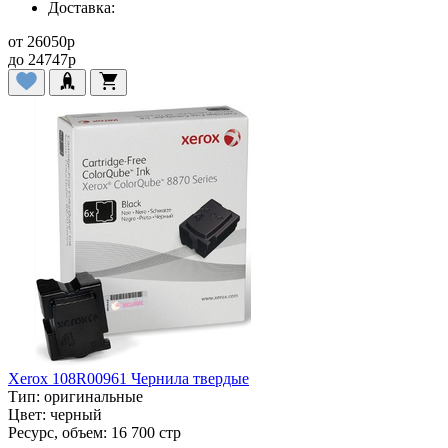
Доставка:
от
26050
p
до
24747
p
Xerox 108R00961 Чернила твердые
Тип:
оригинальные
Цвет:
черный
Ресурс, объем:
16 700 стр