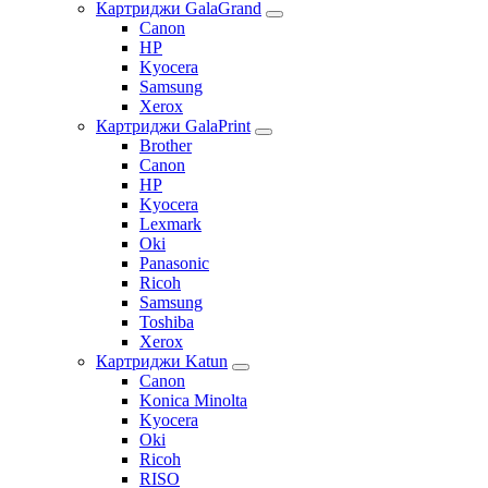
Картриджи GalaGrand
Canon
HP
Kyocera
Samsung
Xerox
Картриджи GalaPrint
Brother
Canon
HP
Kyocera
Lexmark
Oki
Panasonic
Ricoh
Samsung
Toshiba
Xerox
Картриджи Katun
Canon
Konica Minolta
Kyocera
Oki
Ricoh
RISO