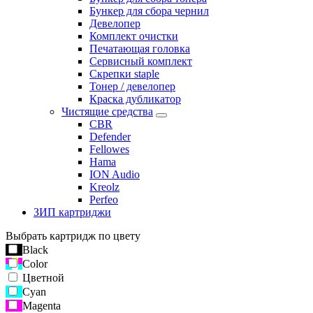
Бункер для сбора чернил
Девелопер
Комплект очистки
Печатающая головка
Сервисный комплект
Скрепки staple
Тонер / девелопер
Краска дубликатор
Чистящие средства
CBR
Defender
Fellowes
Hama
ION Audio
Kreolz
Perfeo
ЗИП картриджи
Выбрать картридж по цвету
Black
Color
Цветной
Cyan
Magenta