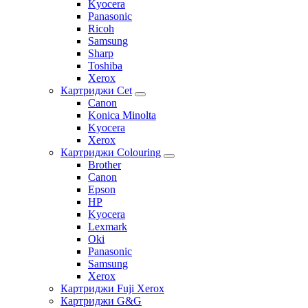
Kyocera
Panasonic
Ricoh
Samsung
Sharp
Toshiba
Xerox
Картриджи Cet
Canon
Konica Minolta
Kyocera
Xerox
Картриджи Colouring
Brother
Canon
Epson
HP
Kyocera
Lexmark
Oki
Panasonic
Samsung
Xerox
Картриджи Fuji Xerox
Картриджи G&G