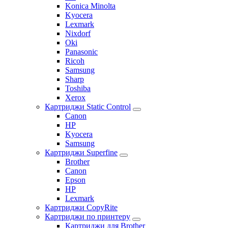
Konica Minolta
Kyocera
Lexmark
Nixdorf
Oki
Panasonic
Ricoh
Samsung
Sharp
Toshiba
Xerox
Картриджи Static Control
Canon
HP
Kyocera
Samsung
Картриджи Superfine
Brother
Canon
Epson
HP
Lexmark
Картриджи CopyRite
Картриджи по принтеру
Картриджи для Brother