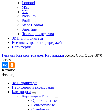
Lomond
MSE
NN
Premium
ProfiLine
Static Control
Superfine
Чистящие средства
ЗИП для принтера
Все для заправки картриджей
Периферия
Главная
Каталог товаров
Картриджи
Xerox ColorQube 8870
series
Каталог
Фильтр
ЗИП принтеры
Периферия и аксессуары
Картриджи
Картриджи Brother
Оригинальные
Совместимые
Струйные