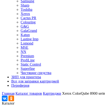
Samsung
Sharp
Toshiba
Xerox
Cactus PR
Colouring
G&G
GalaGrand
Katun
Lasting Imp
Lomond
MSE
NN
Premium
ProfiLine
Static Control
Superfine
Чистящие средства
ЗИП для принтера
Все для заправки картриджей
Периферия
Главная
Каталог товаров
Картриджи
Xerox ColorQube 8900 serie
Каталог