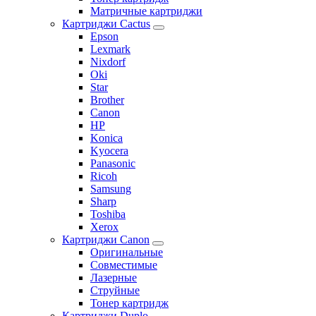
Матричные картриджи
Картриджи Cactus
Epson
Lexmark
Nixdorf
Oki
Star
Brother
Canon
HP
Konica
Kyocera
Panasonic
Ricoh
Samsung
Sharp
Toshiba
Xerox
Картриджи Canon
Оригинальные
Совместимые
Лазерные
Струйные
Тонер картридж
Картриджи Duplo