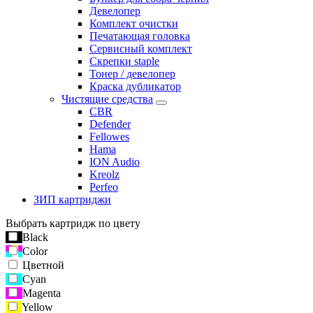
Девелопер
Комплект очистки
Печатающая головка
Сервисный комплект
Скрепки staple
Тонер / девелопер
Краска дубликатор
Чистящие средства
CBR
Defender
Fellowes
Hama
ION Audio
Kreolz
Perfeo
ЗИП картриджи
Выбрать картридж по цвету
Black
Color
Цветной
Cyan
Magenta
Yellow