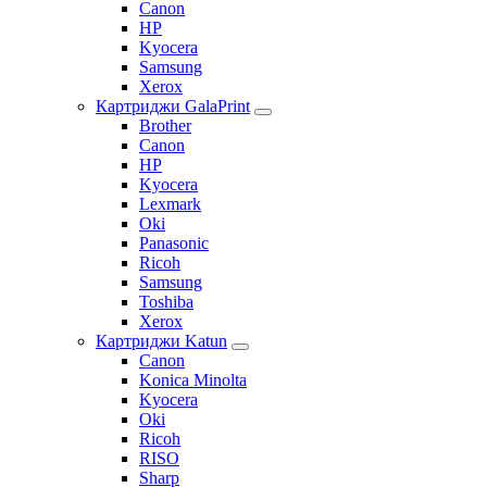
Canon
HP
Kyocera
Samsung
Xerox
Картриджи GalaPrint
Brother
Canon
HP
Kyocera
Lexmark
Oki
Panasonic
Ricoh
Samsung
Toshiba
Xerox
Картриджи Katun
Canon
Konica Minolta
Kyocera
Oki
Ricoh
RISO
Sharp