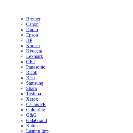
Brother
Canon
Duplo
Epson
HP
Konica
Kyocera
Lexmark
OKI
Panasonic
Ricoh
Riso
Samsung
Sharp
Toshiba
Xerox
Cactus PR
Colouring
G&G
GalaGrand
Katun
Lasting Imp