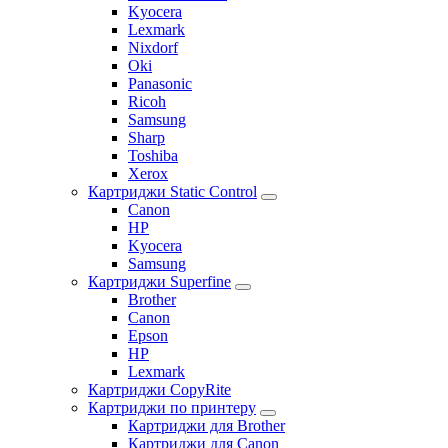
Kyocera
Lexmark
Nixdorf
Oki
Panasonic
Ricoh
Samsung
Sharp
Toshiba
Xerox
Картриджи Static Control
Canon
HP
Kyocera
Samsung
Картриджи Superfine
Brother
Canon
Epson
HP
Lexmark
Картриджи CopyRite
Картриджи по принтеру
Картриджи для Brother
Картриджи для Canon