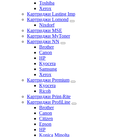
Toshiba
Xerox
Картриджи Lasting Imp
Картриджи Lomond
Nixdorf
Картриджи MSE
Картриджи MyToner
Картриджи NN
Brother
Canon
HP
Kyocera
Samsung
Xerox
Картриджи Premium
Kyocera
Ricoh
Картриджи Print-Rite
Картриджи ProfiLine
Brother
Canon
Citizen
Epson
HP
Konica Minolta