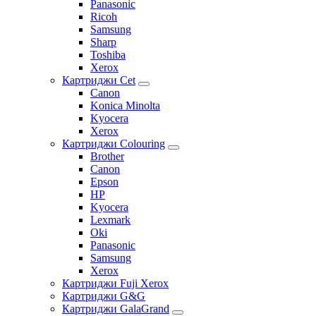
Panasonic
Ricoh
Samsung
Sharp
Toshiba
Xerox
Картриджи Cet
Canon
Konica Minolta
Kyocera
Xerox
Картриджи Colouring
Brother
Canon
Epson
HP
Kyocera
Lexmark
Oki
Panasonic
Samsung
Xerox
Картриджи Fuji Xerox
Картриджи G&G
Картриджи GalaGrand