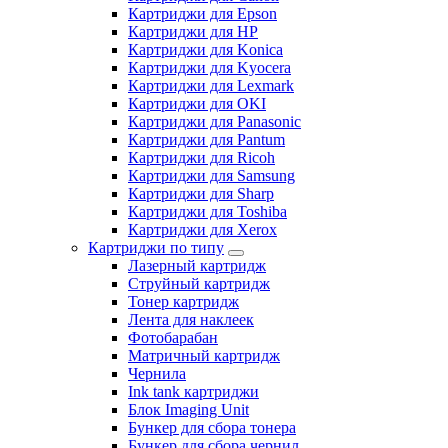
Картриджи для Epson
Картриджи для HP
Картриджи для Konica
Картриджи для Kyocera
Картриджи для Lexmark
Картриджи для OKI
Картриджи для Panasonic
Картриджи для Pantum
Картриджи для Ricoh
Картриджи для Samsung
Картриджи для Sharp
Картриджи для Toshiba
Картриджи для Xerox
Картриджи по типу
Лазерный картридж
Струйный картридж
Тонер картридж
Лента для наклеек
Фотобарабан
Матричный картридж
Чернила
Ink tank картриджи
Блок Imaging Unit
Бункер для сбора тонера
Бункер для сбора чернил