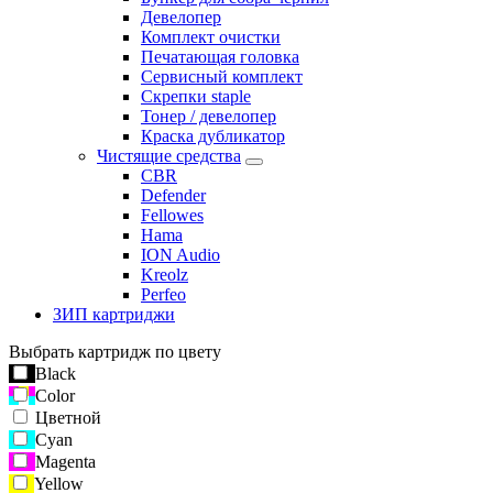
Девелопер
Комплект очистки
Печатающая головка
Сервисный комплект
Скрепки staple
Тонер / девелопер
Краска дубликатор
Чистящие средства
CBR
Defender
Fellowes
Hama
ION Audio
Kreolz
Perfeo
ЗИП картриджи
Выбрать картридж по цвету
Black
Color
Цветной
Cyan
Magenta
Yellow