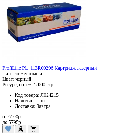
ProfiLine PL_113R00296 Картридж лазерный
Тип:
совместимый
Цвет:
черный
Ресурс, объем:
5 000 стр
Код товара:
Л024215
Наличие:
1 шт.
Доставка:
Завтра
от
6100
p
до
5795
p