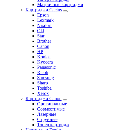
Матричные картриджи
Картриджи Cactus
Epson
Lexmark
Nixdorf
Oki
Star
Brother
Canon
HP
Konica
Kyocera
Panasonic
Ricoh
Samsung
Sharp
Toshiba
Xerox
Картриджи Canon
Оригинальные
Совместимые
Лазерные
Струйные
Тонер картридж
Картриджи Duplo