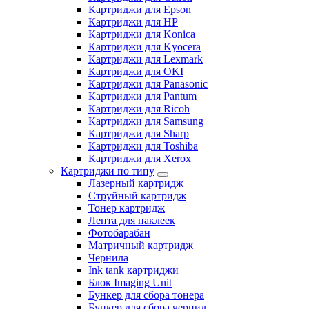
Картриджи для Epson
Картриджи для HP
Картриджи для Konica
Картриджи для Kyocera
Картриджи для Lexmark
Картриджи для OKI
Картриджи для Panasonic
Картриджи для Pantum
Картриджи для Ricoh
Картриджи для Samsung
Картриджи для Sharp
Картриджи для Toshiba
Картриджи для Xerox
Картриджи по типу
Лазерный картридж
Струйный картридж
Тонер картридж
Лента для наклеек
Фотобарабан
Матричный картридж
Чернила
Ink tank картриджи
Блок Imaging Unit
Бункер для сбора тонера
Бункер для сбора чернил