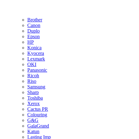
Brother
Canon
Duplo
Epson
HP
Konica
Kyocera
Lexmark
OKI
Panasonic
Ricoh
Riso
Samsung
Sharp
Toshiba
Xerox
Cactus PR
Colouring
G&G
GalaGrand
Katun
Lasting Imp