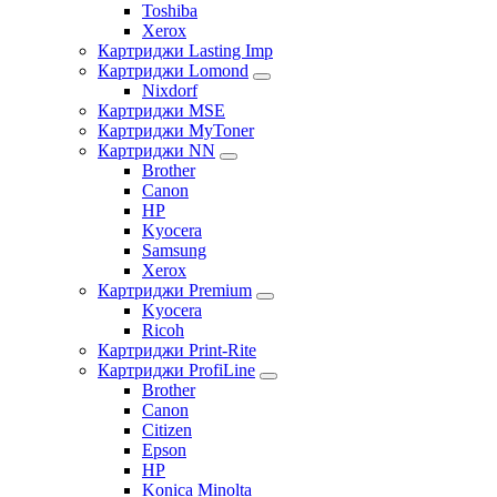
Toshiba
Xerox
Картриджи Lasting Imp
Картриджи Lomond
Nixdorf
Картриджи MSE
Картриджи MyToner
Картриджи NN
Brother
Canon
HP
Kyocera
Samsung
Xerox
Картриджи Premium
Kyocera
Ricoh
Картриджи Print-Rite
Картриджи ProfiLine
Brother
Canon
Citizen
Epson
HP
Konica Minolta