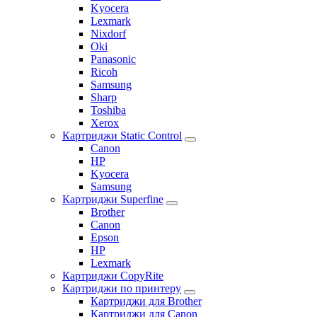
Kyocera
Lexmark
Nixdorf
Oki
Panasonic
Ricoh
Samsung
Sharp
Toshiba
Xerox
Картриджи Static Control
Canon
HP
Kyocera
Samsung
Картриджи Superfine
Brother
Canon
Epson
HP
Lexmark
Картриджи CopyRite
Картриджи по принтеру
Картриджи для Brother
Картриджи для Canon