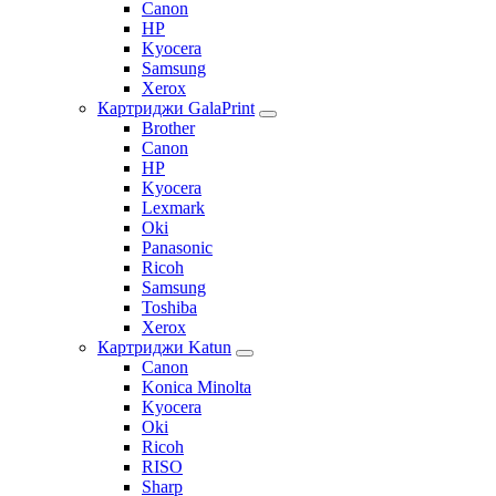
Canon
HP
Kyocera
Samsung
Xerox
Картриджи GalaPrint
Brother
Canon
HP
Kyocera
Lexmark
Oki
Panasonic
Ricoh
Samsung
Toshiba
Xerox
Картриджи Katun
Canon
Konica Minolta
Kyocera
Oki
Ricoh
RISO
Sharp