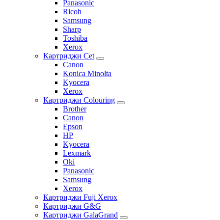
Panasonic
Ricoh
Samsung
Sharp
Toshiba
Xerox
Картриджи Cet
Canon
Konica Minolta
Kyocera
Xerox
Картриджи Colouring
Brother
Canon
Epson
HP
Kyocera
Lexmark
Oki
Panasonic
Samsung
Xerox
Картриджи Fuji Xerox
Картриджи G&G
Картриджи GalaGrand