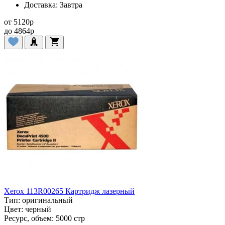
Доставка:
Завтра
от
5120
p
до
4864
p
Xerox 113R00265 Картридж лазерный
Тип:
оригинальный
Цвет:
черный
Ресурс, объем:
5000 стр