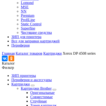
Lomond
MSE
NN
Premium
ProfiLine
Static Control
Superfine
Чистящие средства
ЗИП для принтера
Все для заправки картриджей
Периферия
Главная
Каталог товаров
Картриджи
Xerox DP 4508 series
Каталог
Фильтр
ЗИП принтеры
Периферия и аксессуары
Картриджи
Картриджи Brother
Оригинальные
Совместимые
Струйные
Тонер картридж