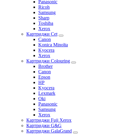
Panasonic
Ricoh
Samsung
Sharp
Toshiba
Xerox
Картриджи Cet
Canon
Konica Minolta
Kyocera
Xerox
Картриджи Colouring
Brother
Canon
Epson
HP
Kyocera
Lexmark
Oki
Panasonic
Samsung
Xerox
Картриджи Fuji Xerox
Картриджи G&G
Картриджи GalaGrand