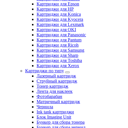
Картриджи для Epson
Картриджи для HP
Картриджи для Konica
Картриджи для Kyocera
Картриджи для Lexmark
Картриджи для OKI
Картриджи для Panasonic
Картриджи для Pantum
Картриджи для Ricoh
Картриджи для Samsung
Картриджи для Sharp
Картриджи для Toshiba
Картриджи для Xerox
Картриджи по типу
Лазерный картридж
Струйный картридж
Тонер картридж
Лента для наклеек
Фотобарабан
Матричный картридж
Чернила
Ink tank картриджи
Блок Imaging Unit
Бункер для сбора тонера
Бункер для сбора чернил