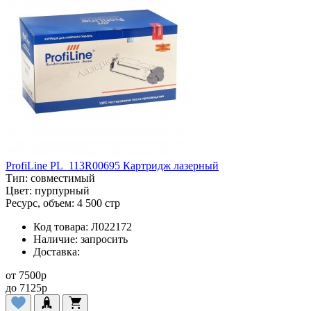
ProfiLine PL_113R00695 Картридж лазерный
Тип:
совместимый
Цвет:
пурпурный
Ресурс, объем:
4 500 стр
Код товара:
Л022172
Наличие:
запросить
Доставка:
от
7500
p
до
7125
p