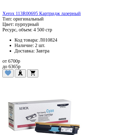
Xerox 113R00695 Картридж лазерный
Тип:
оригинальный
Цвет:
пурпурный
Ресурс, объем:
4 500 стр
Код товара:
Л010824
Наличие:
2 шт.
Доставка:
Завтра
от
6700
p
до
6365
p