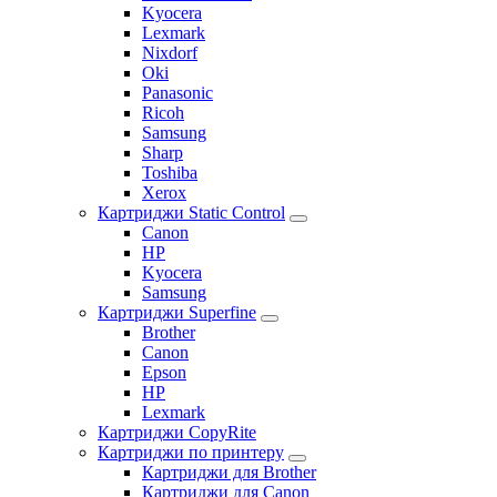
Kyocera
Lexmark
Nixdorf
Oki
Panasonic
Ricoh
Samsung
Sharp
Toshiba
Xerox
Картриджи Static Control
Canon
HP
Kyocera
Samsung
Картриджи Superfine
Brother
Canon
Epson
HP
Lexmark
Картриджи CopyRite
Картриджи по принтеру
Картриджи для Brother
Картриджи для Canon