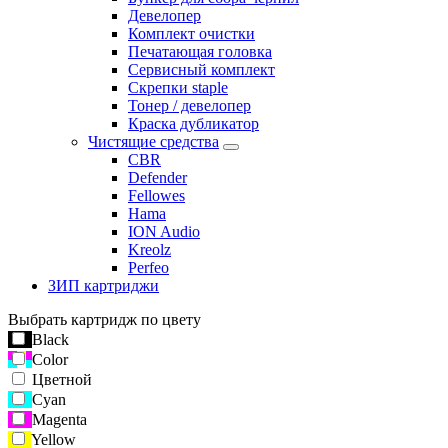
Девелопер
Комплект очистки
Печатающая головка
Сервисный комплект
Скрепки staple
Тонер / девелопер
Краска дубликатор
Чистящие средства
CBR
Defender
Fellowes
Hama
ION Audio
Kreolz
Perfeo
ЗИП картриджи
Выбрать картридж по цвету
Black
Color
Цветной
Cyan
Magenta
Yellow