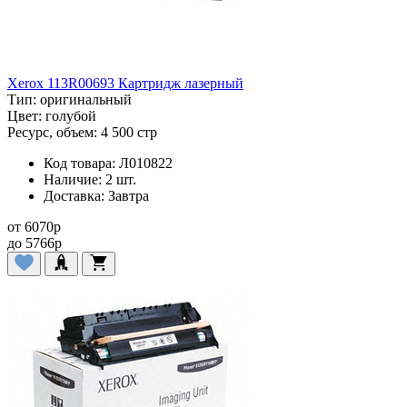
Xerox 113R00693 Картридж лазерный
Тип:
оригинальный
Цвет:
голубой
Ресурс, объем:
4 500 стр
Код товара:
Л010822
Наличие:
2 шт.
Доставка:
Завтра
от
6070
p
до
5766
p