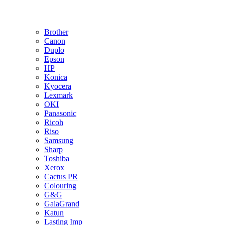
Brother
Canon
Duplo
Epson
HP
Konica
Kyocera
Lexmark
OKI
Panasonic
Ricoh
Riso
Samsung
Sharp
Toshiba
Xerox
Cactus PR
Colouring
G&G
GalaGrand
Katun
Lasting Imp