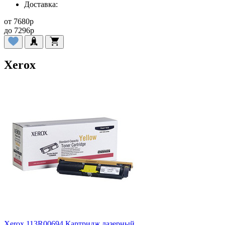
Доставка:
от
7680
p
до
7296
p
Xerox
Xerox 113R00694 Картридж лазерный