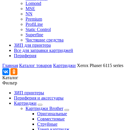
Lomond
MSE
NN
Premium
ProfiLine
Static Control
Superfine
Чистящие средства
ЗИП для принтера
Все для заправки картриджей
Периферия
Главная
Каталог товаров
Картриджи
Xerox Phaser 6115 series
Каталог
Фильтр
ЗИП принтеры
Периферия и аксессуары
Картриджи
Картриджи Brother
Оригинальные
Совместимые
Струйные
Тонер картридж