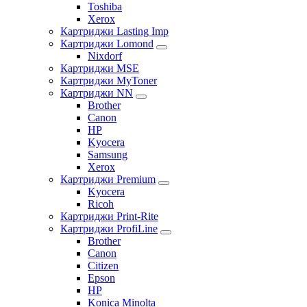
Toshiba
Xerox
Картриджи Lasting Imp
Картриджи Lomond
Nixdorf
Картриджи MSE
Картриджи MyToner
Картриджи NN
Brother
Canon
HP
Kyocera
Samsung
Xerox
Картриджи Premium
Kyocera
Ricoh
Картриджи Print-Rite
Картриджи ProfiLine
Brother
Canon
Citizen
Epson
HP
Konica Minolta