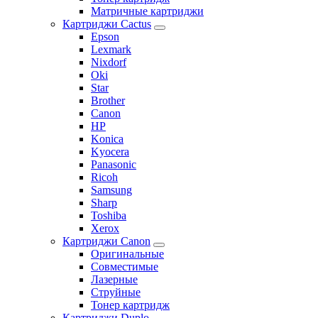
Матричные картриджи
Картриджи Cactus
Epson
Lexmark
Nixdorf
Oki
Star
Brother
Canon
HP
Konica
Kyocera
Panasonic
Ricoh
Samsung
Sharp
Toshiba
Xerox
Картриджи Canon
Оригинальные
Совместимые
Лазерные
Струйные
Тонер картридж
Картриджи Duplo