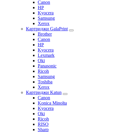
Canon
HP
Kyocera
Samsung
Xerox
Картриджи GalaPrint
Brother
Canon
HP
Kyocera
Lexmark
Oki
Panasonic
Ricoh
Samsung
Toshiba
Xerox
Картриджи Katun
Canon
Konica Minolta
Kyocera
Oki
Ricoh
RISO
Sharp