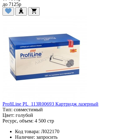
до
7125
p
ProfiLine PL_113R00693 Картридж лазерный
Тип:
совместимый
Цвет:
голубой
Ресурс, объем:
4 500 стр
Код товара:
Л022170
Наличие:
запросить