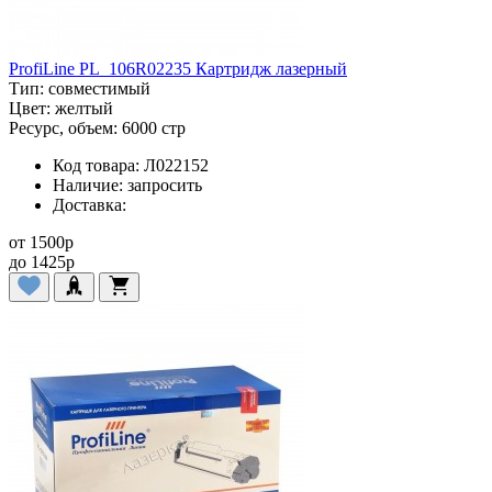
ProfiLine PL_106R02235 Картридж лазерный
Тип:
совместимый
Цвет:
желтый
Ресурс, объем:
6000 стр
Код товара:
Л022152
Наличие:
запросить
Доставка:
от
1500
p
до
1425
p