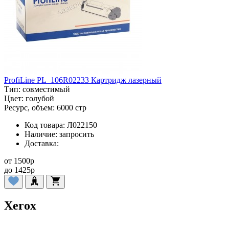
ProfiLine PL_106R02233 Картридж лазерный
Тип:
совместимый
Цвет:
голубой
Ресурс, объем:
6000 стр
Код товара:
Л022150
Наличие:
запросить
Доставка:
от
1500
p
до
1425
p
Xerox