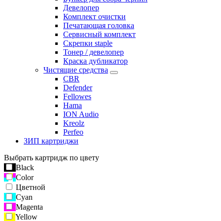
Девелопер
Комплект очистки
Печатающая головка
Сервисный комплект
Скрепки staple
Тонер / девелопер
Краска дубликатор
Чистящие средства
CBR
Defender
Fellowes
Hama
ION Audio
Kreolz
Perfeo
ЗИП картриджи
Выбрать картридж по цвету
Black
Color
Цветной
Cyan
Magenta
Yellow