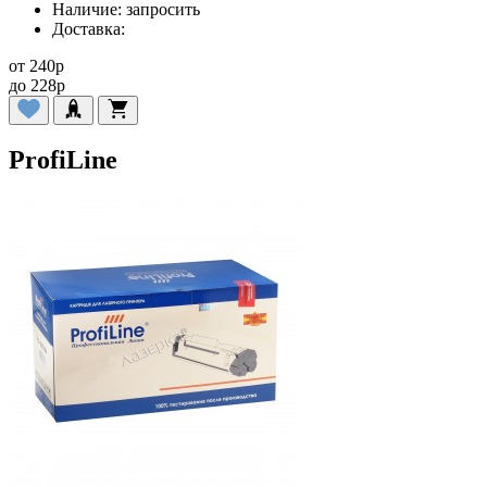
Наличие:
запросить
Доставка:
от
240
p
до
228
p
ProfiLine