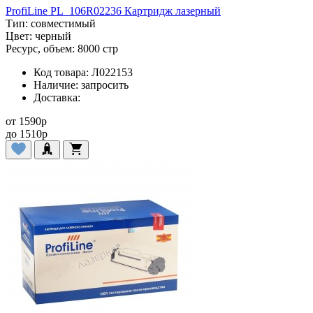
ProfiLine PL_106R02236 Картридж лазерный
Тип:
совместимый
Цвет:
черный
Ресурс, объем:
8000 стр
Код товара:
Л022153
Наличие:
запросить
Доставка:
от
1590
p
до
1510
p