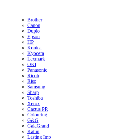
Brother
Canon
Duplo
Epson
HP
Konica
Kyocera
Lexmark
OKI
Panasonic
Ricoh
Riso
Samsung
Sharp
Toshiba
Xerox
Cactus PR
Colouring
G&G
GalaGrand
Katun
Lasting Imp