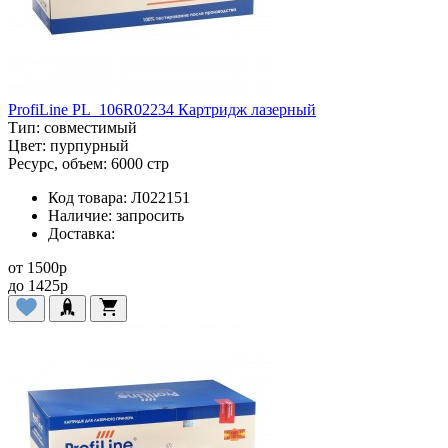
ProfiLine PL_106R02234 Картридж лазерный
Тип:
совместимый
Цвет:
пурпурный
Ресурс, объем:
6000 стр
Код товара:
Л022151
Наличие:
запросить
Доставка:
от
1500
p
до
1425
p