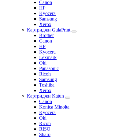
Canon
HP
Kyocera
Samsung
Xerox
Картриджи GalaPrint
Brother
Canon
HP
Kyocera
Lexmark
Oki
Panasonic
Ricoh
Samsung
Toshiba
Xerox
Картриджи Katun
Canon
Konica Minolta
Kyocera
Oki
Ricoh
RISO
Sharp