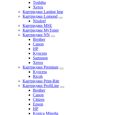
Toshiba
Xerox
Картриджи Lasting Imp
Картриджи Lomond
Nixdorf
Картриджи MSE
Картриджи MyToner
Картриджи NN
Brother
Canon
HP
Kyocera
Samsung
Xerox
Картриджи Premium
Kyocera
Ricoh
Картриджи Print-Rite
Картриджи ProfiLine
Brother
Canon
Citizen
Epson
HP
Konica Minolta