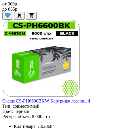
от
900
p
до
855
p
Cactus CS-PH6600BKW Картридж лазерный
Тип:
совместимый
Цвет:
черный
Ресурс, объем:
8 000 стр
Код товара:
Л023684