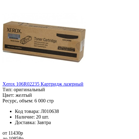
Xerox 106R02235 Картридж лазерный
Тип:
оригинальный
Цвет:
желтый
Ресурс, объем:
6 000 стр
Код товара:
Л010638
Наличие:
20 шт.
Доставка:
Завтра
от
11430
p
до
10858
p