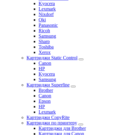
Kyocera
Lexmark
Nixdorf
Oki
Panasonic
Ricoh
Samsung
Sharp
Toshiba
Xerox
Картриджи Static Control
Canon
HP
Kyocera
Samsung
Картриджи Superfine
Brother
Canon
Epson
HP
Lexmark
Картриджи CopyRite
Картриджи по принтеру
Картриджи для Brother
Картриджи для Canon