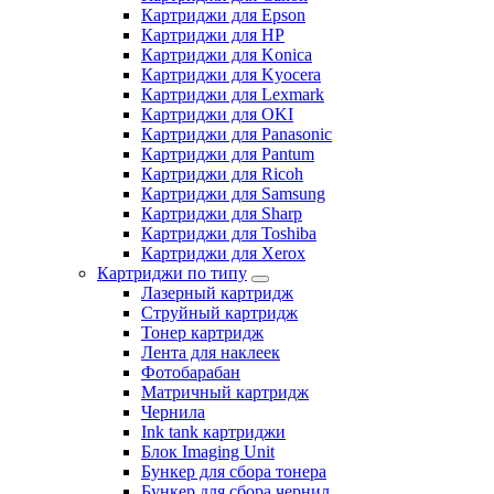
Картриджи для Epson
Картриджи для HP
Картриджи для Konica
Картриджи для Kyocera
Картриджи для Lexmark
Картриджи для OKI
Картриджи для Panasonic
Картриджи для Pantum
Картриджи для Ricoh
Картриджи для Samsung
Картриджи для Sharp
Картриджи для Toshiba
Картриджи для Xerox
Картриджи по типу
Лазерный картридж
Струйный картридж
Тонер картридж
Лента для наклеек
Фотобарабан
Матричный картридж
Чернила
Ink tank картриджи
Блок Imaging Unit
Бункер для сбора тонера
Бункер для сбора чернил