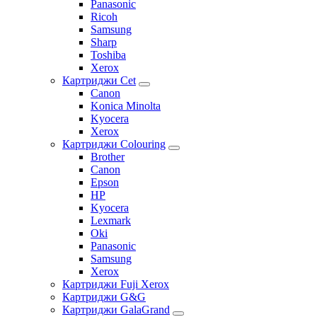
Panasonic
Ricoh
Samsung
Sharp
Toshiba
Xerox
Картриджи Cet
Canon
Konica Minolta
Kyocera
Xerox
Картриджи Colouring
Brother
Canon
Epson
HP
Kyocera
Lexmark
Oki
Panasonic
Samsung
Xerox
Картриджи Fuji Xerox
Картриджи G&G
Картриджи GalaGrand