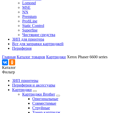
Lomond
MSE
NN
Premium
ProfiLine
Static Control
Superfine
Чистящие средства
ЗИП для принтера
Все для заправки картриджей
Периферия
Главная
Каталог товаров
Картриджи
Xerox Phaser 6600 series
Каталог
Фильтр
ЗИП принтеры
Периферия и аксессуары
Картриджи
Картриджи Brother
Оригинальные
Совместимые
Струйные
Тонер картридж