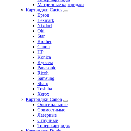
Матричные картриджи
Картриджи Cactus
Epson
Lexmark
Nixdorf
Oki
Star
Brother
Canon
HP
Konica
Kyocera
Panasonic
Ricoh
Samsung
Sharp
Toshiba
Xerox
Картриджи Canon
Оригинальные
Совместимые
Лазерные
Струйные
Тонер картридж
Картриджи Duplo