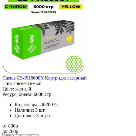
Cactus CS-PH6600Y Картридж лазерный
Тип:
совместимый
Цвет:
желтый
Ресурс, объем:
6000 стр
Код товара:
Л020075
Наличие:
3 шт.
Доставка:
Завтра
от
800
p
до
760
p