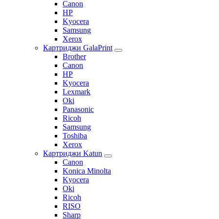
Canon
HP
Kyocera
Samsung
Xerox
Картриджи GalaPrint
Brother
Canon
HP
Kyocera
Lexmark
Oki
Panasonic
Ricoh
Samsung
Toshiba
Xerox
Картриджи Katun
Canon
Konica Minolta
Kyocera
Oki
Ricoh
RISO
Sharp