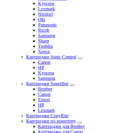
Kyocera
Lexmark
Nixdorf
Oki
Panasonic
Ricoh
Samsung
Sharp
Toshiba
Xerox
Картриджи Static Control
Canon
HP
Kyocera
Samsung
Картриджи Superfine
Brother
Canon
Epson
HP
Lexmark
Картриджи CopyRite
Картриджи по принтеру
Картриджи для Brother
Картриджи для Canon