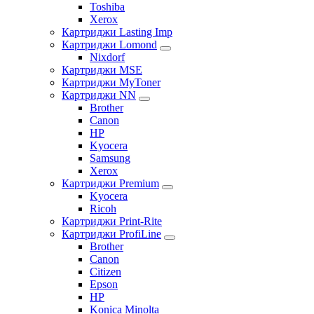
Toshiba
Xerox
Картриджи Lasting Imp
Картриджи Lomond
Nixdorf
Картриджи MSE
Картриджи MyToner
Картриджи NN
Brother
Canon
HP
Kyocera
Samsung
Xerox
Картриджи Premium
Kyocera
Ricoh
Картриджи Print-Rite
Картриджи ProfiLine
Brother
Canon
Citizen
Epson
HP
Konica Minolta