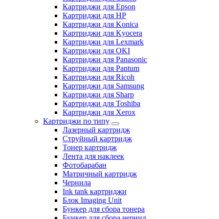
Картриджи для Epson
Картриджи для HP
Картриджи для Konica
Картриджи для Kyocera
Картриджи для Lexmark
Картриджи для OKI
Картриджи для Panasonic
Картриджи для Pantum
Картриджи для Ricoh
Картриджи для Samsung
Картриджи для Sharp
Картриджи для Toshiba
Картриджи для Xerox
Картриджи по типу
Лазерный картридж
Струйный картридж
Тонер картридж
Лента для наклеек
Фотобарабан
Матричный картридж
Чернила
Ink tank картриджи
Блок Imaging Unit
Бункер для сбора тонера
Бункер для сбора чернил