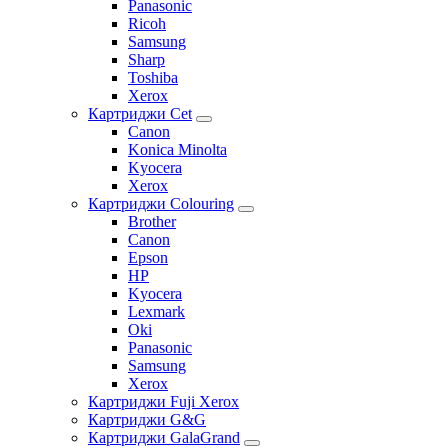
Panasonic
Ricoh
Samsung
Sharp
Toshiba
Xerox
Картриджи Cet
Canon
Konica Minolta
Kyocera
Xerox
Картриджи Colouring
Brother
Canon
Epson
HP
Kyocera
Lexmark
Oki
Panasonic
Samsung
Xerox
Картриджи Fuji Xerox
Картриджи G&G
Картриджи GalaGrand