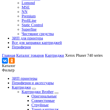
Lomond
MSE
NN
Premium
ProfiLine
Static Control
Superfine
Чистящие средства
ЗИП для принтера
Все для заправки картриджей
Периферия
Главная
Каталог товаров
Картриджи
Xerox Phaser 740 series
Каталог
Фильтр
ЗИП принтеры
Периферия и аксессуары
Картриджи
Картриджи Brother
Оригинальные
Совместимые
Струйные
Тонер картридж