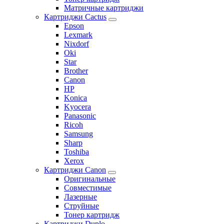
Матричные картриджи
Картриджи Cactus
Epson
Lexmark
Nixdorf
Oki
Star
Brother
Canon
HP
Konica
Kyocera
Panasonic
Ricoh
Samsung
Sharp
Toshiba
Xerox
Картриджи Canon
Оригинальные
Совместимые
Лазерные
Струйные
Тонер картридж
Картриджи Duplo