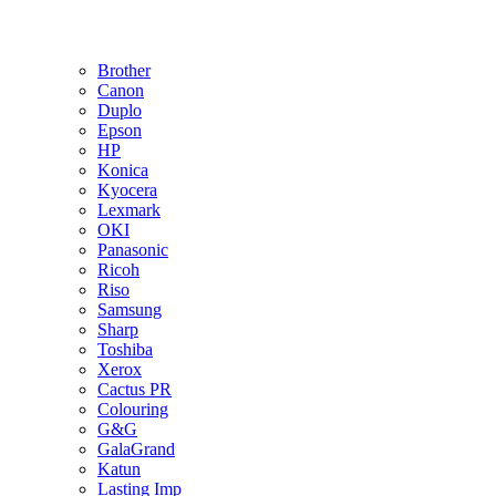
Brother
Canon
Duplo
Epson
HP
Konica
Kyocera
Lexmark
OKI
Panasonic
Ricoh
Riso
Samsung
Sharp
Toshiba
Xerox
Cactus PR
Colouring
G&G
GalaGrand
Katun
Lasting Imp