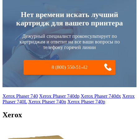
Нет времени искать лучший
картридж для вашего принтера
Дежурный специалист проконсультирует по
картриджам и ответит на все ваши вопросы по
телефону горячей линии
8 (800) 550-51-42
Xerox Phaser 740
Xerox Phaser 740dp
Xerox Phaser 740dx
Xerox
Phaser 740L
Xerox Phaser 740n
Xerox Phaser 740p
Xerox