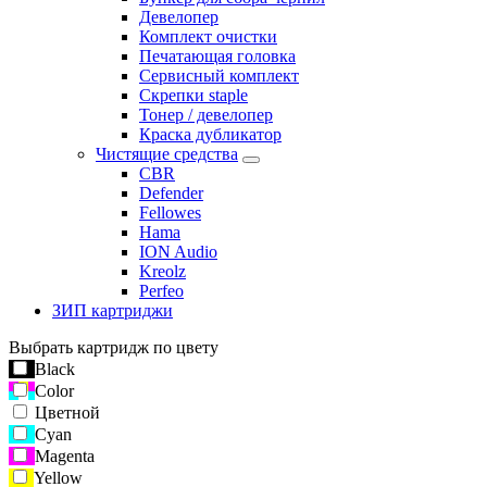
Девелопер
Комплект очистки
Печатающая головка
Сервисный комплект
Скрепки staple
Тонер / девелопер
Краска дубликатор
Чистящие средства
CBR
Defender
Fellowes
Hama
ION Audio
Kreolz
Perfeo
ЗИП картриджи
Выбрать картридж по цвету
Black
Color
Цветной
Cyan
Magenta
Yellow