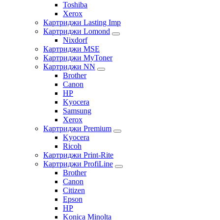
Toshiba
Xerox
Картриджи Lasting Imp
Картриджи Lomond
Nixdorf
Картриджи MSE
Картриджи MyToner
Картриджи NN
Brother
Canon
HP
Kyocera
Samsung
Xerox
Картриджи Premium
Kyocera
Ricoh
Картриджи Print-Rite
Картриджи ProfiLine
Brother
Canon
Citizen
Epson
HP
Konica Minolta