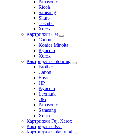
Panasonic
Ricoh
Samsung
Sharp
Toshiba
Xerox
Картриджи Cet
Canon
Konica Minolta
Kyocera
Xerox
Картриджи Colouring
Brother
Canon
Epson
HP
Kyocera
Lexmark
Oki
Panasonic
Samsung
Xerox
Картриджи Fuji Xerox
Картриджи G&G
Картриджи GalaGrand