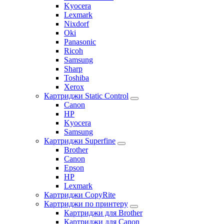
Kyocera
Lexmark
Nixdorf
Oki
Panasonic
Ricoh
Samsung
Sharp
Toshiba
Xerox
Картриджи Static Control
Canon
HP
Kyocera
Samsung
Картриджи Superfine
Brother
Canon
Epson
HP
Lexmark
Картриджи CopyRite
Картриджи по принтеру
Картриджи для Brother
Картриджи для Canon