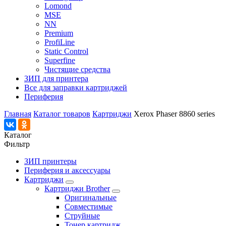
Lomond
MSE
NN
Premium
ProfiLine
Static Control
Superfine
Чистящие средства
ЗИП для принтера
Все для заправки картриджей
Периферия
Главная
Каталог товаров
Картриджи
Xerox Phaser 8860 series
Каталог
Фильтр
ЗИП принтеры
Периферия и аксессуары
Картриджи
Картриджи Brother
Оригинальные
Совместимые
Струйные
Тонер картридж