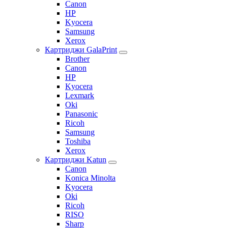
Canon
HP
Kyocera
Samsung
Xerox
Картриджи GalaPrint
Brother
Canon
HP
Kyocera
Lexmark
Oki
Panasonic
Ricoh
Samsung
Toshiba
Xerox
Картриджи Katun
Canon
Konica Minolta
Kyocera
Oki
Ricoh
RISO
Sharp