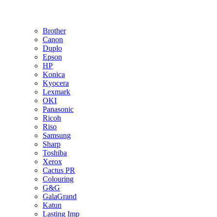
Brother
Canon
Duplo
Epson
HP
Konica
Kyocera
Lexmark
OKI
Panasonic
Ricoh
Riso
Samsung
Sharp
Toshiba
Xerox
Cactus PR
Colouring
G&G
GalaGrand
Katun
Lasting Imp