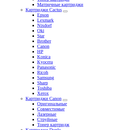
Матричные картриджи
Картриджи Cactus
Epson
Lexmark
Nixdorf
Oki
Star
Brother
Canon
HP
Konica
Kyocera
Panasonic
Ricoh
Samsung
Sharp
Toshiba
Xerox
Картриджи Canon
Оригинальные
Совместимые
Лазерные
Струйные
Тонер картридж
Картриджи Duplo