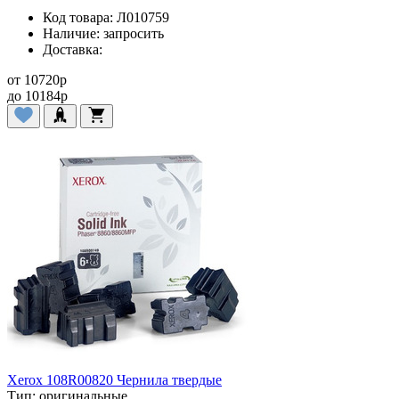
Код товара:
Л010759
Наличие:
запросить
Доставка:
от
10720
p
до
10184
p
Xerox 108R00820 Чернила твердые
Тип:
оригинальные