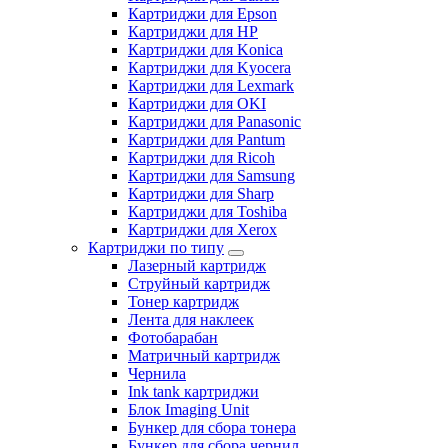
Картриджи для Epson
Картриджи для HP
Картриджи для Konica
Картриджи для Kyocera
Картриджи для Lexmark
Картриджи для OKI
Картриджи для Panasonic
Картриджи для Pantum
Картриджи для Ricoh
Картриджи для Samsung
Картриджи для Sharp
Картриджи для Toshiba
Картриджи для Xerox
Картриджи по типу
Лазерный картридж
Струйный картридж
Тонер картридж
Лента для наклеек
Фотобарабан
Матричный картридж
Чернила
Ink tank картриджи
Блок Imaging Unit
Бункер для сбора тонера
Бункер для сбора чернил