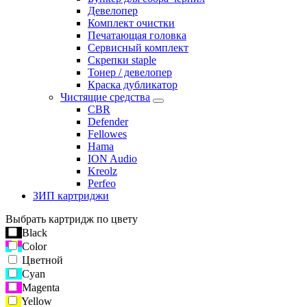
Девелопер
Комплект очистки
Печатающая головка
Сервисный комплект
Скрепки staple
Тонер / девелопер
Краска дубликатор
Чистящие средства
CBR
Defender
Fellowes
Hama
ION Audio
Kreolz
Perfeo
ЗИП картриджи
Выбрать картридж по цвету
Black
Color
Цветной
Cyan
Magenta
Yellow