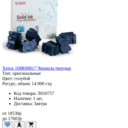
Xerox 108R00817 Чернила твердые
Тип:
оригинальные
Цвет:
голубой
Ресурс, объем:
14 000 стр
Код товара:
Л010757
Наличие:
1 шт.
Доставка:
Завтра
от
18530
p
до
17603
p