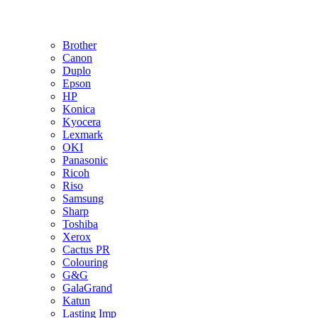
Brother
Canon
Duplo
Epson
HP
Konica
Kyocera
Lexmark
OKI
Panasonic
Ricoh
Riso
Samsung
Sharp
Toshiba
Xerox
Cactus PR
Colouring
G&G
GalaGrand
Katun
Lasting Imp