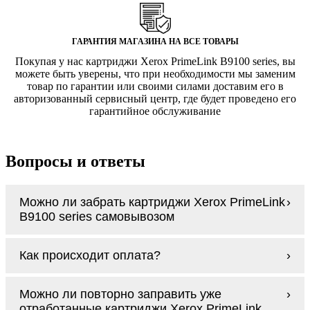
ГАРАНТИЯ МАГАЗИНА НА ВСЕ ТОВАРЫ
Покупая у нас картриджи Xerox PrimeLink B9100 series, вы
можете быть уверены, что при необходимости мы заменим
товар по гарантии или своими силами доставим его в
авторизованный сервисный центр, где будет проведено его
гарантийное обслуживание
Вопросы и ответы
Можно ли забрать картриджи Xerox PrimeLink
B9100 series самовывозом
У нас нет самовывоза, но мы быстро
Как происходит оплата?
доставим заказ и сделаем это бесплатно
при сумме покупок от 3000 рублей.
Оплачиваются картриджи Xerox PrimeLink
Мы гарантируем цельность упаковки, когда
Можно ли повторно заправить уже
B9100 series наличными курьеру при
доставляем Вам картриджи Xerox PrimeLink
отработанные картриджи Xerox PrimeLink
получении заказа.