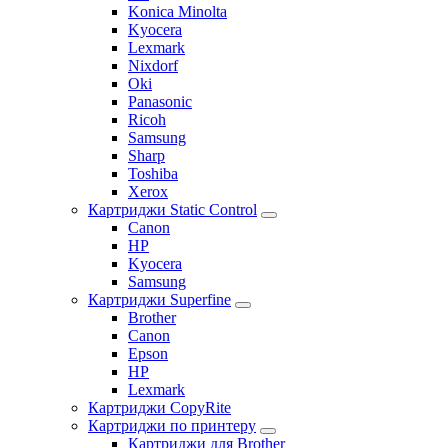
Konica Minolta
Kyocera
Lexmark
Nixdorf
Oki
Panasonic
Ricoh
Samsung
Sharp
Toshiba
Xerox
Картриджи Static Control
Canon
HP
Kyocera
Samsung
Картриджи Superfine
Brother
Canon
Epson
HP
Lexmark
Картриджи CopyRite
Картриджи по принтеру
Картриджи для Brother