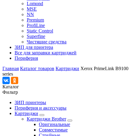
Lomond
MSE
NN
Premium
ProfiLine
Static Control
Superfine
Чистящие средства
ЗИП для принтера
Все для заправки картриджей
Периферия
Главная
Каталог товаров
Картриджи
Xerox PrimeLink B9100
series
Каталог
Фильтр
ЗИП принтеры
Периферия и аксессуары
Картриджи
Картриджи Brother
Оригинальные
Совместимые
Струйные