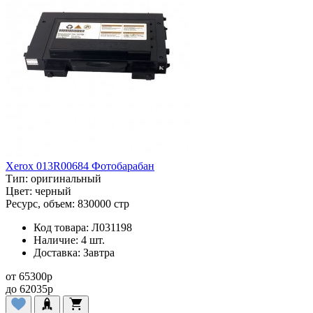
Xerox 013R00684 Фотобарабан
Тип:
оригинальный
Цвет:
черный
Ресурс, объем:
830000 стр
Код товара:
Л031198
Наличие:
4 шт.
Доставка:
Завтра
от
65300
p
до
62035
p