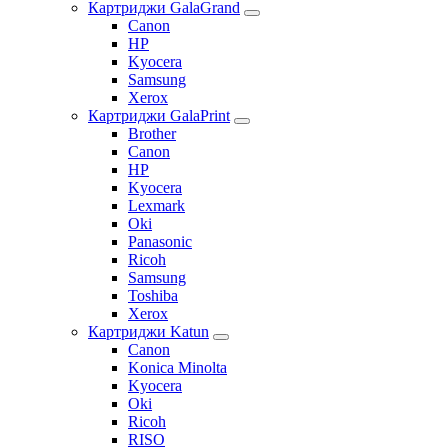
Картриджи GalaGrand
Canon
HP
Kyocera
Samsung
Xerox
Картриджи GalaPrint
Brother
Canon
HP
Kyocera
Lexmark
Oki
Panasonic
Ricoh
Samsung
Toshiba
Xerox
Картриджи Katun
Canon
Konica Minolta
Kyocera
Oki
Ricoh
RISO