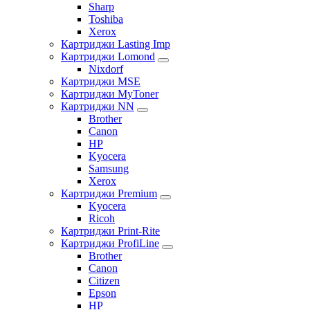
Sharp
Toshiba
Xerox
Картриджи Lasting Imp
Картриджи Lomond
Nixdorf
Картриджи MSE
Картриджи MyToner
Картриджи NN
Brother
Canon
HP
Kyocera
Samsung
Xerox
Картриджи Premium
Kyocera
Ricoh
Картриджи Print-Rite
Картриджи ProfiLine
Brother
Canon
Citizen
Epson
HP