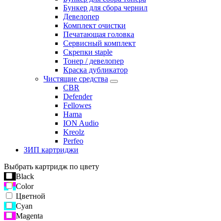
Бункер для сбора чернил
Девелопер
Комплект очистки
Печатающая головка
Сервисный комплект
Скрепки staple
Тонер / девелопер
Краска дубликатор
Чистящие средства
CBR
Defender
Fellowes
Hama
ION Audio
Kreolz
Perfeo
ЗИП картриджи
Выбрать картридж по цвету
Black
Color
Цветной
Cyan
Magenta