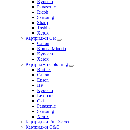
Kyocera
Panasonic
Ricoh
Samsung
Sharp
Toshiba
Xerox
Картриджи Cet
Canon
Konica Minolta
Kyocera
Xerox
Картриджи Colouring
Brother
Canon
Epson
HP
Kyocera
Lexmark
Oki
Panasonic
Samsung
Xerox
Картриджи Fuji Xerox
Картриджи G&G