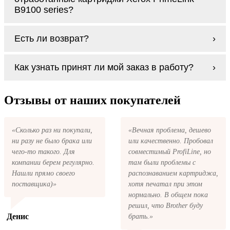
B9100 series
B9100 series?
Заправка возможна. С
аналогами
этот
Есть ли возврат?
процесс проще, в случае с оригиналами
будет лучше обратиться к профессионалам.
Если картриджи Xerox PrimeLink B9100
В любом случае вы можете заправить
Как узнать принят ли мой заказ в работу?
series по какой-то причине вам не подошли,
картриджи Xerox PrimeLink B9100 series. У
мы при первом же обращении, в
нас можно купить все необходимое для
кратчайшие сроки вернём ваши деньги.
После размещения заказа на картриджи
заправки картриджей любой марки и для
Xerox PrimeLink B9100 series на указанную
Отзывы от наших покупателей
любых моделей принтеров.
вами электронную почту придёт письмо с
копией заказа. Это значит, что заказ получен
и мы позвоним вам так быстро, как это
«Сколько раз ни покупали,
«Вечная проблема, дешево
возможно, чтобы оформить доставку. Если
ни разу не было брака или
или качественно. Пробовал
вы не получили письмо с копией заказа,
пожалуйста, свяжитесь с нами через сервис
чего-то такого. Для
совместимый ProfiLine, но
обратная связь, или позвоните.
компании берем регулярно.
там были проблемы с
Нашли прямо своего
распознаванием картриджа,
поставщика)»
хотя печатал при этом
нормально. В общем пока
решил, что Brother буду
Денис
брать.»