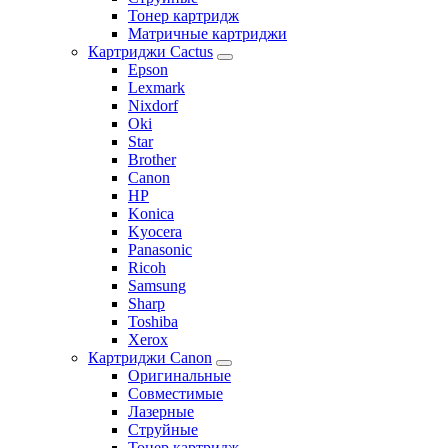
Тонер картридж
Матричные картриджи
Картриджи Cactus
Epson
Lexmark
Nixdorf
Oki
Star
Brother
Canon
HP
Konica
Kyocera
Panasonic
Ricoh
Samsung
Sharp
Toshiba
Xerox
Картриджи Canon
Оригинальные
Совместимые
Лазерные
Струйные
Тонер картридж