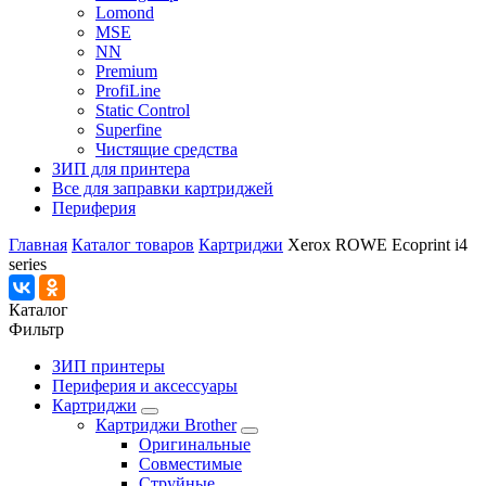
Lomond
MSE
NN
Premium
ProfiLine
Static Control
Superfine
Чистящие средства
ЗИП для принтера
Все для заправки картриджей
Периферия
Главная
Каталог товаров
Картриджи
Xerox ROWE Ecoprint i4
series
Каталог
Фильтр
ЗИП принтеры
Периферия и аксессуары
Картриджи
Картриджи Brother
Оригинальные
Совместимые
Струйные