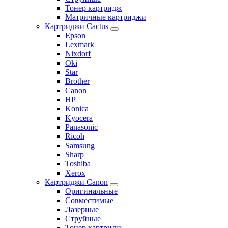
Тонер картридж
Матричные картриджи
Картриджи Cactus
Epson
Lexmark
Nixdorf
Oki
Star
Brother
Canon
HP
Konica
Kyocera
Panasonic
Ricoh
Samsung
Sharp
Toshiba
Xerox
Картриджи Canon
Оригинальные
Совместимые
Лазерные
Струйные
Тонер картридж