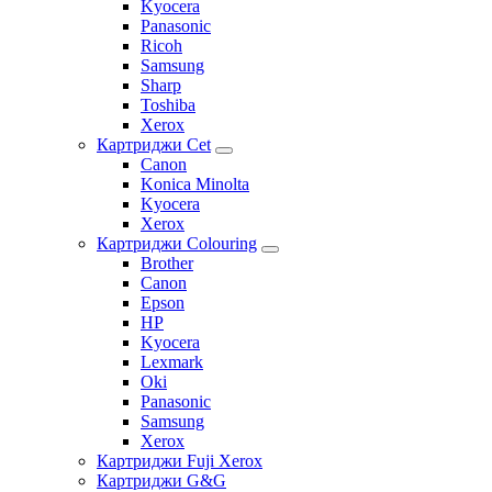
Kyocera
Panasonic
Ricoh
Samsung
Sharp
Toshiba
Xerox
Картриджи Cet
Canon
Konica Minolta
Kyocera
Xerox
Картриджи Colouring
Brother
Canon
Epson
HP
Kyocera
Lexmark
Oki
Panasonic
Samsung
Xerox
Картриджи Fuji Xerox
Картриджи G&G