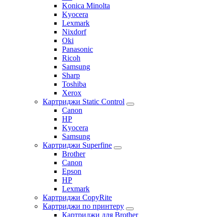
Konica Minolta
Kyocera
Lexmark
Nixdorf
Oki
Panasonic
Ricoh
Samsung
Sharp
Toshiba
Xerox
Картриджи Static Control
Canon
HP
Kyocera
Samsung
Картриджи Superfine
Brother
Canon
Epson
HP
Lexmark
Картриджи CopyRite
Картриджи по принтеру
Картриджи для Brother