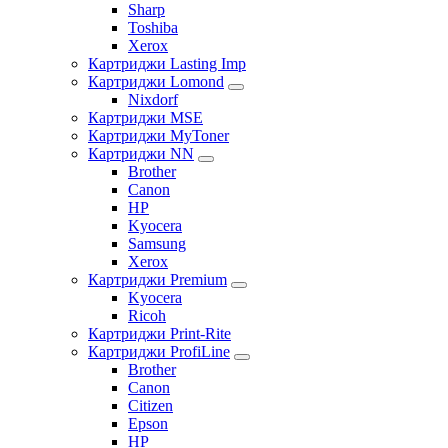
Sharp
Toshiba
Xerox
Картриджи Lasting Imp
Картриджи Lomond
Nixdorf
Картриджи MSE
Картриджи MyToner
Картриджи NN
Brother
Canon
HP
Kyocera
Samsung
Xerox
Картриджи Premium
Kyocera
Ricoh
Картриджи Print-Rite
Картриджи ProfiLine
Brother
Canon
Citizen
Epson
HP