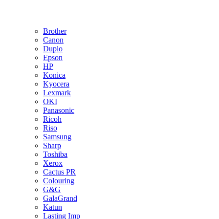
Brother
Canon
Duplo
Epson
HP
Konica
Kyocera
Lexmark
OKI
Panasonic
Ricoh
Riso
Samsung
Sharp
Toshiba
Xerox
Cactus PR
Colouring
G&G
GalaGrand
Katun
Lasting Imp