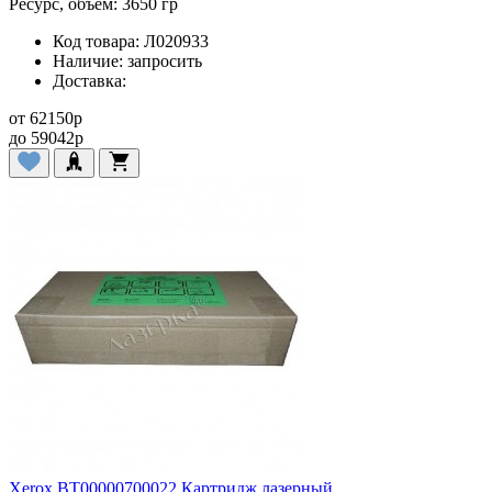
Ресурс, объем:
3650 гр
Код товара:
Л020933
Наличие:
запросить
Доставка:
от
62150
p
до
59042
p
Xerox BT00000700022 Картридж лазерный