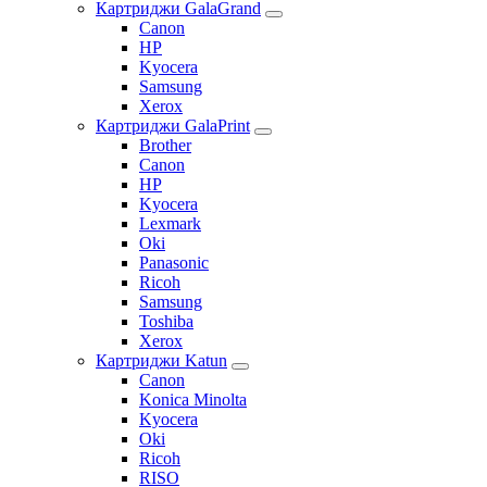
Картриджи GalaGrand
Canon
HP
Kyocera
Samsung
Xerox
Картриджи GalaPrint
Brother
Canon
HP
Kyocera
Lexmark
Oki
Panasonic
Ricoh
Samsung
Toshiba
Xerox
Картриджи Katun
Canon
Konica Minolta
Kyocera
Oki
Ricoh
RISO