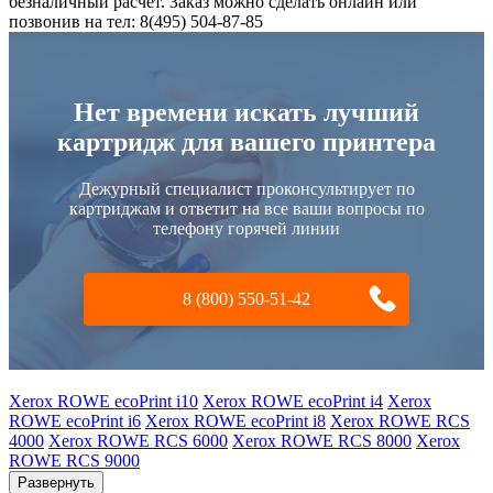
безналичный расчет. Заказ можно сделать онлайн или
позвонив на тел: 8(495) 504-87-85
Нет времени искать лучший
картридж для вашего принтера
Дежурный специалист проконсультирует по
картриджам и ответит на все ваши вопросы по
телефону горячей линии
8 (800) 550-51-42
Xerox ROWE ecoPrint i10
Xerox ROWE ecoPrint i4
Xerox
ROWE ecoPrint i6
Xerox ROWE ecoPrint i8
Xerox ROWE RCS
4000
Xerox ROWE RCS 6000
Xerox ROWE RCS 8000
Xerox
ROWE RCS 9000
Развернуть