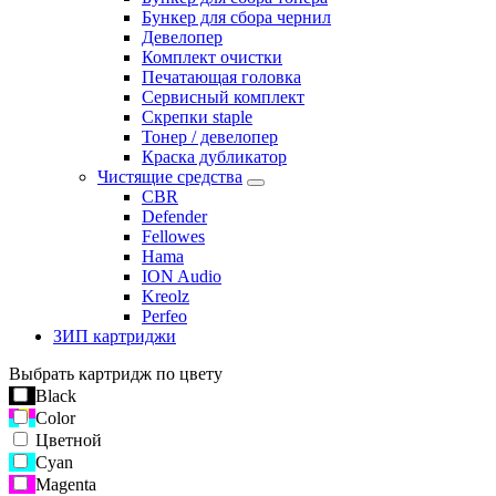
Бункер для сбора чернил
Девелопер
Комплект очистки
Печатающая головка
Сервисный комплект
Скрепки staple
Тонер / девелопер
Краска дубликатор
Чистящие средства
CBR
Defender
Fellowes
Hama
ION Audio
Kreolz
Perfeo
ЗИП картриджи
Выбрать картридж по цвету
Black
Color
Цветной
Cyan
Magenta