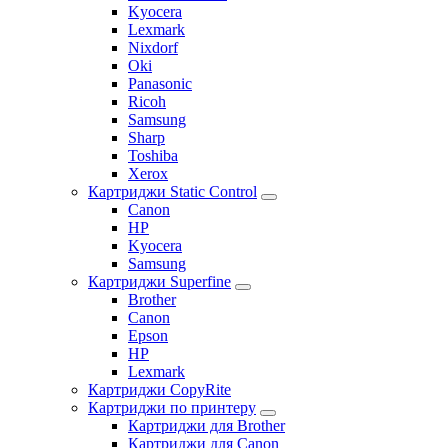
Kyocera
Lexmark
Nixdorf
Oki
Panasonic
Ricoh
Samsung
Sharp
Toshiba
Xerox
Картриджи Static Control
Canon
HP
Kyocera
Samsung
Картриджи Superfine
Brother
Canon
Epson
HP
Lexmark
Картриджи CopyRite
Картриджи по принтеру
Картриджи для Brother
Картриджи для Canon