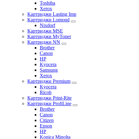
Toshiba
Xerox
Картриджи Lasting Imp
Картриджи Lomond
Nixdorf
Картриджи MSE
Картриджи MyToner
Картриджи NN
Brother
Canon
HP
Kyocera
Samsung
Xerox
Картриджи Premium
Kyocera
Ricoh
Картриджи Print-Rite
Картриджи ProfiLine
Brother
Canon
Citizen
Epson
HP
Konica Minolta