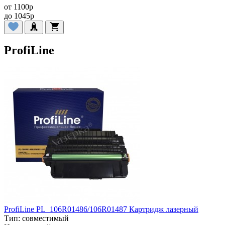
от
1100
p
до
1045
p
ProfiLine
ProfiLine PL_106R01486/106R01487 Картридж лазерный
Тип:
совместимый