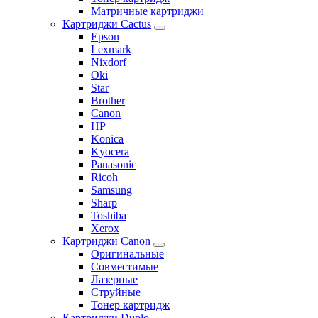
Матричные картриджи
Картриджи Cactus
Epson
Lexmark
Nixdorf
Oki
Star
Brother
Canon
HP
Konica
Kyocera
Panasonic
Ricoh
Samsung
Sharp
Toshiba
Xerox
Картриджи Canon
Оригинальные
Совместимые
Лазерные
Струйные
Тонер картридж
Картриджи Duplo