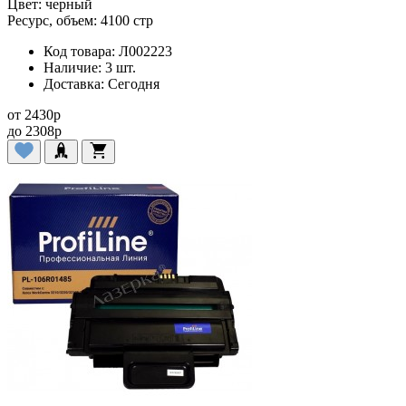
Цвет:
черный
Ресурс, объем:
4100 стр
Код товара:
Л002223
Наличие:
3 шт.
Доставка:
Сегодня
от
2430
p
до
2308
p