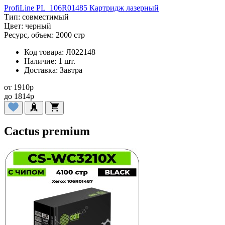
ProfiLine PL_106R01485 Картридж лазерный
Тип:
совместимый
Цвет:
черный
Ресурс, объем:
2000 стр
Код товара:
Л022148
Наличие:
1 шт.
Доставка:
Завтра
от
1910
p
до
1814
p
Cactus premium