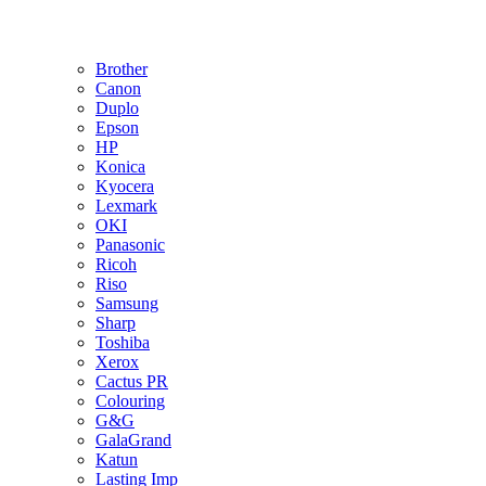
Brother
Canon
Duplo
Epson
HP
Konica
Kyocera
Lexmark
OKI
Panasonic
Ricoh
Riso
Samsung
Sharp
Toshiba
Xerox
Cactus PR
Colouring
G&G
GalaGrand
Katun
Lasting Imp