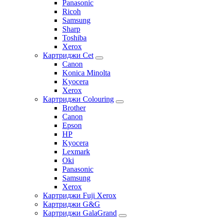
Panasonic
Ricoh
Samsung
Sharp
Toshiba
Xerox
Картриджи Cet
Canon
Konica Minolta
Kyocera
Xerox
Картриджи Colouring
Brother
Canon
Epson
HP
Kyocera
Lexmark
Oki
Panasonic
Samsung
Xerox
Картриджи Fuji Xerox
Картриджи G&G
Картриджи GalaGrand