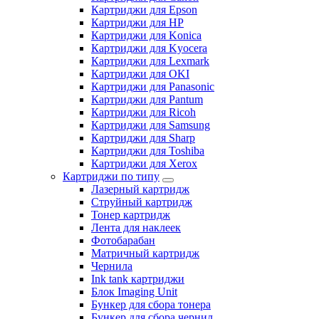
Картриджи для Epson
Картриджи для HP
Картриджи для Konica
Картриджи для Kyocera
Картриджи для Lexmark
Картриджи для OKI
Картриджи для Panasonic
Картриджи для Pantum
Картриджи для Ricoh
Картриджи для Samsung
Картриджи для Sharp
Картриджи для Toshiba
Картриджи для Xerox
Картриджи по типу
Лазерный картридж
Струйный картридж
Тонер картридж
Лента для наклеек
Фотобарабан
Матричный картридж
Чернила
Ink tank картриджи
Блок Imaging Unit
Бункер для сбора тонера
Бункер для сбора чернил