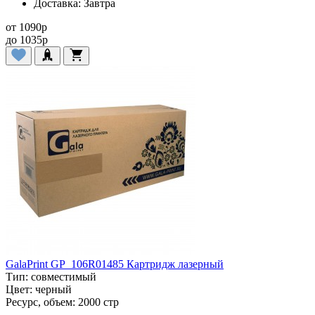
Доставка:
Завтра
от
1090
p
до
1035
p
GalaPrint GP_106R01485 Картридж лазерный
Тип:
совместимый
Цвет:
черный
Ресурс, объем:
2000 стр