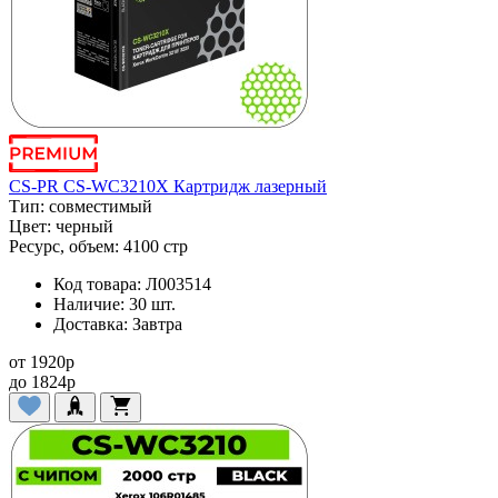
CS-PR CS-WC3210X Картридж лазерный
Тип:
совместимый
Цвет:
черный
Ресурс, объем:
4100 стр
Код товара:
Л003514
Наличие:
30 шт.
Доставка:
Завтра
от
1920
p
до
1824
p