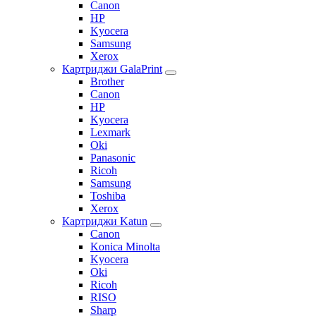
Canon
HP
Kyocera
Samsung
Xerox
Картриджи GalaPrint
Brother
Canon
HP
Kyocera
Lexmark
Oki
Panasonic
Ricoh
Samsung
Toshiba
Xerox
Картриджи Katun
Canon
Konica Minolta
Kyocera
Oki
Ricoh
RISO
Sharp