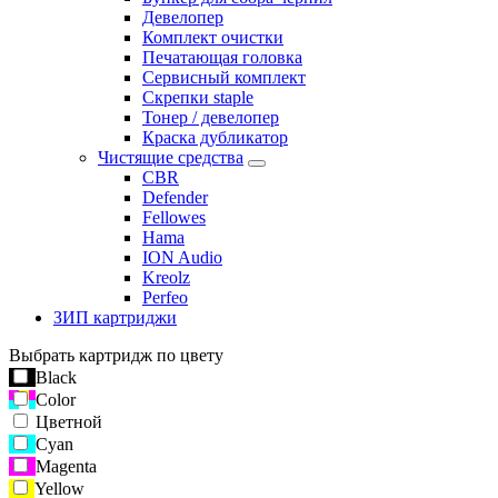
Девелопер
Комплект очистки
Печатающая головка
Сервисный комплект
Скрепки staple
Тонер / девелопер
Краска дубликатор
Чистящие средства
CBR
Defender
Fellowes
Hama
ION Audio
Kreolz
Perfeo
ЗИП картриджи
Выбрать картридж по цвету
Black
Color
Цветной
Cyan
Magenta
Yellow