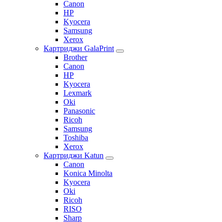
Canon
HP
Kyocera
Samsung
Xerox
Картриджи GalaPrint
Brother
Canon
HP
Kyocera
Lexmark
Oki
Panasonic
Ricoh
Samsung
Toshiba
Xerox
Картриджи Katun
Canon
Konica Minolta
Kyocera
Oki
Ricoh
RISO
Sharp