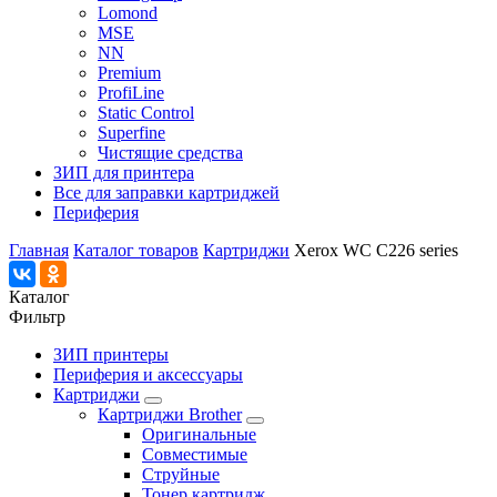
Lomond
MSE
NN
Premium
ProfiLine
Static Control
Superfine
Чистящие средства
ЗИП для принтера
Все для заправки картриджей
Периферия
Главная
Каталог товаров
Картриджи
Xerox WC C226 series
Каталог
Фильтр
ЗИП принтеры
Периферия и аксессуары
Картриджи
Картриджи Brother
Оригинальные
Совместимые
Струйные
Тонер картридж