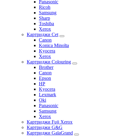
Panasonic
Ricoh
Samsung
Sharp
Toshiba
Xerox
Картриджи Cet
Canon
Konica Minolta
Kyocera
Xerox
Картриджи Colouring
Brother
Canon
Epson
HP
Kyocera
Lexmark
Oki
Panasonic
Samsung
Xerox
Картриджи Fuji Xerox
Картриджи G&G
Картриджи GalaGrand