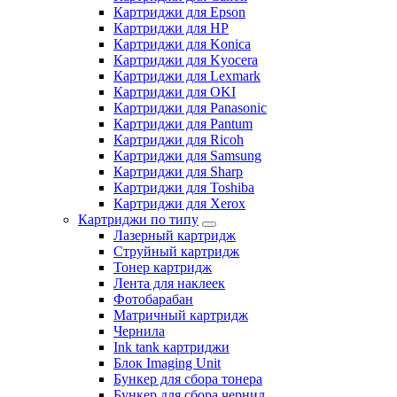
Картриджи для Epson
Картриджи для HP
Картриджи для Konica
Картриджи для Kyocera
Картриджи для Lexmark
Картриджи для OKI
Картриджи для Panasonic
Картриджи для Pantum
Картриджи для Ricoh
Картриджи для Samsung
Картриджи для Sharp
Картриджи для Toshiba
Картриджи для Xerox
Картриджи по типу
Лазерный картридж
Струйный картридж
Тонер картридж
Лента для наклеек
Фотобарабан
Матричный картридж
Чернила
Ink tank картриджи
Блок Imaging Unit
Бункер для сбора тонера
Бункер для сбора чернил