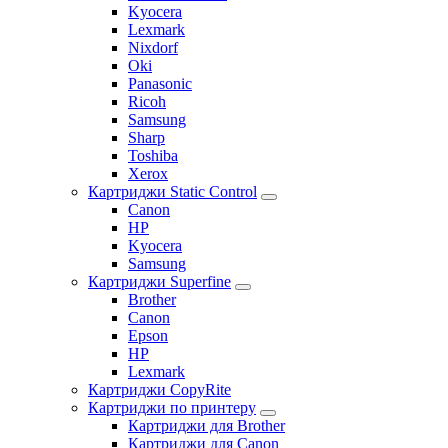
Kyocera
Lexmark
Nixdorf
Oki
Panasonic
Ricoh
Samsung
Sharp
Toshiba
Xerox
Картриджи Static Control
Canon
HP
Kyocera
Samsung
Картриджи Superfine
Brother
Canon
Epson
HP
Lexmark
Картриджи CopyRite
Картриджи по принтеру
Картриджи для Brother
Картриджи для Canon