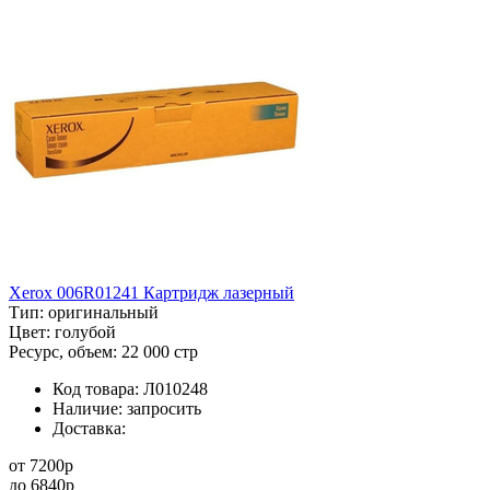
Xerox 006R01241 Картридж лазерный
Тип:
оригинальный
Цвет:
голубой
Ресурс, объем:
22 000 стр
Код товара:
Л010248
Наличие:
запросить
Доставка:
от
7200
p
до
6840
p