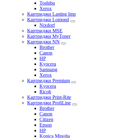
Toshiba
Xerox
Картриджи Lasting Imp
Картриджи Lomond
Nixdorf
Картриджи MSE
Картриджи MyToner
Картриджи NN
Brother
Canon
HP
Kyocera
Samsung
Xerox
Картриджи Premium
Kyocera
Ricoh
Картриджи Print-Rite
Картриджи ProfiLine
Brother
Canon
Citizen
Epson
HP
Konica Minolta