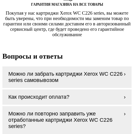
ГАРАНТИЯ МАГАЗИНА НА ВСЕ ТОВАРЫ
Покупая у нас картриджи Xerox WC C226 series, вы можете
быть уверены, что при необходимости мы заменим товар по
гарантии или своими силами доставим его в авторизованный
сервисный центр, где будет проведено его гарантийное
обслуживание
Вопросы и ответы
Можно ли забрать картриджи Xerox WC C226
series самовывозом
У нас нет самовывоза, но мы быстро
Как происходит оплата?
доставим заказ и сделаем это бесплатно
при сумме покупок от 3000 рублей.
Оплачиваются картриджи Xerox WC C226
Мы гарантируем цельность упаковки, когда
Можно ли повторно заправить уже
series наличными курьеру при получении
доставляем Вам картриджи Xerox WC C226
отработанные картриджи Xerox WC C226
заказа.
series
series?