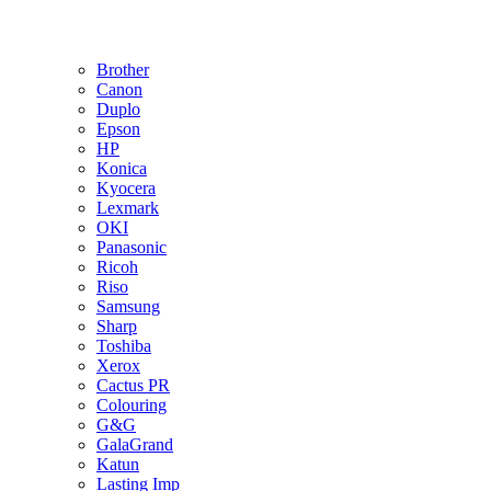
Brother
Canon
Duplo
Epson
HP
Konica
Kyocera
Lexmark
OKI
Panasonic
Ricoh
Riso
Samsung
Sharp
Toshiba
Xerox
Cactus PR
Colouring
G&G
GalaGrand
Katun
Lasting Imp