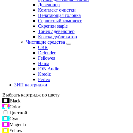
Девелопер
Комплект очистки
Печатающая головка
Сервисный комплект
Скрепки staple
Тонер / девелопер
Краска дубликатор
Чистящие средства
CBR
Defender
Fellowes
Hama
ION Audio
Kreolz
Perfeo
ЗИП картриджи
Выбрать картридж по цвету
Black
Color
Цветной
Cyan
Magenta
Yellow