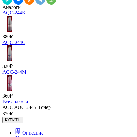
Аналоги
AQC-244K
380
₽
AQC-244C
320
₽
AQC-244M
360
₽
Все аналоги
AQC AQC-244Y Тонер
370
₽
КУПИТЬ
Описание