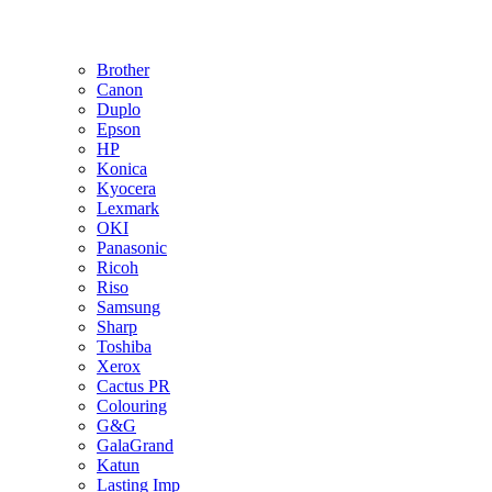
Brother
Canon
Duplo
Epson
HP
Konica
Kyocera
Lexmark
OKI
Panasonic
Ricoh
Riso
Samsung
Sharp
Toshiba
Xerox
Cactus PR
Colouring
G&G
GalaGrand
Katun
Lasting Imp