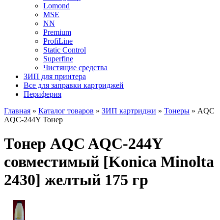
Lomond
MSE
NN
Premium
ProfiLine
Static Control
Superfine
Чистящие средства
ЗИП для принтера
Все для заправки картриджей
Периферия
Главная
»
Каталог товаров
»
ЗИП картриджи
»
Тонеры
»
AQC
AQC-244Y Тонер
Тонер AQC AQC-244Y
совместимый [Konica Minolta
2430] желтый 175 гр