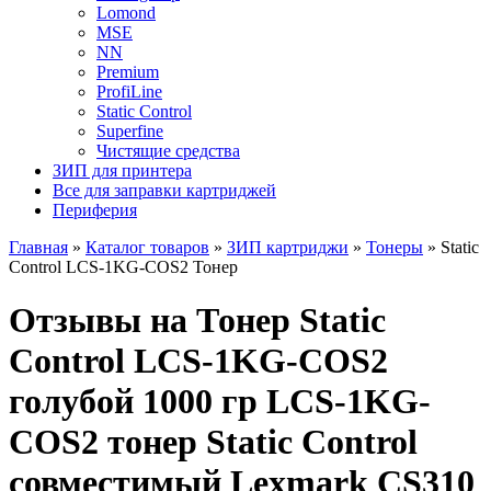
Lomond
MSE
NN
Premium
ProfiLine
Static Control
Superfine
Чистящие средства
ЗИП для принтера
Все для заправки картриджей
Периферия
Главная
»
Каталог товаров
»
ЗИП картриджи
»
Тонеры
»
Static
Control LCS-1KG-COS2 Тонер
Отзывы на Тонер Static
Control LCS-1KG-COS2
голубой 1000 гр LCS-1KG-
COS2 тонер Static Control
совместимый Lexmark CS310