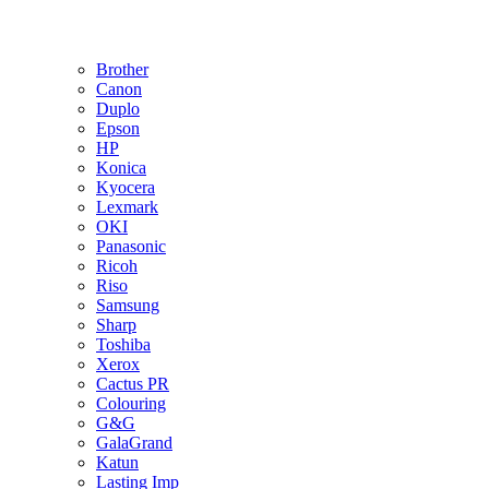
Brother
Canon
Duplo
Epson
HP
Konica
Kyocera
Lexmark
OKI
Panasonic
Ricoh
Riso
Samsung
Sharp
Toshiba
Xerox
Cactus PR
Colouring
G&G
GalaGrand
Katun
Lasting Imp