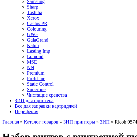
Samsung
Sharp
Toshiba
Xerox
Cactus PR
Colouring
G&G
GalaGrand
Katun
Lasting Imp
Lomond
MSE
NN
Premium
ProfiLine
Static Control
Superfine
Чистящие средства
ЗИП для принтера
Все для заправки картриджей
Периферия
Главная
»
Каталог товаров
»
ЗИП принтеры
»
ЗИП
»
Ricoh 057
Набор винтов с внутренней ш