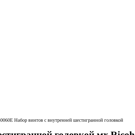
40060E Набор винтов с внутренней шестигранной головкой
естигранной головкой мх Rico