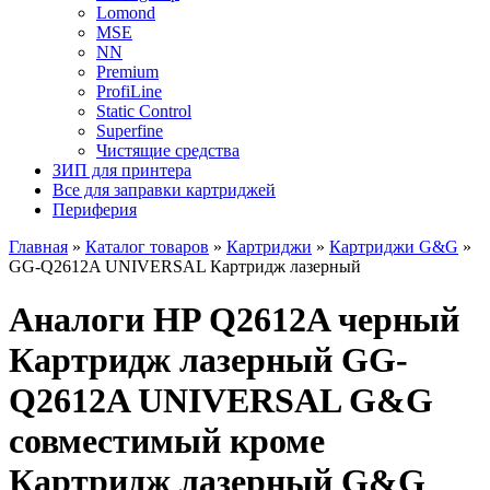
Lomond
MSE
NN
Premium
ProfiLine
Static Control
Superfine
Чистящие средства
ЗИП для принтера
Все для заправки картриджей
Периферия
Главная
»
Каталог товаров
»
Картриджи
»
Картриджи G&G
»
GG-Q2612A UNIVERSAL Картридж лазерный
Аналоги HP Q2612A черный
Картридж лазерный GG-
Q2612A UNIVERSAL G&G
совместимый кроме
Картридж лазерный G&G