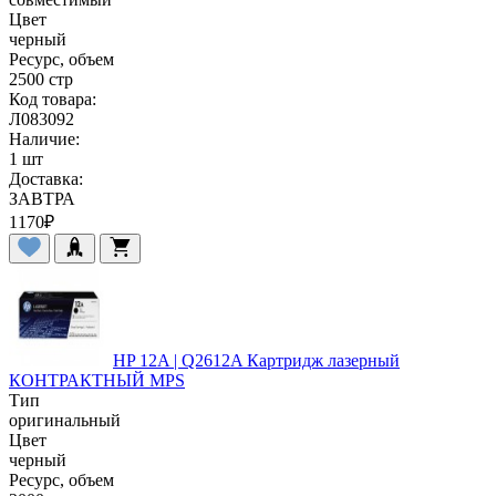
Цвет
черный
Ресурс, объем
2500 стр
Код товара:
Л083092
Наличие:
1 шт
Доставка:
ЗАВТРА
1170
₽
HP 12A | Q2612A Картридж лазерный
КОНТРАКТНЫЙ MPS
Тип
оригинальный
Цвет
черный
Ресурс, объем