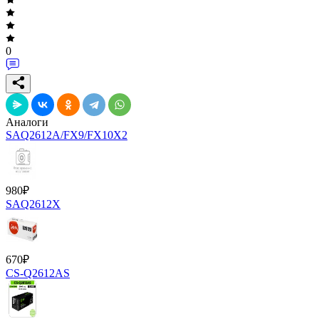
0
Аналоги
SAQ2612A/FX9/FX10X2
980
₽
SAQ2612X
670
₽
CS-Q2612AS