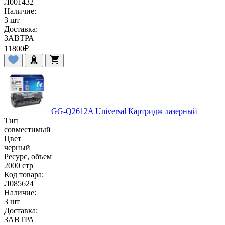
Л001432
Наличие:
3 шт
Доставка:
ЗАВТРА
11800
₽
GG-Q2612A Universal Картридж лазерный
Тип
совместимый
Цвет
черный
Ресурс, объем
2000 стр
Код товара:
Л085624
Наличие:
3 шт
Доставка:
ЗАВТРА