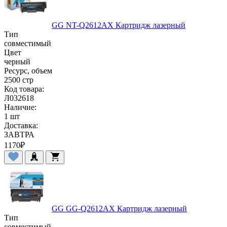
GG NT-Q2612AX Картридж лазерный
Тип
совместимый
Цвет
черный
Ресурс, объем
2500 стр
Код товара:
Л032618
Наличие:
1 шт
Доставка:
ЗАВТРА
1170
₽
GG GG-Q2612AX Картридж лазерный
Тип
совместимый