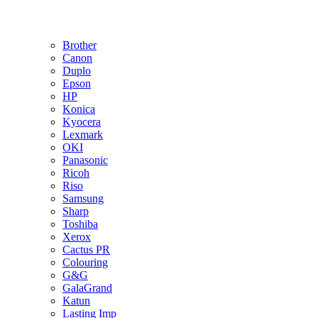
Brother
Canon
Duplo
Epson
HP
Konica
Kyocera
Lexmark
OKI
Panasonic
Ricoh
Riso
Samsung
Sharp
Toshiba
Xerox
Cactus PR
Colouring
G&G
GalaGrand
Katun
Lasting Imp