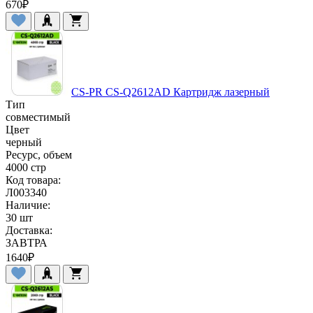
670
₽
CS-PR CS-Q2612AD Картридж лазерный
Тип
совместимый
Цвет
черный
Ресурс, объем
4000 стр
Код товара:
Л003340
Наличие:
30 шт
Доставка:
ЗАВТРА
1640
₽