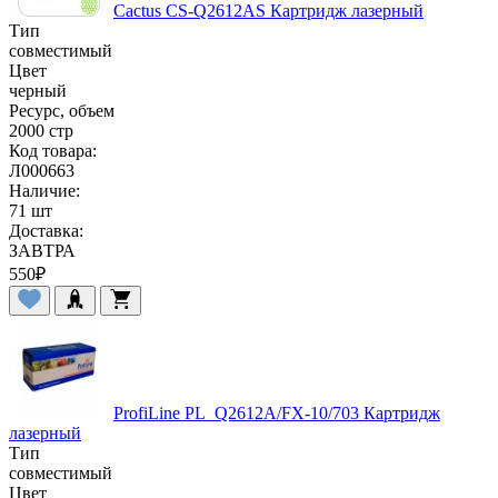
Cactus CS-Q2612AS Картридж лазерный
Тип
совместимый
Цвет
черный
Ресурс, объем
2000 стр
Код товара:
Л000663
Наличие:
71 шт
Доставка:
ЗАВТРА
550
₽
ProfiLine PL_Q2612A/FX-10/703 Картридж
лазерный
Тип
совместимый
Цвет