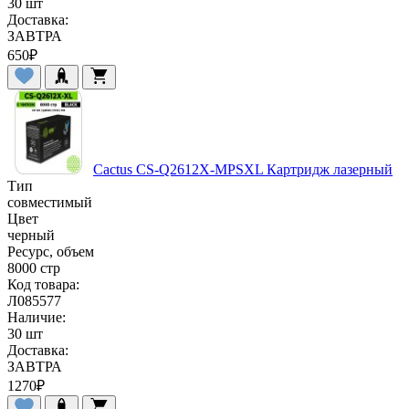
30 шт
Доставка:
ЗАВТРА
650
₽
Cactus CS-Q2612X-MPSXL Картридж лазерный
Тип
совместимый
Цвет
черный
Ресурс, объем
8000 стр
Код товара:
Л085577
Наличие:
30 шт
Доставка:
ЗАВТРА
1270
₽