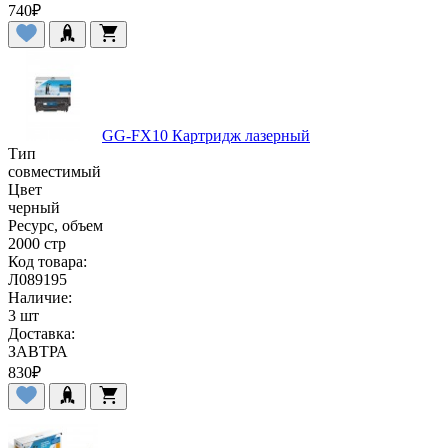
740
₽
GG-FX10 Картридж лазерный
Тип
совместимый
Цвет
черный
Ресурс, объем
2000 стр
Код товара:
Л089195
Наличие:
3 шт
Доставка:
ЗАВТРА
830
₽