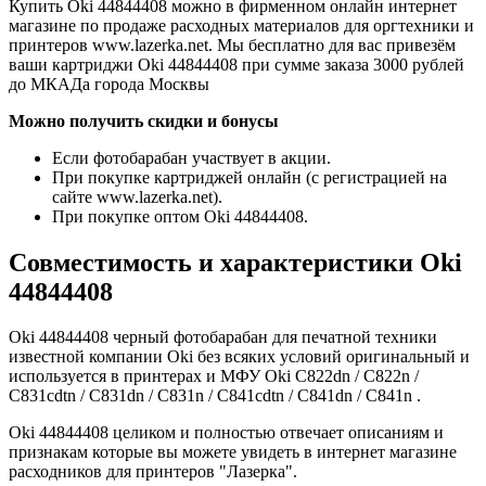
Купить Oki 44844408 можно в фирменном онлайн интернет
магазине по продаже расходных материалов для оргтехники и
принтеров www.lazerka.net. Мы бесплатно для вас привезём
ваши картриджи Oki 44844408 при сумме заказа 3000 рублей
до МКАДа города Москвы
Можно получить скидки и бонусы
Если фотобарабан участвует в акции.
При покупке картриджей онлайн (с регистрацией на
сайте www.lazerka.net).
При покупке оптом Oki 44844408.
Совместимость и характеристики Oki
44844408
Oki 44844408 черный фотобарабан для печатной техники
известной компании Oki без всяких условий оригинальный и
используется в принтерах и МФУ Oki C822dn / C822n /
C831cdtn / C831dn / C831n / C841cdtn / C841dn / C841n .
Oki 44844408 целиком и полностью отвечает описаниям и
признакам которые вы можете увидеть в интернет магазине
расходников для принтеров "Лазерка".