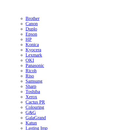
Brother
Canon
Duplo
Epson
HP
Konica
Kyocera
Lexmark
OKI
Panasonic
Ricoh
Riso
Samsung
Sharp
Toshiba
Xerox
Cactus PR
Colouring
G&G
GalaGrand
Katun
Lasting Imp