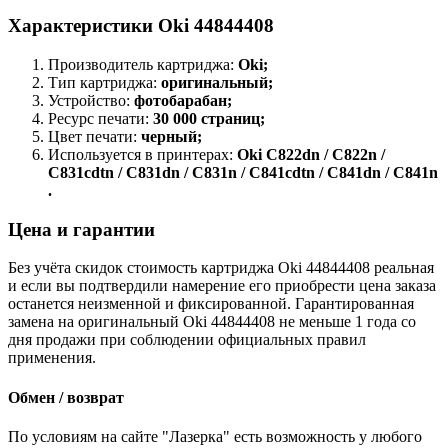
Характеристики Oki 44844408
Производитель картриджа:
Oki;
Тип картриджа:
оригинальный;
Устройство:
фотобарабан;
Ресурс печати:
30 000 страниц;
Цвет печати:
черный;
Используется в принтерах:
Oki C822dn / C822n /
C831cdtn / C831dn / C831n / C841cdtn / C841dn / C841n
.
Цена и гарантии
Без учёта скидок стоимость картриджа Oki 44844408 реальная
и если вы подтвердили намерение его приобрести цена заказа
останется неизменной и фиксированной. Гарантированная
замена на оригинальный Oki 44844408 не меньше 1 года со
дня продажи при соблюдении официальных правил
применения.
Обмен / возврат
По условиям на сайте "Лазерка" есть возможность у любого