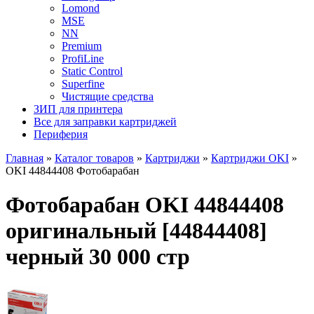
Lomond
MSE
NN
Premium
ProfiLine
Static Control
Superfine
Чистящие средства
ЗИП для принтера
Все для заправки картриджей
Периферия
Главная
»
Каталог товаров
»
Картриджи
»
Картриджи OKI
»
OKI 44844408 Фотобарабан
Фотобарабан OKI 44844408
оригинальный [44844408]
черный 30 000 стр