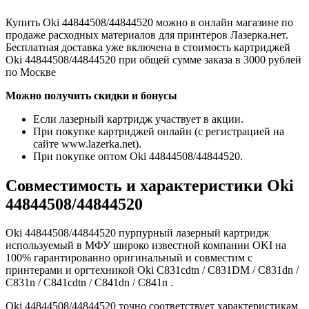
Купить Oki 44844508/44844520 можно в онлайн магазине по
продаже расходных материалов для принтеров Лазерка.нет.
Бесплатная доставка уже включена в стоимость картриджей
Oki 44844508/44844520 при общей сумме заказа в 3000 рублей
по Москве
Можно получить скидки и бонусы
Если лазерный картридж участвует в акции.
При покупке картриджей онлайн (с регистрацией на
сайте www.lazerka.net).
При покупке оптом Oki 44844508/44844520.
Совместимость и характеристики Oki
44844508/44844520
Oki 44844508/44844520 пурпурный лазерный картридж
используемый в МФУ широко известной компании OKI на
100% гарантированно оригинальный и совместим с
принтерами и оргтехникой Oki C831cdtn / C831DM / C831dn /
C831n / C841cdtn / C841dn / C841n .
Oki 44844508/44844520 точно соответствует характеристикам