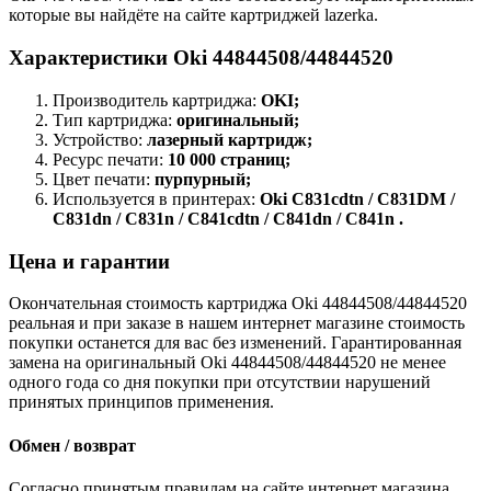
которые вы найдёте на сайте картриджей lazerka.
Характеристики Oki 44844508/44844520
Производитель картриджа:
OKI;
Тип картриджа:
оригинальный;
Устройство:
лазерный картридж;
Ресурс печати:
10 000 страниц;
Цвет печати:
пурпурный;
Используется в принтерах:
Oki C831cdtn / C831DM /
C831dn / C831n / C841cdtn / C841dn / C841n .
Цена и гарантии
Окончательная стоимость картриджа Oki 44844508/44844520
реальная и при заказе в нашем интернет магазине стоимость
покупки останется для вас без изменений. Гарантированная
замена на оригинальный Oki 44844508/44844520 не менее
одного года со дня покупки при отсутствии нарушений
принятых принципов применения.
Обмен / возврат
Согласно принятым правилам на сайте интернет магазина