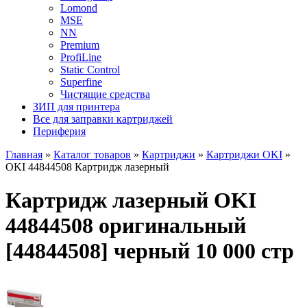
Lomond
MSE
NN
Premium
ProfiLine
Static Control
Superfine
Чистящие средства
ЗИП для принтера
Все для заправки картриджей
Периферия
Главная
»
Каталог товаров
»
Картриджи
»
Картриджи OKI
»
OKI 44844508 Картридж лазерный
Картридж лазерный OKI
44844508 оригинальный
[44844508] черный 10 000 стр