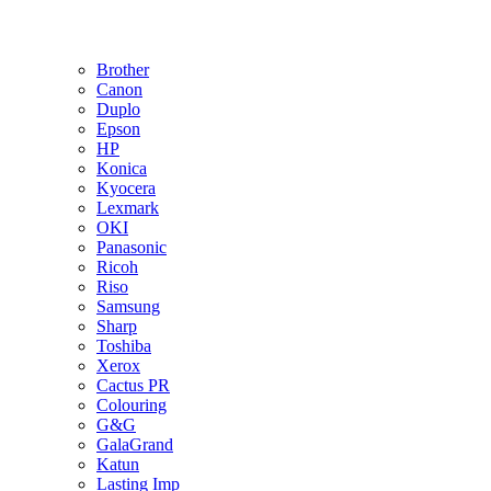
Brother
Canon
Duplo
Epson
HP
Konica
Kyocera
Lexmark
OKI
Panasonic
Ricoh
Riso
Samsung
Sharp
Toshiba
Xerox
Cactus PR
Colouring
G&G
GalaGrand
Katun
Lasting Imp