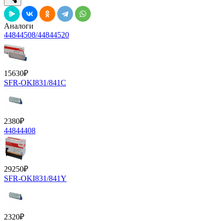
Аналоги
44844508/44844520
15630
₽
SFR-OKI831/841C
2380
₽
44844408
29250
₽
SFR-OKI831/841Y
2320
₽