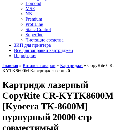
Lomond
MSE
NN
Premium
ProfiLine
Static Control
Superfine
Чистящие средства
ЗИП для принтера
Все для заправки картриджей
Периферия
Главная
»
Каталог товаров
»
Картриджи
»
CopyRite CR-
KYTK8600M Картридж лазерный
Картридж лазерный
CopyRite CR-KYTK8600M
[Kyocera TK-8600M]
пурпурный 20000 стр
совместимый