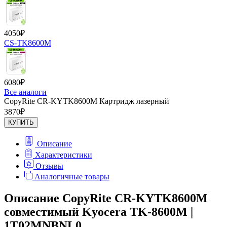
4050
₽
CS-TK8600M
6080
₽
Все аналоги
CopyRite CR-KYTK8600M Картридж лазерный
3870
₽
КУПИТЬ
Описание
Характеристики
Отзывы
Аналогичные товары
Описание CopyRite CR-KYTK8600M
совместимый Kyocera TK-8600M |
1T02MNBNL0