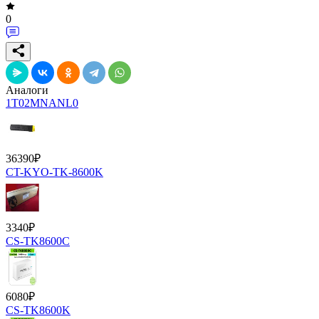
0
Аналоги
1T02MNANL0
36390
₽
CT-KYO-TK-8600K
3340
₽
CS-TK8600C
6080
₽
CS-TK8600K