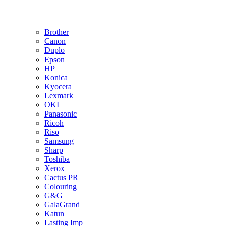
Brother
Canon
Duplo
Epson
HP
Konica
Kyocera
Lexmark
OKI
Panasonic
Ricoh
Riso
Samsung
Sharp
Toshiba
Xerox
Cactus PR
Colouring
G&G
GalaGrand
Katun
Lasting Imp