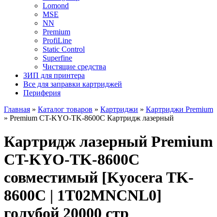
Lomond
MSE
NN
Premium
ProfiLine
Static Control
Superfine
Чистящие средства
ЗИП для принтера
Все для заправки картриджей
Периферия
Главная
»
Каталог товаров
»
Картриджи
»
Картриджи Premium
»
Premium CT-KYO-TK-8600C Картридж лазерный
Картридж лазерный Premium
CT-KYO-TK-8600C
совместимый [Kyocera TK-
8600C | 1T02MNCNL0]
голубой 20000 стр