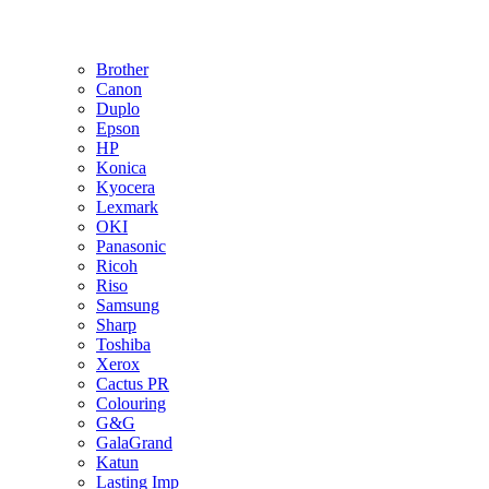
Brother
Canon
Duplo
Epson
HP
Konica
Kyocera
Lexmark
OKI
Panasonic
Ricoh
Riso
Samsung
Sharp
Toshiba
Xerox
Cactus PR
Colouring
G&G
GalaGrand
Katun
Lasting Imp