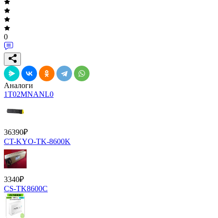
0
Аналоги
1T02MNANL0
36390
₽
CT-KYO-TK-8600K
3340
₽
CS-TK8600C