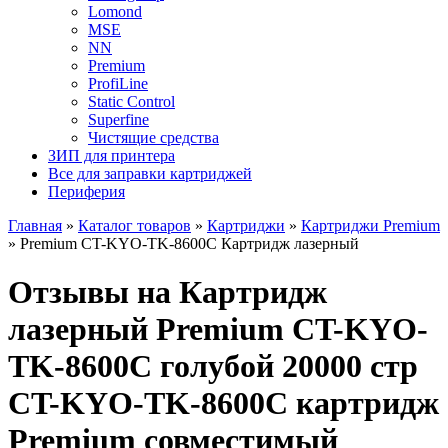
Lomond
MSE
NN
Premium
ProfiLine
Static Control
Superfine
Чистящие средства
ЗИП для принтера
Все для заправки картриджей
Периферия
Главная
»
Каталог товаров
»
Картриджи
»
Картриджи Premium
»
Premium CT-KYO-TK-8600C Картридж лазерный
Отзывы на Картридж
лазерный Premium CT-KYO-
TK-8600C голубой 20000 стр
CT-KYO-TK-8600C картридж
Premium совместимый