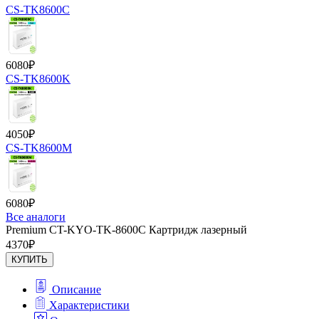
CS-TK8600C
6080
₽
CS-TK8600K
4050
₽
CS-TK8600M
6080
₽
Все аналоги
Premium CT-KYO-TK-8600C Картридж лазерный
4370
₽
КУПИТЬ
Описание
Характеристики