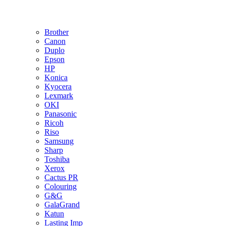
Brother
Canon
Duplo
Epson
HP
Konica
Kyocera
Lexmark
OKI
Panasonic
Ricoh
Riso
Samsung
Sharp
Toshiba
Xerox
Cactus PR
Colouring
G&G
GalaGrand
Katun
Lasting Imp