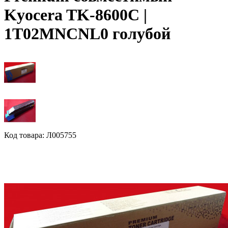
Kyocera TK-8600C |
1T02MNCNL0 голубой
Код товара: Л005755