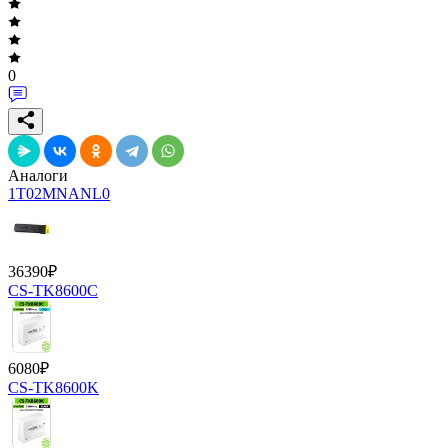
0
Аналоги
1T02MNANL0
36390
₽
CS-TK8600C
6080
₽
CS-TK8600K