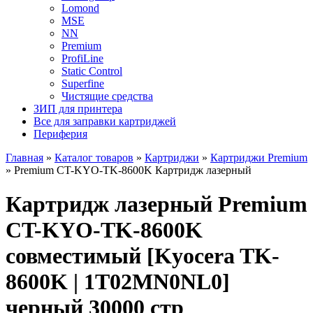
Lomond
MSE
NN
Premium
ProfiLine
Static Control
Superfine
Чистящие средства
ЗИП для принтера
Все для заправки картриджей
Периферия
Главная
»
Каталог товаров
»
Картриджи
»
Картриджи Premium
»
Premium CT-KYO-TK-8600K Картридж лазерный
Картридж лазерный Premium
CT-KYO-TK-8600K
совместимый [Kyocera TK-
8600K | 1T02MN0NL0]
черный 30000 стр