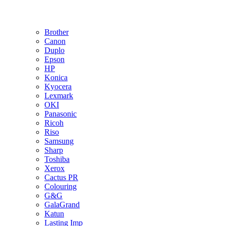
Brother
Canon
Duplo
Epson
HP
Konica
Kyocera
Lexmark
OKI
Panasonic
Ricoh
Riso
Samsung
Sharp
Toshiba
Xerox
Cactus PR
Colouring
G&G
GalaGrand
Katun
Lasting Imp