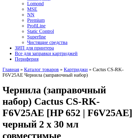
Lomond
MSE
NN
Premium
ProfiLine
Static Control
Superfine
Чистящие средства
ЗИП для принтера
Все для заправки картриджей
Периферия
Главная
»
Каталог товаров
»
Картриджи
»
Cactus CS-RK-
F6V25AE Чернила (заправочный набор)
Чернила (заправочный
набор) Cactus CS-RK-
F6V25AE [HP 652 | F6V25AE]
черный 2 x 30 мл
совместимые