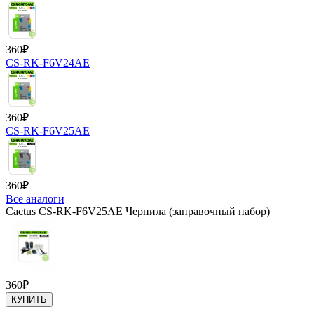
360
₽
CS-RK-F6V24AE
360
₽
CS-RK-F6V25AE
360
₽
Все аналоги
Cactus CS-RK-F6V25AE Чернила (заправочный набор)
360
₽
КУПИТЬ