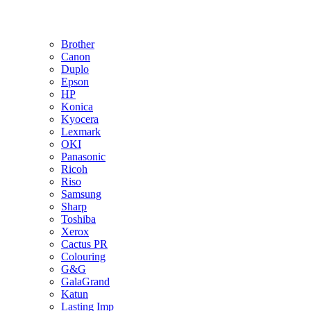
Brother
Canon
Duplo
Epson
HP
Konica
Kyocera
Lexmark
OKI
Panasonic
Ricoh
Riso
Samsung
Sharp
Toshiba
Xerox
Cactus PR
Colouring
G&G
GalaGrand
Katun
Lasting Imp