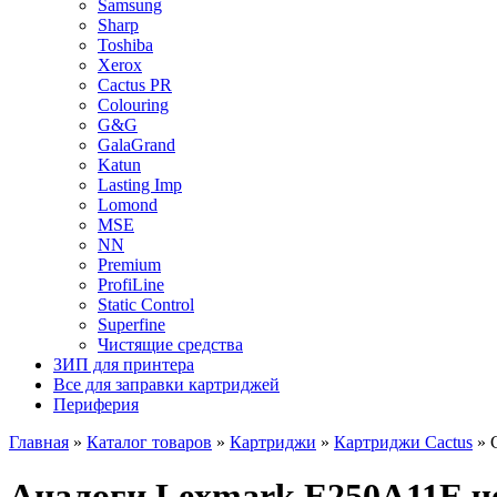
Samsung
Sharp
Toshiba
Xerox
Cactus PR
Colouring
G&G
GalaGrand
Katun
Lasting Imp
Lomond
MSE
NN
Premium
ProfiLine
Static Control
Superfine
Чистящие средства
ЗИП для принтера
Все для заправки картриджей
Периферия
Главная
»
Каталог товаров
»
Картриджи
»
Картриджи Cactus
»
Аналоги Lexmark E250A11E ч