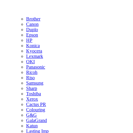
Brother
Canon
Duplo
Epson
HP
Konica
Kyocera
Lexmark
OKI
Panasonic
Ricoh
Riso
Samsung
Sharp
Toshiba
Xerox
Cactus PR
Colouring
G&G
GalaGrand
Katun
Lasting Imp