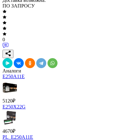
Доставка возможна:
ПО ЗАПРОСУ
0
Аналоги
E250A11E
5120
₽
E250X22G
4670
₽
PL_E250A11E