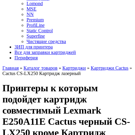
Lomond
MSE
NN
Premium
ProfiLine
Static Control
Superfine
Чистящие средства
ЗИП для принтера
Все для заправки картриджей
Периферия
Главная
»
Каталог товаров
»
Картриджи
»
Картриджи Cactus
»
Cactus CS-LX250 Картридж лазерный
Принтеры к которым
подойдет картридж
совместимый Lexmark
E250A11E Cactus черный CS-
LX250 кроме Картридж