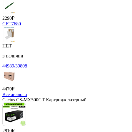
2290
₽
CET7680
НЕТ
в наличии
44989/39808
4470
₽
Все аналоги
Cactus CS-MX500GT Картридж лазерный
2810
₽