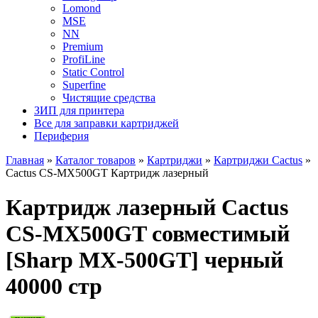
Lomond
MSE
NN
Premium
ProfiLine
Static Control
Superfine
Чистящие средства
ЗИП для принтера
Все для заправки картриджей
Периферия
Главная
»
Каталог товаров
»
Картриджи
»
Картриджи Cactus
»
Cactus CS-MX500GT Картридж лазерный
Картридж лазерный Cactus
CS-MX500GT совместимый
[Sharp MX-500GT] черный
40000 стр