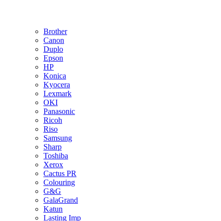
Brother
Canon
Duplo
Epson
HP
Konica
Kyocera
Lexmark
OKI
Panasonic
Ricoh
Riso
Samsung
Sharp
Toshiba
Xerox
Cactus PR
Colouring
G&G
GalaGrand
Katun
Lasting Imp