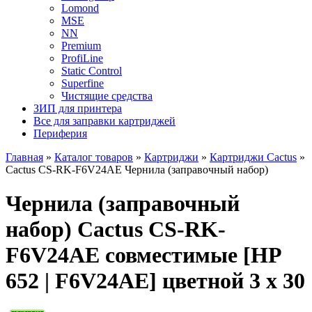
Lomond
MSE
NN
Premium
ProfiLine
Static Control
Superfine
Чистящие средства
ЗИП для принтера
Все для заправки картриджей
Периферия
Главная
»
Каталог товаров
»
Картриджи
»
Картриджи Cactus
»
Cactus CS-RK-F6V24AE Чернила (заправочный набор)
Чернила (заправочный
набор) Cactus CS-RK-
F6V24AE совместимые [HP
652 | F6V24AE] цветной 3 x 30