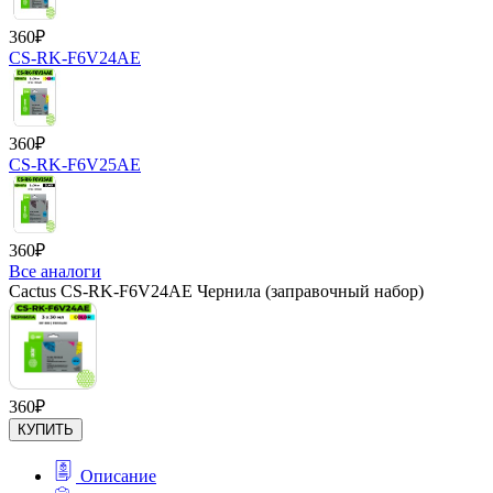
360
₽
CS-RK-F6V24AE
360
₽
CS-RK-F6V25AE
360
₽
Все аналоги
Cactus CS-RK-F6V24AE Чернила (заправочный набор)
360
₽
КУПИТЬ
Описание