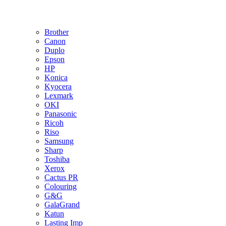
Brother
Canon
Duplo
Epson
HP
Konica
Kyocera
Lexmark
OKI
Panasonic
Ricoh
Riso
Samsung
Sharp
Toshiba
Xerox
Cactus PR
Colouring
G&G
GalaGrand
Katun
Lasting Imp