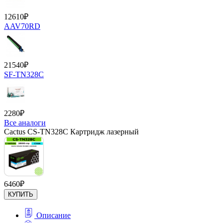
12610
₽
AAV70RD
21540
₽
SF-TN328C
2280
₽
Все аналоги
Cactus CS-TN328C Картридж лазерный
6460
₽
КУПИТЬ
Описание