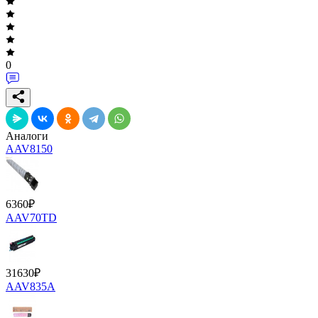
0
Аналоги
AAV8150
6360
₽
AAV70TD
31630
₽
AAV835A