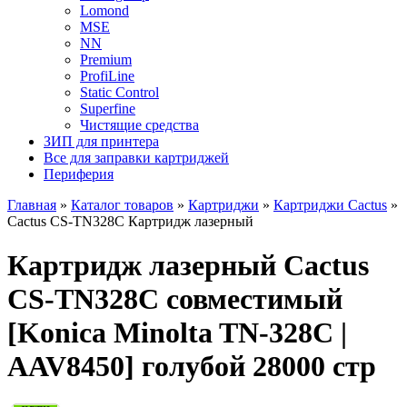
Lomond
MSE
NN
Premium
ProfiLine
Static Control
Superfine
Чистящие средства
ЗИП для принтера
Все для заправки картриджей
Периферия
Главная
»
Каталог товаров
»
Картриджи
»
Картриджи Cactus
»
Cactus CS-TN328C Картридж лазерный
Картридж лазерный Cactus
CS-TN328C совместимый
[Konica Minolta TN-328C |
AAV8450] голубой 28000 стр