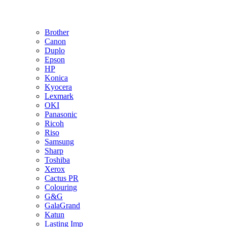
Brother
Canon
Duplo
Epson
HP
Konica
Kyocera
Lexmark
OKI
Panasonic
Ricoh
Riso
Samsung
Sharp
Toshiba
Xerox
Cactus PR
Colouring
G&G
GalaGrand
Katun
Lasting Imp