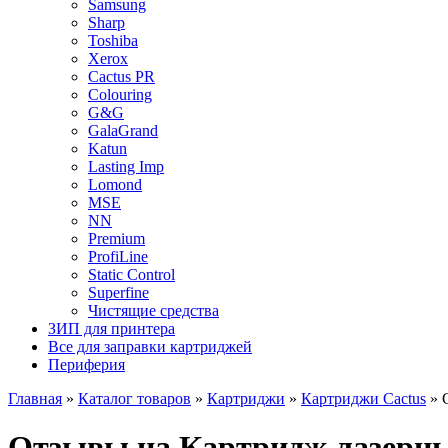
Samsung
Sharp
Toshiba
Xerox
Cactus PR
Colouring
G&G
GalaGrand
Katun
Lasting Imp
Lomond
MSE
NN
Premium
ProfiLine
Static Control
Superfine
Чистящие средства
ЗИП для принтера
Все для заправки картриджей
Периферия
Главная
»
Каталог товаров
»
Картриджи
»
Картриджи Cactus
»
Отзывы на Картридж лазерны