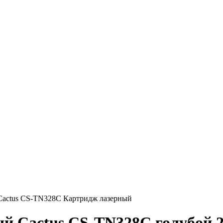
Cactus CS-TN328C Картридж лазерный
й Cactus CS-TN328C голубой 