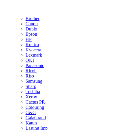
Brother
Canon
Duplo
Epson
HP
Konica
Kyocera
Lexmark
OKI
Panasonic
Ricoh
Riso
Samsung
Sharp
Toshiba
Xerox
Cactus PR
Colouring
G&G
GalaGrand
Katun
Lasting Imp