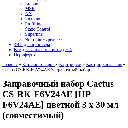
Lomond
MSE
NN
Premium
ProfiLine
Static Control
Superfine
Чистящие средства
ЗИП для принтера
Все для заправки картриджей
Периферия
Главная
»
Каталог товаров
»
Картриджи
»
Картриджи Cactus
»
Cactus CS-RK-F6V24AE Заправочный набор
Заправочный набор Cactus
CS-RK-F6V24AE [HP
F6V24AE] цветной 3 x 30 мл
(совместимый)